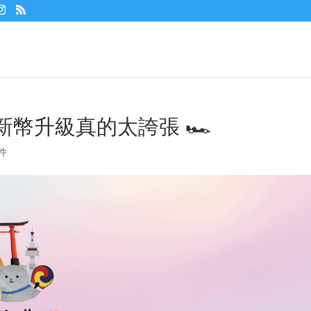
元新幣升級真的太誇張 🏎️
件