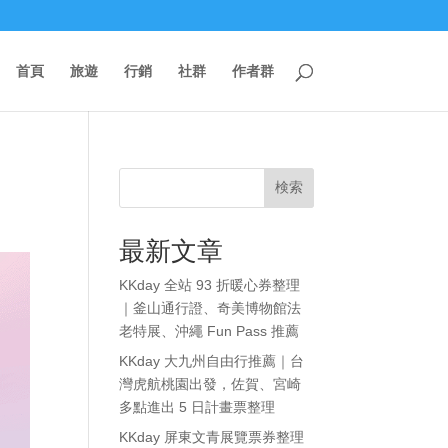
首頁
旅遊
行銷
社群
作者群
検索
最新文章
KKday 全站 93 折暖心券整理
｜釜山通行證、奇美博物館法
老特展、沖繩 Fun Pass 推薦
KKday 大九州自由行推薦｜台
灣虎航桃園出發，佐賀、宮崎
多點進出 5 日計畫票整理
KKday 屏東文青展覽票券整理