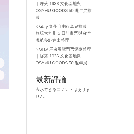
｜屏菸 1936 文化基地與
OSAMU GOODS 50 週年展推
薦
KKday 九州自由行套票推薦｜
嗨玩大九州 5 日計畫票與台灣
虎航多點進出整理
KKday 屏東展覽門票優惠整理
｜屏菸 1936 文化基地與
OSAMU GOODS 50 週年展
最新評論
表示できるコメントはありま
せん。