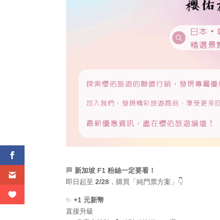
🏁
新加坡 F1 粉絲一定要看！
即日起至
2/28
，購買「純門票方案」👇
✨
+1 元新幣
直接升級