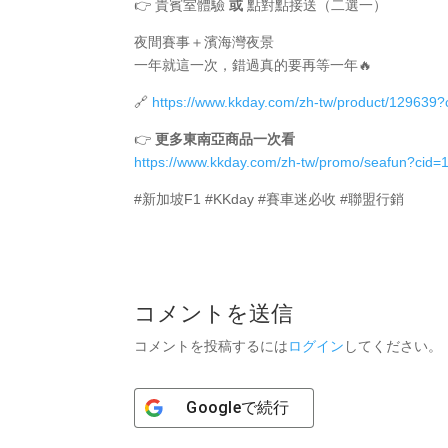
👉 貴賓室體驗
或
點對點接送（二選一）
夜間賽事＋濱海灣夜景
一年就這一次，錯過真的要再等一年🔥
🔗
https://www.kkday.com/zh-tw/product/129639
👉
更多東南亞商品一次看
https://www.kkday.com/zh-tw/promo/seafun?cid=
#新加坡F1 #KKday #賽車迷必收 #聯盟行銷
コメントを送信
コメントを投稿するには
ログイン
してください。
Google
で続行