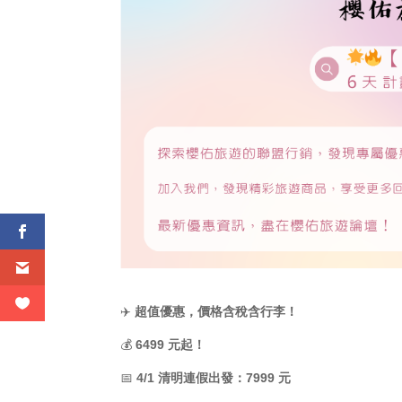
✈️
超值優惠，價格含稅含行李！
💰
6499 元起！
📅
4/1 清明連假出發：7999 元