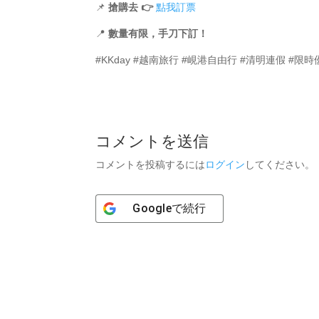
📌
搶購去 👉
點我訂票
📍
數量有限，手刀下訂！
#KKday #越南旅行 #峴港自由行 #清明連假 #限
コメントを送信
コメントを投稿するには
ログイン
してください。
Google
で続行