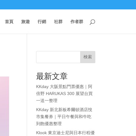
首頁
旅遊
行銷
社群
作者群
検索
最新文章
KKday 大阪景點門票優惠｜阿
倍野 HARUKAS 300 展望台買
一送一整理
KKday 新北新板希爾頓酒店悅
市集餐券｜平日午餐與和牛吃
到飽優惠整理
Klook 東京迪士尼與日本行程優