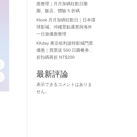
惠整理｜月月加碼狂歡日樂
園、飯店、體驗 5 折碼
Klook 月月加碼狂歡日｜日本環
球影城、沖繩景點通票與海外
一日遊優惠整理
KKday 東京哈利波特影城門票
優惠｜買票送 500 日圓餐券、
折扣碼再折 NT$200
最新評論
表示できるコメントはありま
せん。