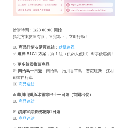
搶購時間：
1/23 00:00 開始
指定方案數量有限，售完為止，立即行動！
👉🏻
商品詳情＆購買連結
：
點擊這裡
✅
選擇 B1G1 方案
，買 1 組（供兩人使用）即享優惠價！
✨
更多韓國推薦商品
🌸
南怡島一日遊
｜南怡島・抱川香草島・普羅旺斯・江村
鐵道自行車
👉🏻
商品連結
❄️
華川山鱒魚冰雪節巴士一日遊（首爾出發）
👉🏻
商品連結
🌸
鎮海軍港祭櫻花節1日遊
👉🏻
商品連結