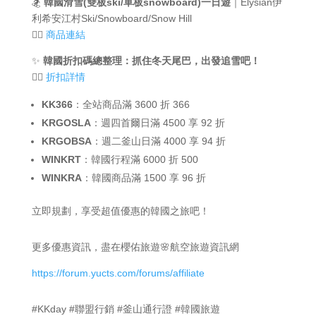
🏂
韓國滑雪(雙板ski/單板snowboard)一日遊
｜Elysian伊
利希安江村Ski/Snowboard/Snow Hill
👉🏻
商品連結
✨
韓國折扣碼總整理：抓住冬天尾巴，出發追雪吧！
👉🏻
折扣詳情
KK366
：全站商品滿 3600 折 366
KRGOSLA
：週四首爾日滿 4500 享 92 折
KRGOBSA
：週二釜山日滿 4000 享 94 折
WINKRT
：韓國行程滿 6000 折 500
WINKRA
：韓國商品滿 1500 享 96 折
立即規劃，享受超值優惠的韓國之旅吧！
更多優惠資訊，盡在櫻佑旅遊🌸航空旅遊資訊網
https://forum.yucts.com/forums/affiliate
#KKday #聯盟行銷 #釜山通行證 #韓國旅遊