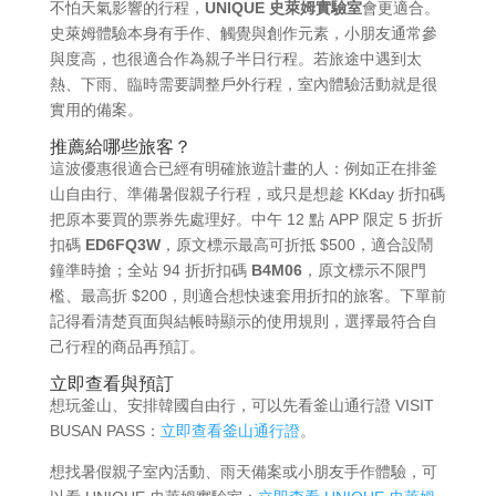
不怕天氣影響的行程，
UNIQUE 史萊姆實驗室
會更適合。
史萊姆體驗本身有手作、觸覺與創作元素，小朋友通常參
與度高，也很適合作為親子半日行程。若旅途中遇到太
熱、下雨、臨時需要調整戶外行程，室內體驗活動就是很
實用的備案。
推薦給哪些旅客？
這波優惠很適合已經有明確旅遊計畫的人：例如正在排釜
山自由行、準備暑假親子行程，或只是想趁 KKday 折扣碼
把原本要買的票券先處理好。中午 12 點 APP 限定 5 折折
扣碼
ED6FQ3W
，原文標示最高可折抵 $500，適合設鬧
鐘準時搶；全站 94 折折扣碼
B4M06
，原文標示不限門
檻、最高折 $200，則適合想快速套用折扣的旅客。下單前
記得看清楚頁面與結帳時顯示的使用規則，選擇最符合自
己行程的商品再預訂。
立即查看與預訂
想玩釜山、安排韓國自由行，可以先看釜山通行證 VISIT
BUSAN PASS：
立即查看釜山通行證
。
想找暑假親子室內活動、雨天備案或小朋友手作體驗，可