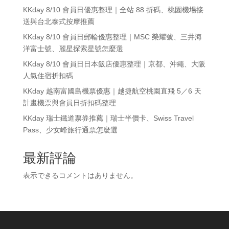
KKday 8/10 會員日優惠整理｜全站 88 折碼、桃園機場接
送與台北泰式按摩推薦
KKday 8/10 會員日郵輪優惠整理｜MSC 榮耀號、三井海
洋富士號、麗星探索星號怎麼選
KKday 8/10 會員日日本飯店優惠整理｜京都、沖繩、大阪
人氣住宿折扣碼
KKday 越南富國島機票優惠｜越捷航空桃園直飛 5／6 天
計畫機票與會員日折扣碼整理
KKday 瑞士鐵道票券推薦｜瑞士半價卡、Swiss Travel
Pass、少女峰旅行通票怎麼選
最新評論
表示できるコメントはありません。