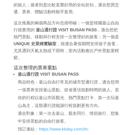
的旅人；後者則是比較直覺好用的全站折扣，適合想買交
通、票券、體驗活動時順手套用。
這次推薦的兩個商品方向也很明確：一個是韓國釜山自由
行很實用的
釜山通行證 VISIT BUSAN PASS
，適合想把
熱門景點、移動與行程安排一次整理好的旅客；另一個是
UNIQUE 史萊姆實驗室
，很適合暑假期間安排孩子放電，
尤其遇到天氣太熱或下雨時，室內活動會比戶外景點更輕
鬆。
這次整理的票券重點
釜山通行證 VISIT BUSAN PASS
商品特色：釜山自由行常見的城市型通行證，適合想用
一張票券安排釜山景點、節省逐項規劃時間的旅人。若
你的行程以釜山市區觀光、熱門景點打卡、第一次玩釜
山為主，這類通行證能讓行程規劃更有方向。
適合對象：第一次去釜山、親友同行、情侶旅行、想集
中安排景點的自由行旅客。
預訂連結：
https://www.kkday.com/zh-