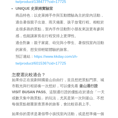
tw/product/138477?cid=17725
UNIQUE 史萊姆實驗室
商品特色：以史萊姆手作與互動體驗為主的室內活動，
適合暑假親子出遊、雨天備案、孩子放電行程。相較於
走很多路的景點，室內手作活動對小朋友來說更有參與
感，也能讓家長在行程安排上更彈性。
適合對象：親子家庭、幼兒與小學生、暑假找室內活動
的家長、想安排輕鬆體驗的旅客。
預訂連結：
https://www.kkday.com/zh-
tw/product/601536?cid=17725
怎麼選比較適合？
如果你正在規劃韓國釜山自由行，並且想把景點門票、城
市觀光與行程節奏一次想好，可以優先看
釜山通行證
VISIT BUSAN PASS
。這類通行證的優點在於適合「一天
或數天集中跑景點」的玩法，尤其是第一次到釜山、不想
每個景點都重新查票券的旅客，會比較容易上手。
如果你的需求是暑假帶小孩找室內活動，或是想準備一個