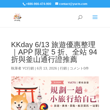
+886-966-474-900
contact@yucts.com
KKday 6/13 旅遊優惠整理
｜APP 限定 5 折、全站 94
折與釜山通行證推薦
執筆者
YC行銷
|
6月 13, 2026
|
行銷
|
コメント0件