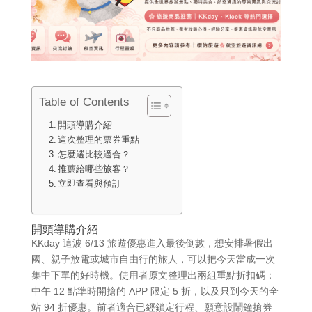
Table of Contents
開頭導購介紹
這次整理的票券重點
怎麼選比較適合？
推薦給哪些旅客？
立即查看與預訂
開頭導購介紹
KKday 這波 6/13 旅遊優惠進入最後倒數，想安排暑假出
國、親子放電或城市自由行的旅人，可以把今天當成一次
集中下單的好時機。使用者原文整理出兩組重點折扣碼：
中午 12 點準時開搶的 APP 限定 5 折，以及只到今天的全
站 94 折優惠。前者適合已經鎖定行程、願意設鬧鐘搶券