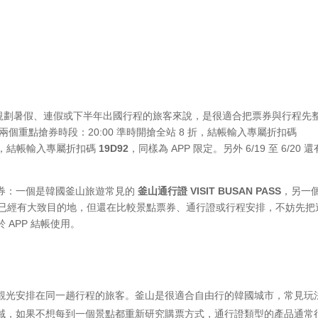
惠，對正在規劃暑假、連假或下半年出國行程的旅客來說，是很適合把票券與行程先
兩個重點搶券時段：20:00 準時開搶全站 8 折，結帳輸入專屬折扣碼
2 折，結帳輸入專屬折扣碼
19D92
，同樣為 APP 限定。另外 6/19 至 6/20 
。
券：一個是韓國釜山旅遊常見的
釜山通行證 VISIT BUSAN PASS
，另一
已經有大致目的地，但還在比較景點票券、通行證或行程安排，不妨先把
APP 結帳使用。
觀光安排在同一趟行程的旅客。釜山是很適合自由行的韓國城市，常見玩
域，如果不想每到一個景點都重新研究購票方式，通行證類型的產品通常