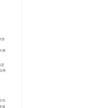
整理
還有滿
個是
這兩
法包
很適