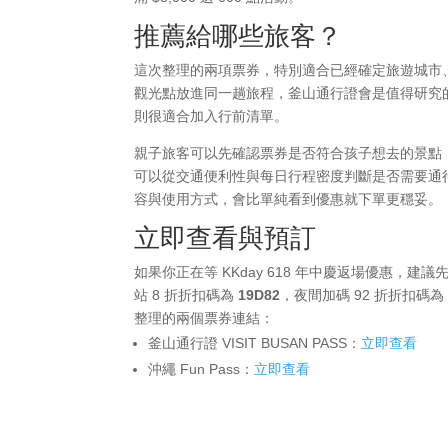
推薦給哪些旅客？
這次整理的兩項票券，特別適合已經確定旅遊城市
觀光點放進同一趟旅程，釜山通行證會是值得研究的選
則很適合加入行前清單。
親子旅客可以先確認票券是否符合孩子想去的景點
可以從交通便利性與每日行程密度判斷是否需要通
容與使用方式，會比單純看到優惠就下單更穩妥。
立即查看與預訂
如果你正在等 KKday 618 年中慶返場優惠，建議
站 8 折折扣碼為
19D82
，夜間加碼 92 折折扣碼
整理的兩個票券連結：
釜山通行證 VISIT BUSAN PASS：
立即查看
沖繩 Fun Pass：
立即查看