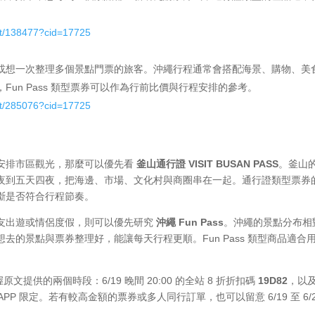
ct/138477?cid=17725
或想一次整理多個景點門票的旅客。沖繩行程通常會搭配海景、購物、美
un Pass 類型票券可以作為行前比價與行程安排的參考。
ct/285076?cid=17725
安排市區觀光，那麼可以優先看
釜山通行證 VISIT BUSAN PASS
。釜山
夜到五天四夜，把海邊、市場、文化村與商圈串在一起。通行證類型票券
斷是否符合行程節奏。
友出遊或情侶度假，則可以優先研究
沖繩 Fun Pass
。沖繩的景點分布相
的景點與票券整理好，能讓每天行程更順。Fun Pass 類型商品適合
原文提供的兩個時段：6/19 晚間 20:00 的全站 8 折折扣碼
19D82
，以
APP 限定。若有較高金額的票券或多人同行訂單，也可以留意 6/19 至 6/2