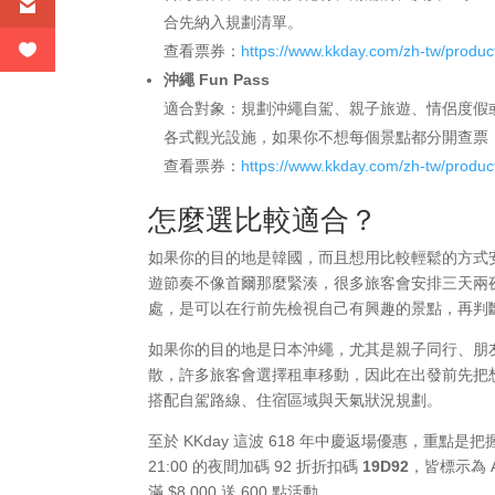
合先納入規劃清單。
查看票券：
https://www.kkday.com/zh-tw/produ
沖繩 Fun Pass
適合對象：規劃沖繩自駕、親子旅遊、情侶度假
各式觀光設施，如果你不想每個景點都分開查票，F
查看票券：
https://www.kkday.com/zh-tw/produ
怎麼選比較適合？
如果你的目的地是韓國，而且想用比較輕鬆的方式
遊節奏不像首爾那麼緊湊，很多旅客會安排三天兩
處，是可以在行前先檢視自己有興趣的景點，再判
如果你的目的地是日本沖繩，尤其是親子同行、朋
散，許多旅客會選擇租車移動，因此在出發前先把想去
搭配自駕路線、住宿區域與天氣狀況規劃。
至於 KKday 這波 618 年中慶返場優惠，重點是把握
21:00 的夜間加碼 92 折折扣碼
19D92
，皆標示為 
滿 $8,000 送 600 點活動。