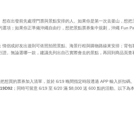
、想在出發前先處理門票與景點安排的人。如果你是第一次去釜山，想把
項；如果你正準備沖繩自由行，想把景點票券集中規劃，沖繩 Fun Pa
；情侶或好友出遊則可依照拍照景點、海景行程與購物路線來安排；背包
行證。無論選哪一款，建議先列出自己實際會去的景點，再回到商品頁查
先把想買的票券加入清單，並於 6/19 晚間指定時段透過 APP 輸入折扣碼
為
19D92
；同時可留意 6/19 至 6/20 滿 $8,000 送 600 點的活動。以下為