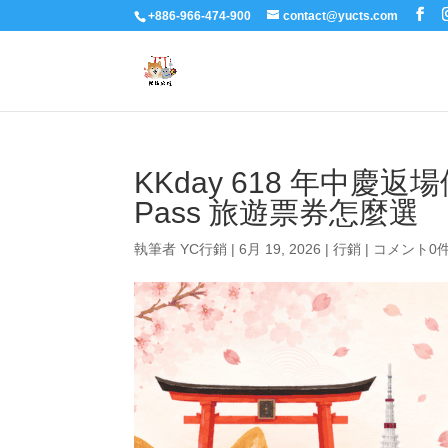
+886-966-474-900
contact@yucts.com
KKday 618 年中慶
Pass 旅遊票券怎麼選
執筆者
YC行銷
|
6月 19, 2026
|
行銷
|
コメント0