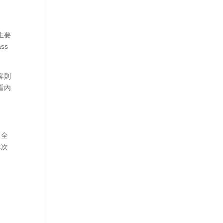
主要
ss
客則
看內
。全
本次