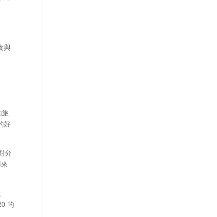
食與
的旅
的好
對分
用來
及
0 的