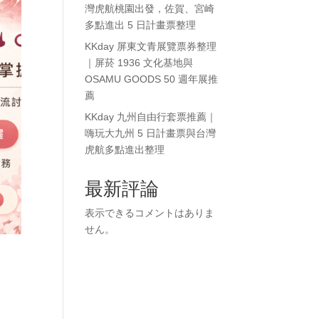
灣虎航桃園出發，佐賀、宮崎
多點進出 5 日計畫票整理
KKday 屏東文青展覽票券整理
｜屏菸 1936 文化基地與
OSAMU GOODS 50 週年展推
薦
KKday 九州自由行套票推薦｜
嗨玩大九州 5 日計畫票與台灣
虎航多點進出整理
最新評論
表示できるコメントはありま
せん。