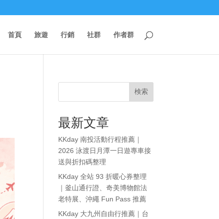
首頁
旅遊
行銷
社群
作者群
検索
最新文章
KKday 南投活動行程推薦｜
2026 泳渡日月潭一日遊專車接
送與折扣碼整理
KKday 全站 93 折暖心券整理
｜釜山通行證、奇美博物館法
老特展、沖繩 Fun Pass 推薦
KKday 大九州自由行推薦｜台