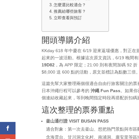
怎麼選比較適合？
推薦給哪些旅客？
立即查看與預訂
開頭導購介紹
KKday 618 年中慶在 6/19 迎來返場優
起來的一波活動。根據這次原文資訊，6/19 晚間有
19D82
，為 APP 限定；21:00 則有夜間加碼 9
$8,000 送 600 點的活動，原文並標註為點數三倍
這篇先幫大家整理兩個很適合自由行旅客關注的票
日本沖繩行程可以參考的
沖繩 Fun Pass
。如果你
個連結收藏起來，等到晚間指定時段再搭配折扣碼於 
這次整理的票券重點
釜山通行證 VISIT BUSAN PASS
適合對象：第一次去釜山、想把熱門景點與市區
含海雲台、甘川洞文化村、南浦洞、廣安里等區