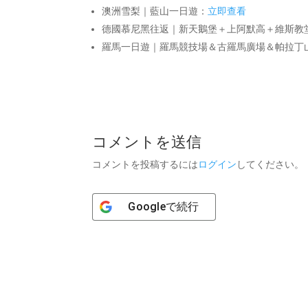
澳洲雪梨｜藍山一日遊：
立即查看
德國慕尼黑往返｜新天鵝堡＋上阿默高＋維斯教
羅馬一日遊｜羅馬競技場＆古羅馬廣場＆帕拉丁
コメントを送信
コメントを投稿するには
ログイン
してください。
Google
で続行