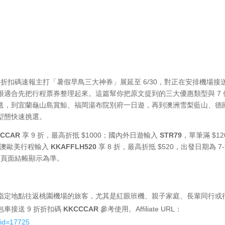
y 折扣碼速報主打「暑假早鳥三大神券」展延至 6/30，對正在安排機場接
適合先把行程票券整理起來。這篇幫你把原文提到的三大優惠類型與 7 
送，到宜蘭龜山島賞鯨、福岡湯布院別府一日遊，再到澳洲雪梨藍山、德
型態快速挑選。
CCCAR
享 9 折，最高折抵 $1000；國內外日遊輸入
STR79
，單筆滿 $12
月；紐澳歐美行程輸入
KKAFFLH520
享 8 折，最高折抵 $520，出發日期為 7-
y 頁面結帳顯示為準。
指定地點往返桃園機場的旅客，尤其是紅眼班機、親子家庭、長輩同行或
車接送 9 折折扣碼
KKCCCAR
參考使用。Affiliate URL：
cid=17725