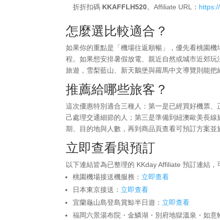
折折扣碼
KKAFFLH520
。Affiliate URL：
https:
怎麼選比較適合？
如果你的重點是「機場往返順暢」，優先看桃園機
程。如果想安排暑假放電、親近自然或城市近郊玩
旅遊，雪梨藍山、新天鵝堡與羅馬中文導覽則能把
推薦給哪些旅客？
這次優惠特別適合三種人：第一是已經買好機票、
己處理交通細節的人；第三是準備到紐澳歐美長線
期、目的地與人數，再到商品頁查看可預訂方案並
立即查看與預訂
以下連結皆為已整理的 KKday Affiliate 
桃園機場接送機服務：
立即查看
日本東京接送：
立即查看
宜蘭龜山島登島賞鯨半日遊：
立即查看
福岡六景湯布院・金鱗湖・別府地獄溫泉・如意