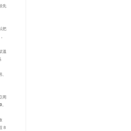
預先
以把
月。
獄溫
碼
侶、
亞周
0
。
旅
 8