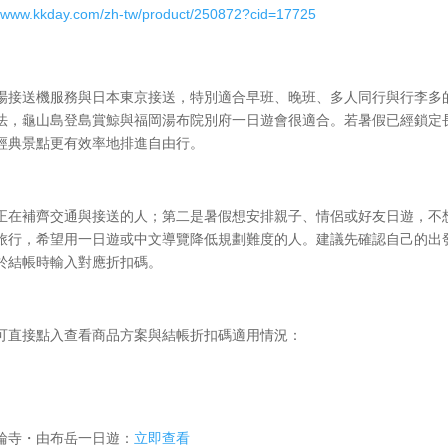
//www.kkday.com/zh-tw/product/250872?cid=17725
場接送機服務與日本東京接送，特別適合早班、晚班、多人同行與行李多
法，龜山島登島賞鯨與福岡湯布院別府一日遊會很適合。若暑假已經鎖定
經典景點更有效率地排進自由行。
正在補齊交通與接送的人；第二是暑假想安排親子、情侶或好友日遊，不
旅行，希望用一日遊或中文導覽降低規劃難度的人。建議先確認自己的出
於結帳時輸入對應折扣碼。
預訂連結，可直接點入查看商品方案與結帳折扣碼適用情況：
輪寺・由布岳一日遊：
立即查看