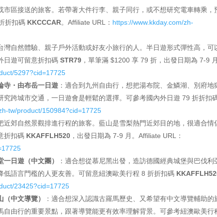
或市區接送的旅客。若帶著大件行李、親子同行，或不想研究電車轉乘，
 折折扣碼
KKCCCAR
。Affiliate URL：
https://www.kkday.com/zh-
台灣自然體驗、親子戶外活動或好友小旅行的人。半日遊形式彈性高，可
外日遊可留意折扣碼
STR79
，單筆滿 $1200 享 79 折，出發日期為 7-9 
oduct/5297?cid=17725
輪寺・由布岳一日遊
：適合到九州自由行，想把湯布院、金鱗湖、別府地
究跨城市交通，一日遊會是輕鬆的選擇。可參考國內外日遊 79 折折扣
/zh-tw/product/150984?cid=17725
把近郊自然景觀排進行程的旅客。藍山是雪梨熱門近郊目的地，很適合情
意折扣碼
KKAFFLH520
，出發日期為 7-9 月。Affiliate URL：
d=17725
堂一日遊（中文團）
：適合想從慕尼黑出發，造訪德國經典城堡與巴伐利
低語言門檻的人更友善。可留意紐澳歐美行程 8 折折扣碼
KKAFFLH52
oduct/23425?cid=17725
山（中文導覽）
：適合想深入認識古羅馬歷史、又希望有中文導覽輔助的
馬自由行的重要景點，跟著導覽能更有效率理解背景。可參考紐澳歐美行程