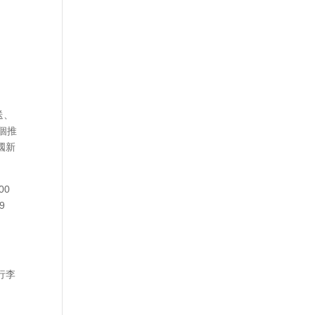
送、
個推
國新
00
9
行李