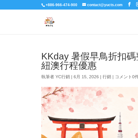
+886-966-474-900
contact@yucts.com
KKday 暑假早鳥折
紐澳行程優惠
執筆者
YC行銷
|
6月 15, 2026
|
行銷
|
コメント0