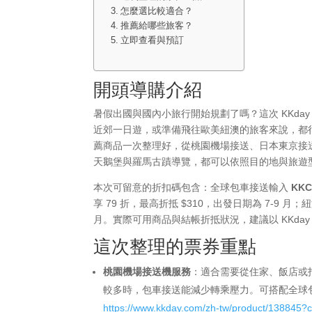
怎麼選比較適合？
推薦給哪些旅客？
立即查看與預訂
開頭導購介紹
暑假出國與國內小旅行開始規劃了嗎？這次 KKda
近郊一日遊，或準備飛往歐美紐澳的旅客來說，都很
薦商品一次整理好，從桃園機場接送、日本東京接
天鵝堡與羅馬古蹟導覽，都可以依照目的地與旅遊
本次可留意的折扣碼包含：全球包車接送輸入
KK
享 79 折，最高折抵 $310，出發日期為 7-9 
月。實際可用商品與結帳折抵狀況，建議以 KKda
這次整理的票券重點
桃園機場接送機服務
：適合需要從住家、飯店或
較多時，包車接送能減少轉乘壓力。可搭配全球包
https://www.kkday.com/zh-tw/product/138845?