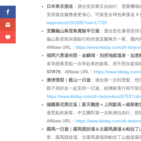
日本東京接送
：適合安排東京自由行、需要機場
安排接送服務會更省心。可留意全球包車接送 9
tw/product/151505?cid=17725
宜蘭龜山島登島賞鯨半日遊
：適合想在暑假安排
龜山島登島與賞鯨行程排進宜蘭兩天一夜。國內
Affiliate URL：
https://www.kkday.com/zh-tw/pr
福岡六景湯布院・金鱗湖・別府地獄溫泉・如意
泉等經典景點一次串起來的旅客。若不想自駕或研
STR79
。Affiliate URL：
https://www.kkday.com
澳洲雪梨｜藍山一日遊
：適合第一次到雪梨、想
親子與好友一起安排一日遊。紐澳歐美行程可留
https://www.kkday.com/zh-tw/product/5763?ci
德國慕尼黑往返｜新天鵝堡＋上阿默高＋維斯教
邊景點的旅客。中文團對第一次歐洲自由行、想降
Affiliate URL：
https://www.kkday.com/zh-tw/pr
羅馬一日遊｜羅馬競技場＆古羅馬廣場＆帕拉丁
客。羅馬競技場、古羅馬廣場與帕拉丁山都是羅