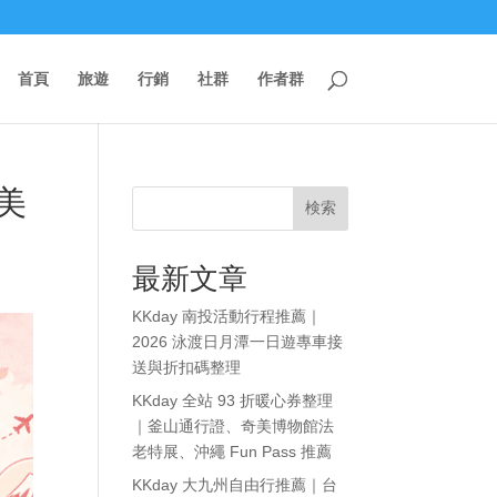
首頁
旅遊
行銷
社群
作者群
美
検索
最新文章
KKday 南投活動行程推薦｜
2026 泳渡日月潭一日遊專車接
送與折扣碼整理
KKday 全站 93 折暖心券整理
｜釜山通行證、奇美博物館法
老特展、沖繩 Fun Pass 推薦
KKday 大九州自由行推薦｜台