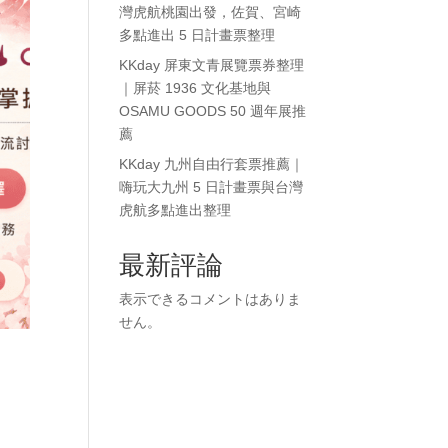
灣虎航桃園出發，佐賀、宮崎
多點進出 5 日計畫票整理
KKday 屏東文青展覽票券整理
｜屏菸 1936 文化基地與
OSAMU GOODS 50 週年展推
薦
KKday 九州自由行套票推薦｜
嗨玩大九州 5 日計畫票與台灣
虎航多點進出整理
最新評論
表示できるコメントはありま
せん。