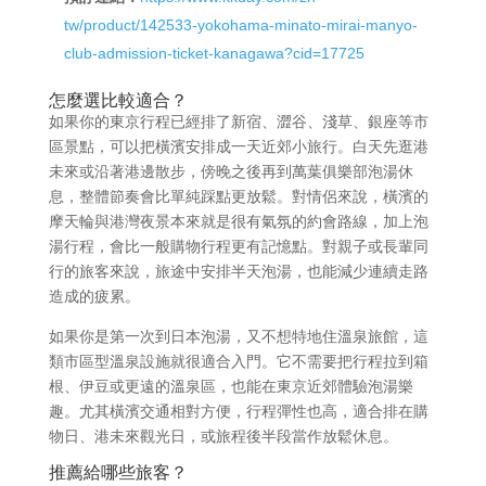
tw/product/142533-yokohama-minato-mirai-manyo-
club-admission-ticket-kanagawa?cid=17725
怎麼選比較適合？
如果你的東京行程已經排了新宿、澀谷、淺草、銀座等市
區景點，可以把橫濱安排成一天近郊小旅行。白天先逛港
未來或沿著港邊散步，傍晚之後再到萬葉俱樂部泡湯休
息，整體節奏會比單純踩點更放鬆。對情侶來說，橫濱的
摩天輪與港灣夜景本來就是很有氣氛的約會路線，加上泡
湯行程，會比一般購物行程更有記憶點。對親子或長輩同
行的旅客來說，旅途中安排半天泡湯，也能減少連續走路
造成的疲累。
如果你是第一次到日本泡湯，又不想特地住溫泉旅館，這
類市區型溫泉設施就很適合入門。它不需要把行程拉到箱
根、伊豆或更遠的溫泉區，也能在東京近郊體驗泡湯樂
趣。尤其橫濱交通相對方便，行程彈性也高，適合排在購
物日、港未來觀光日，或旅程後半段當作放鬆休息。
推薦給哪些旅客？