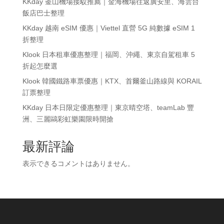
KKday 釜山機場接駁推薦｜金海機場往返廣安里、海雲台
飯店巴士整理
KKday 越南 eSIM 優惠｜Viettel 直營 5G 純數據 eSIM 1
折整理
Klook 日本租車優惠整理｜福岡、沖繩、東京自駕租車 5
折起怎麼選
Klook 韓國鐵路車票優惠｜KTX、首爾釜山路線與 KORAIL
訂票整理
KKday 日本日限定優惠整理｜東京晴空塔、teamLab 豐
洲、三麗鷗彩虹樂園限時開搶
最新評論
表示できるコメントはありません。