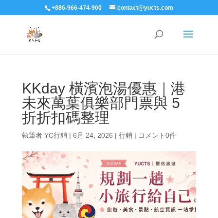
+886-966-474-900
contact@yucts.com
KKday 橫濱泡湯優惠｜港
未來萬葉俱樂部門票與 5
折折扣碼整理
執筆者
YC行銷
|
6月 24, 2026
|
行銷
|
コメント0件