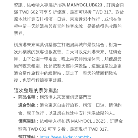
資訊，結帳輸入專屬折扣碼
MANYOCLUB623
，訂購金額
滿 TWD 602 可享 5 折優惠，最高可現折 TWD 317。對於
原本就打算安排橫濱一日遊、東京近郊小旅行，或想在旅
程中留一天給溫泉與夜景的旅客來說，是很值得先收藏的
票券。
橫濱港未來萬葉俱樂部主打泡湯與城市景觀結合，對第一
次到橫濱的旅客也很友善。白天可以先到港未來、紅磚倉
庫、山下公園一帶走走，晚上再安排泡湯休息，順便感受
港灣夜景氛圍。比起把整天都排滿景點，這類溫泉設施更
適合當作旅程中的緩衝站，讓走了一整天的雙腳稍微恢
復，也讓行程節奏更舒服。
這次整理的票券重點
商品名稱：
橫濱港未來萬葉俱樂部門票
適合對象：
適合東京自由行旅客、橫濱一日遊、情侶約
會、親子旅行，以及想在旅途中安排泡湯放鬆的人。
優惠重點：
結帳輸入折扣碼 MANYOCLUB623，訂購金
額滿 TWD 602 可享 5 折，最高現折 TWD 317。
預訂連結：
https://www.kkday.com/zh-