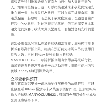
這張票券特別推薦給想在東京自由行中加入溫泉元素的
人。如果你是情侶出遊，可以把橫濱港未來夜景與泡湯安
排在同一天；如果是好友旅行，可以在逛完紅磚倉庫、港
邊景點後一起放鬆；若是親子或家庭旅遊，也很適合當作
行程中的休息點。對於不想長途移動、但又想感受日本泡
湯文化的旅客，橫濱萬葉俱樂部是一個相對容易安排的選
擇。
這次優惠資訊的重點在於折扣碼相當直接，滿額後可享 5
折並有最高折抵上限。建議在預訂前先確認自己的使用日
期與人數，再於 KKday 結帳頁輸入折扣碼
MANYOCLUB623，確認折抵金額有套用後再完成付款。
由於旅遊票券優惠常會依平台活動調整，實際可使用內容
仍以 KKday 結帳頁顯示為準。
立即查看與預訂
想在東京近郊安排一趟泡湯配橫濱夜景的放鬆行程，可以
直接查看 KKday 橫濱港未來萬葉俱樂部門票。記得結帳時
輸入折扣碼
MANYOCLUB623
，確認符合滿額條件並成功
套用優惠後再下單。