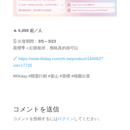
🔥
6,888 起／人
🗓 出發期間：
3/5～3/23
賞櫻季＋紅眼航班，價格真的很可以
🔗
https://www.kkday.com/zh-tw/product/144562?
cid=17725
#KKday #聯盟行銷 #釜山 #賞櫻 #桃園出發
コメントを送信
コメントを投稿するには
ログイン
してください。