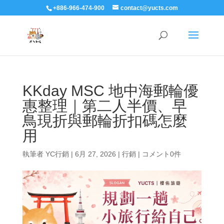
+886-966-474-900
contact@yucts.com
KKday MSC 地中海郵輪優
惠整理｜第二人半價、早
鳥現折與郵輪折扣碼怎麼
用
執筆者
YC行銷
|
6月 27, 2026
|
行銷
|
コメント0件