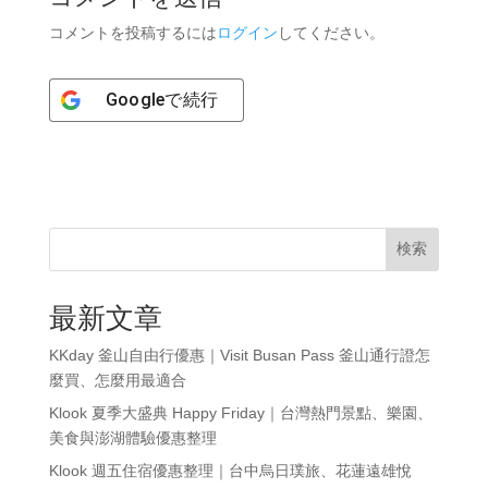
コメントを投稿するには
ログイン
してください。
Google
で続行
検索
最新文章
KKday 釜山自由行優惠｜Visit Busan Pass 釜山通行證怎
麼買、怎麼用最適合
Klook 夏季大盛典 Happy Friday｜台灣熱門景點、樂園、
美食與澎湖體驗優惠整理
Klook 週五住宿優惠整理｜台中烏日璞旅、花蓮遠雄悅