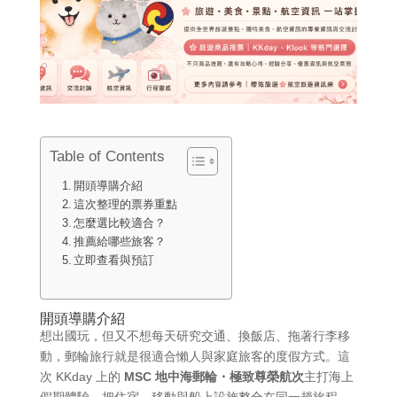
Table of Contents
開頭導購介紹
這次整理的票券重點
怎麼選比較適合？
推薦給哪些旅客？
立即查看與預訂
開頭導購介紹
想出國玩，但又不想每天研究交通、換飯店、拖著行李移
動，郵輪旅行就是很適合懶人與家庭旅客的度假方式。這
次 KKday 上的
MSC 地中海郵輪・極致尊榮航次
主打海上
假期體驗，把住宿、移動與船上設施整合在同一趟旅程