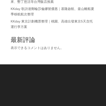
來、墾丁悠活等台灣飯店推薦
KKday 歌詩達郵輪莎倫娜號優惠｜基隆啟航、釜山離船夏
季移航航次整理
KKday 東京計劃機票整理｜桃園、高雄出發東京5天含托
運行李方案
最新評論
表示できるコメントはありません。