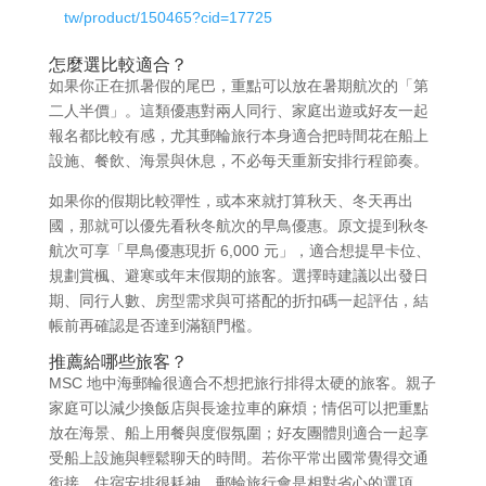
tw/product/150465?cid=17725
怎麼選比較適合？
如果你正在抓暑假的尾巴，重點可以放在暑期航次的「第
二人半價」。這類優惠對兩人同行、家庭出遊或好友一起
報名都比較有感，尤其郵輪旅行本身適合把時間花在船上
設施、餐飲、海景與休息，不必每天重新安排行程節奏。
如果你的假期比較彈性，或本來就打算秋天、冬天再出
國，那就可以優先看秋冬航次的早鳥優惠。原文提到秋冬
航次可享「早鳥優惠現折 6,000 元」，適合想提早卡位、
規劃賞楓、避寒或年末假期的旅客。選擇時建議以出發日
期、同行人數、房型需求與可搭配的折扣碼一起評估，結
帳前再確認是否達到滿額門檻。
推薦給哪些旅客？
MSC 地中海郵輪很適合不想把旅行排得太硬的旅客。親子
家庭可以減少換飯店與長途拉車的麻煩；情侶可以把重點
放在海景、船上用餐與度假氛圍；好友團體則適合一起享
受船上設施與輕鬆聊天的時間。若你平常出國常覺得交通
銜接、住宿安排很耗神，郵輪旅行會是相對省心的選項。