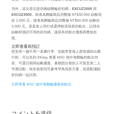
另外，這次原文提供兩組郵輪折扣碼：
EXCUZ2000
與
EXCUZ3000
。前者為郵輪商品消費滿 NT$30,000 結帳現
折 2,000 元，後者為郵輪商品消費滿 NT$50,000 結帳折
3,000 元。若是多人同行或選擇較高預算的航次，記得在
結帳時測試可用的折扣碼，讓原本的航次優惠再疊加折
抵。
立即查看與預訂
想安排一趟不用一直搬行李、也能享受海上度假感的出國
行程，可以先到 KKday 查看 MSC 地中海郵輪的航次內
容、可選日期與結帳優惠。暑期想出發的人可留意第二人
半價活動；秋冬旅客則可參考早鳥現折方案，並搭配滿額
折扣碼一起試算。
立即查看 MSC 地中海郵輪優惠與航次
コメントを送信