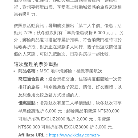
裡，對想要輕鬆出國、享受海上移動城堡感的旅客來說相
當有吸引力。
依照原活動資訊，暑期航次推出「第二人半價」優惠，活
動到 7/25；秋冬航次則有「早鳥優惠現折 6,000 元」。另
外，郵輪商品還可搭配專屬折扣碼，符合消費門檻時可於
結帳再折抵，對於正在規劃多人同行、親子出遊或情侶度
假的人來說，可以先把航次、日期與房型一起比較。
這次整理的票券重點
商品名稱：
MSC 地中海郵輪・極致尊榮航次
簡短適合對象：
適合想把交通、住宿與度假體驗一次安
排好的旅客，特別推薦親子家庭、情侶、好友團體，以
及想要用比較放鬆方式出國的人。
優惠重點：
暑期航次有第二人半價活動，秋冬航次可享
早鳥優惠現折 6,000 元；郵輪商品消費滿 NT$30,000
可用折扣碼 EXCUZ2000 現折 2,000 元，消費滿
NT$50,000 可用折扣碼 EXCUZ3000 折 3,000 元。
Affiliate URL：
https://www.kkday.com/zh-