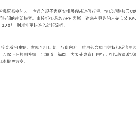
等機票價格的人；也適合親子家庭安排暑假或連假行程、情侶規劃短天數
間的南部旅客。由於折扣碼為 APP 專屬，建議有興趣的人先安裝 KKd
，10 點一到就能更快進入結帳流程。
附上可直接查看的連結。實際可訂日期、航班內容、費用包含項目與折扣碼適用
顯示為準。若你正在規劃沖繩、北海道、福岡、大阪或東京自由行，可以趁這波活
日本機票方案。