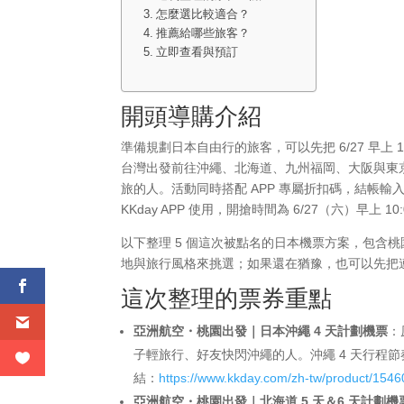
怎麼選比較適合？
推薦給哪些旅客？
立即查看與預訂
開頭導購介紹
準備規劃日本自由行的旅客，可以先把 6/27 早上 
台灣出發前往沖繩、北海道、九州福岡、大阪與東
旅的人。活動同時搭配 APP 專屬折扣碼，結帳輸
KKday APP 使用，開搶時間為 6/27（六）早上 10
以下整理 5 個這次被點名的日本機票方案，包含
地與旅行風格來挑選；如果還在猶豫，也可以先把
這次整理的票券重點
亞洲航空・桃園出發｜日本沖繩 4 天計劃機票
：
子輕旅行、好友快閃沖繩的人。沖繩 4 天行程
結：
https://www.kkday.com/zh-tw/product/154
亞洲航空・桃園出發｜北海道 5 天＆6 天計劃機