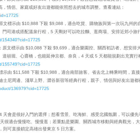
性較高，情侶、家庭或好友出遊都能依照想去的城市調整。查看連結：
cid=17725
原文標示由 $10,888 下殺 $9,088，適合吃貨、購物族與第一次玩九州的
、門司港或搭配溫泉行程，5 天剛好可以吃拉麵、逛商場、安排近郊小旅
ct/154340?cid=17725
：原文標示由 $10,088 下殺 $9,699，適合樂園控、關西初訪者、想安排
道頓堀、心齋橋，也能延伸京都、奈良，4 天或 5 天都能規劃出充實行
ct/155749?cid=17725
示由 $11,588 下殺 $10,988，適合南部旅客、省去北上轉乘時間，直
、迪士尼周邊、淺草上野、澀谷新宿等經典行程，親子、情侶與好友出遊都
roduct/136979?cid=17725
4 天會是很好入門的選擇；想看雪景、吃海鮮、感受北國氛圍，可以優先
 5 天很適合慢慢吃、慢慢逛；若重點是樂園、關西城市移動與經典觀光，大
，則可直接鎖定高雄出發東京 5 日方案。