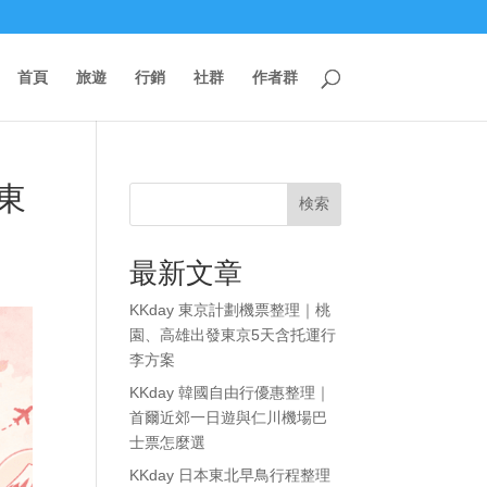
首頁
旅遊
行銷
社群
作者群
東
検索
最新文章
KKday 東京計劃機票整理｜桃
園、高雄出發東京5天含托運行
李方案
KKday 韓國自由行優惠整理｜
首爾近郊一日遊與仁川機場巴
士票怎麼選
KKday 日本東北早鳥行程整理