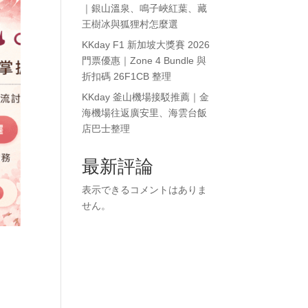
｜銀山溫泉、鳴子峽紅葉、藏
王樹冰與狐狸村怎麼選
KKday F1 新加坡大獎賽 2026
門票優惠｜Zone 4 Bundle 與
折扣碼 26F1CB 整理
KKday 釜山機場接駁推薦｜金
海機場往返廣安里、海雲台飯
店巴士整理
最新評論
表示できるコメントはありま
せん。