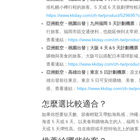
排札幌小樽行程的旅客。5 天或 6 天規劃彈
https://www.kkday.com/zh-tw/product/529695?
亞洲航空・桃園出發｜九州福岡 5 天計劃機票
：
行旅客。福岡市區交通便利，也能延伸到太宰府
查看連結：
https://www.kkday.com/zh-tw/produ
亞洲航空・桃園出發｜大阪 4 天＆5 天計劃機票
購物與美食的旅客。大阪可以搭配日本環球影城、
查看連結：
https://www.kkday.com/zh-tw/produ
亞洲航空・高雄出發｜東京 5 日計劃機票
：原文標
雄出發前往東京。東京 5 日可安排購物、美食
搭。查看連結：
https://www.kkday.com/zh-tw/p
怎麼選比較適合？
如果你想要短天數、節奏輕鬆又帶點海島感，沖繩 
海道 5 天或 6 天。以美食和購物為主的人，福岡
天或 5 天彈性高。住在南部或不想特地北上的旅客