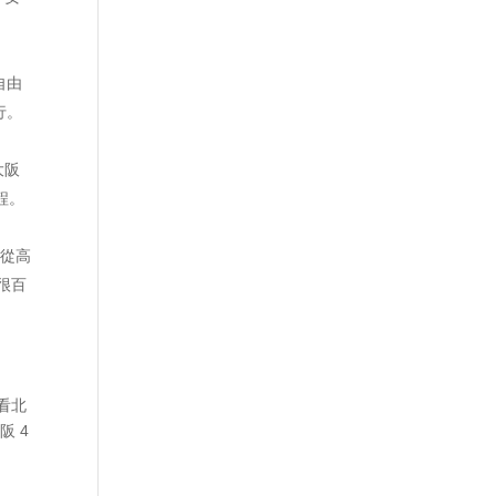
自由
行。
大阪
程。
接從高
很百
看北
阪 4