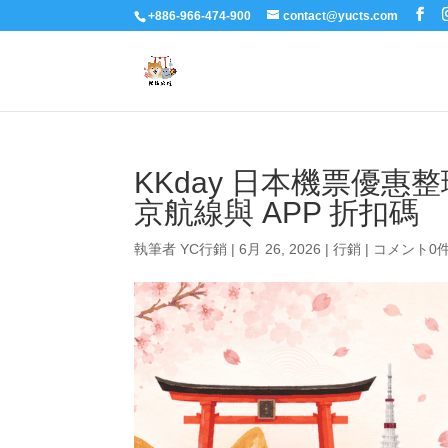
+886-966-474-900
contact@yucts.com
KKday 日本機票優
京航線與 APP 折扣碼
執筆者
YC行銷
|
6月 26, 2026
|
行銷
|
コメント0