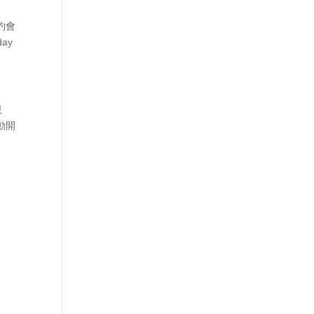
約會
ay
規
動開