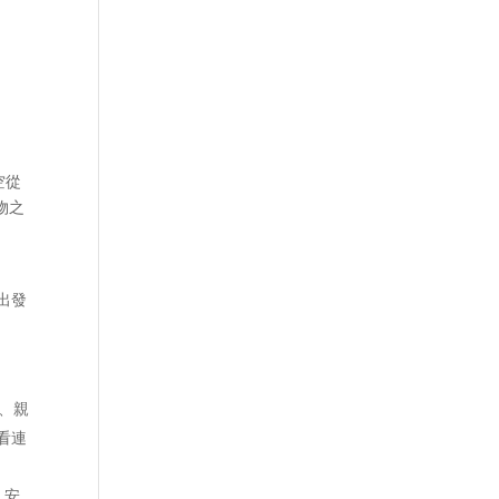
空從
物之
出發
假、親
看連
、安