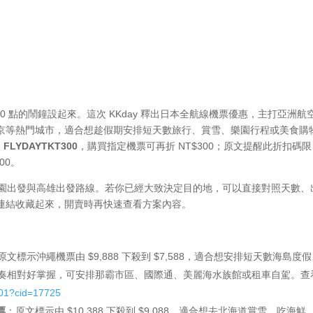
10 點的鬧鐘設起來。這次 KKday 釋出日本全航線機票優惠，主打亞洲航
京等熱門城市，適合想趁假期安排短天數旅行、賞雪、樂園行程或美食購
入
FLYDAYTKT300
，購買指定機票可再折 NT$300；原文提醒此折扣碼限
:00。
桃園出發與高雄出發路線。若你已經大致決定目的地，可以直接對照天數、
連結收藏起來，開賣時再快速查看方案內容。
原文標示沖繩機票由 $9,888 下殺到 $7,588，適合想安排短天數海島度
節奏相對好掌握，可安排那霸市區、國際通、美麗海水族館或租車自駕。查
601?cid=17725
票
：原文標示由 $10,388 下殺到 $9,088，適合想去北海道賞雪、吃海鮮