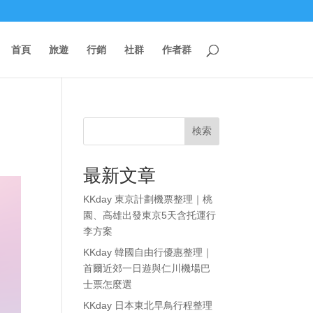
首頁
旅遊
行銷
社群
作者群
検索
最新文章
KKday 東京計劃機票整理｜桃
園、高雄出發東京5天含托運行
李方案
KKday 韓國自由行優惠整理｜
首爾近郊一日遊與仁川機場巴
士票怎麼選
KKday 日本東北早鳥行程整理