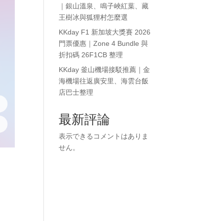
｜銀山溫泉、鳴子峽紅葉、藏
王樹冰與狐狸村怎麼選
KKday F1 新加坡大獎賽 2026
門票優惠｜Zone 4 Bundle 與
折扣碼 26F1CB 整理
KKday 釜山機場接駁推薦｜金
海機場往返廣安里、海雲台飯
店巴士整理
最新評論
表示できるコメントはありま
せん。