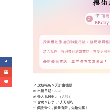
📍
虎航福島 5 天計畫機票
📅
出發日期：3/28
💰
每人 6,999 元
（含稅）
🍱
含餐＆行李，1人可成行
✅
保證有位，數量有限，先搶先贏！