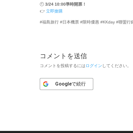
🕙
3/24 10:00準時開票！
👉
立即搶購
#福島旅行 #日本機票 #限時優惠 #KKday #聯盟行
コメントを送信
コメントを投稿するには
ログイン
してください。
Google
で続行