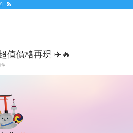
值價格再現 ✈️🔥
0件