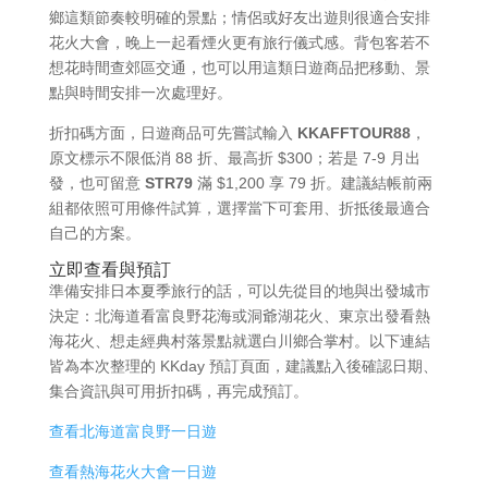
鄉這類節奏較明確的景點；情侶或好友出遊則很適合安排
花火大會，晚上一起看煙火更有旅行儀式感。背包客若不
想花時間查郊區交通，也可以用這類日遊商品把移動、景
點與時間安排一次處理好。
折扣碼方面，日遊商品可先嘗試輸入
KKAFFTOUR88
，
原文標示不限低消 88 折、最高折 $300；若是 7-9 月出
發，也可留意
STR79
滿 $1,200 享 79 折。建議結帳前兩
組都依照可用條件試算，選擇當下可套用、折抵後最適合
自己的方案。
立即查看與預訂
準備安排日本夏季旅行的話，可以先從目的地與出發城市
決定：北海道看富良野花海或洞爺湖花火、東京出發看熱
海花火、想走經典村落景點就選白川鄉合掌村。以下連結
皆為本次整理的 KKday 預訂頁面，建議點入後確認日期、
集合資訊與可用折扣碼，再完成預訂。
查看北海道富良野一日遊
查看熱海花火大會一日遊