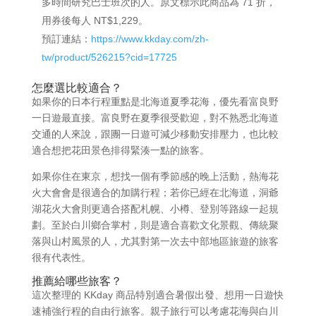
多時間研究巴士班次的人。原文標示此商品為 71 折，
用券後每人 NT$1,229。
預訂連結：
https://www.kkday.com/zh-
tw/product/526215?cid=17725
怎麼選比較適合？
如果你的日本行程重點是北海道夏季花海，優先看富良野
一日遊最直接。富良野在夏季很受歡迎，對不熟悉北海道
交通的人來說，跟團一日遊可減少移動安排壓力，也比較
適合想把花田景色排得緊湊一點的旅客。
如果你住在東京，想找一個有季節感的晚上活動，熱海花
火大會會是很適合的加購行程；若你已經在北海道，洞爺
湖花火大會則更適合搭配札幌、小樽、登別等路線一起規
劃。至於白川鄉合掌村，則是適合喜歡文化景觀、傳統聚
落與山村風景的人，尤其對第一次去中部地區旅遊的旅客
很有代表性。
推薦給哪些旅客？
這次整理的 KKday 商品特別適合暑假出發、想用一日遊快
速補強行程的自由行旅客。親子旅行可以考慮花海與白川