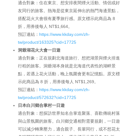
適合對象：住在東京、想安排夜間煙火活動、情侶或好
友同行的旅客。熱海是從東京延伸出的熱門海邊景點，
搭配花火大會很有夏季旅行感。原文標示此商品為 8
折，用券後每人 NT$1,664。
預訂連結：
https://www.kkday.com/zh-
tw/product/163325?cid=17725
洞爺湖花火大會一日遊
適合對象：正在規劃北海道旅行、想把湖景與煙火排進
行程的旅客。洞爺湖本身就是北海道代表性的湖畔景
點，若遇上花火活動，晚上氛圍會更有記憶點。原文標
示此商品為 8 折，用券後每人 NT$1,269。
預訂連結：
https://www.kkday.com/zh-
tw/product/572632?cid=17725
日本白川鄉合掌村一日遊
適合對象：想探訪世界知名合掌造聚落、喜歡傳統村落
與山景氛圍的旅客。白川鄉交通相對需要規劃，一日遊
可以減少轉乘壓力，適合親子、長輩同行，或不想花太