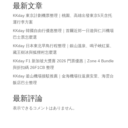
最新文章
KKday 東京計劃機票整理｜桃園、高雄出發東京5天含托
運行李方案
KKday 韓國自由行優惠整理｜首爾近郊一日遊與仁川機場
巴士票怎麼選
KKday 日本東北早鳥行程整理｜銀山溫泉、鳴子峽紅葉、
藏王樹冰與狐狸村怎麼選
KKday F1 新加坡大獎賽 2026 門票優惠｜Zone 4 Bundle
與折扣碼 26F1CB 整理
KKday 釜山機場接駁推薦｜金海機場往返廣安里、海雲台
飯店巴士整理
最新評論
表示できるコメントはありません。