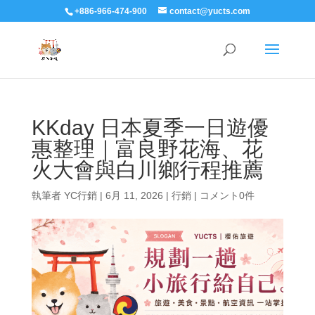
+886-966-474-900
contact@yucts.com
KKday 日本夏季一日遊優
惠整理｜富良野花海、花
火大會與白川鄉行程推薦
執筆者
YC行銷
|
6月 11, 2026
|
行銷
|
コメント0件