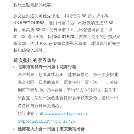
程玩重點景點的旅客。
原文提到這次可優先使用「不限低消 88 折」折扣碼
KKAFFTOUR88
，適用日遊商品，不限低消直接打 88
折，最高折 $300；另外暑假 7-9 月出發也可留意「滿
$1,200 享 79 折」折扣碼
STR79
。實際可使用的折扣與結
帳金額，仍以 KKday 結帳頁面顯示為準，建議預訂前先把
折扣碼輸入試算。
這次整理的票券重點
北海道富良野一日遊｜花海行程
適合對象：想看夏季花田、薰衣草景色、第一次安排北
海道郊區一日遊的旅客。原文主打「買一送一」，並提
到可再疊加 88 折神券後，平均每人 NT$973。若你不
想自駕，又想一次收集富良野夏季代表景色，這類一日
遊會比自行轉車更省心。
預訂連結：
https://www.kkday.com/zh-
tw/product/155294?cid=17725
熱海花火大會一日遊｜東京新宿出發