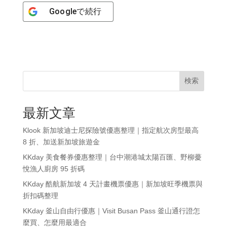
Google
で続行
検索
最新文章
Klook 新加坡迪士尼探險號優惠整理｜指定航次房型最高
8 折、加送新加坡旅遊金
KKday 美食餐券優惠整理｜台中潮港城太陽百匯、野柳薆
悅漁人廚房 95 折碼
KKday 酷航新加坡 4 天計畫機票優惠｜新加坡旺季機票與
折扣碼整理
KKday 釜山自由行優惠｜Visit Busan Pass 釜山通行證怎
麼買、怎麼用最適合