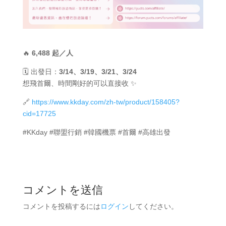
🔥
6,488 起／人
🗓 出發日：
3/14、3/19、3/21、3/24
想飛首爾、時間剛好的可以直接收 ✨
🔗
https://www.kkday.com/zh-tw/product/158405?
cid=17725
#KKday #聯盟行銷 #韓國機票 #首爾 #高雄出發
コメントを送信
コメントを投稿するには
ログイン
してください。