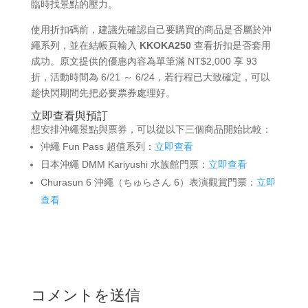
臨時找景點的壓力。
使用折扣碼前，建議先確認自己要購買的商品是否屬於沖
繩系列，並在結帳頁輸入
KKOKA250
查看折扣是否套用
成功。原文提供的優惠內容為單筆滿 NT$2,000 享 93
折，活動時間為 6/21 ～ 6/24，若行程已大致確定，可以
趁快閃期間先把必要票券處理好。
立即查看與預訂
想安排沖繩景點與票券，可以從以下三個商品開始比較：
沖繩 Fun Pass 超值系列：
立即查看
日本沖繩 DMM Kariyushi 水族館門票：
立即查看
Churasun 6 沖繩（ちゅらさん 6）表演觀賞門票：
立即
查看
コメントを送信