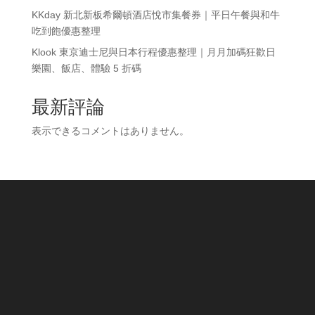
KKday 新北新板希爾頓酒店悅市集餐券｜平日午餐與和牛
吃到飽優惠整理
Klook 東京迪士尼與日本行程優惠整理｜月月加碼狂歡日
樂園、飯店、體驗 5 折碼
最新評論
表示できるコメントはありません。