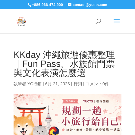
+886-966-474-900
contact@yucts.com
KKday 沖繩旅遊優惠整理
｜Fun Pass、水族館門票
與文化表演怎麼選
執筆者
YC行銷
|
6月 21, 2026
|
行銷
|
コメント0件