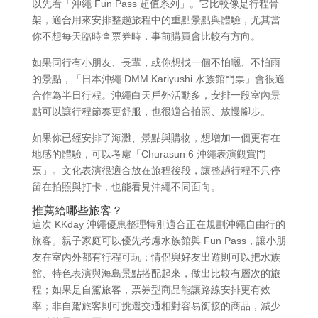
以先看「沖繩 Fun Pass 超值系列」。它比較像是行程骨
架，適合用來安排整趟旅程中的重點景點與體驗，尤其當
你不想每天臨時查票券時，事前購買會比較有方向。
如果同行有小朋友、長輩，或你想找一個不怕曬、不怕雨
的景點，「日本沖繩 DMM Kariyushi 水族館門票」會很適
合作為半日行程。沖繩白天戶外活動多，安排一段室內景
點可以讓行程節奏更舒服，也很適合拍照、放慢腳步。
如果你已經安排了海灘、景點與購物，想增加一個更有在
地感的體驗，可以考慮「Churasun 6 沖繩表演觀賞門
票」。文化表演很適合放在旅程後段，讓整趟行程不只停
留在拍照與打卡，也能看見沖繩不同面向。
推薦給哪些旅客？
這次 KKday 沖繩優惠整理特別適合正在規劃沖繩自由行的
旅客。親子家庭可以優先考慮水族館與 Fun Pass，讓小朋
友在室內外都有行程可玩；情侶與好友出遊則可以把水族
館、特色表演與海島景點搭配起來，做出比較有層次的旅
程；如果是自駕旅客，票券型商品能讓路線安排更有效
率；非自駕旅客則可挑選交通相對容易銜接的商品，減少