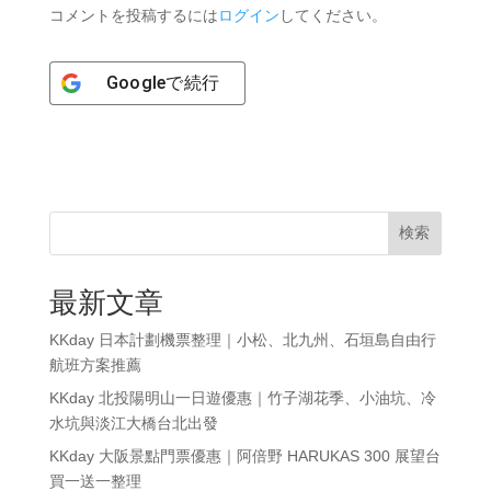
コメントを投稿するには
ログイン
してください。
Google
で続行
検索
最新文章
KKday 日本計劃機票整理｜小松、北九州、石垣島自由行
航班方案推薦
KKday 北投陽明山一日遊優惠｜竹子湖花季、小油坑、冷
水坑與淡江大橋台北出發
KKday 大阪景點門票優惠｜阿倍野 HARUKAS 300 展望台
買一送一整理