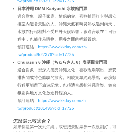
tw/product/159391?cid=17725
日本沖繩 DMM Kariyushi 水族館門票
適合對象：親子家庭、情侶約會、喜歡拍照打卡與想安
排室內避暑景點的人。沖繩天氣有時炎熱或遇到雨天，
水族館行程相對不受戶外天候影響，很適合放在半日行
程中，也能作為購物、用餐之間的輕鬆景點。
預訂連結：
https://www.kkday.com/zh-
tw/product/527376?cid=17725
Churasun 6 沖繩（ちゅらさん 6）表演觀賞門票
適合對象：想深入感受沖繩文化、喜歡現場演出、想安
排夜間或特色體驗的旅客。相較於單純跑景點，表演類
行程更能留下旅遊記憶，也很適合想把沖繩音樂、舞台
氛圍與地方文化放進行程的人。
預訂連結：
https://www.kkday.com/zh-
tw/product/181495?cid=17725
怎麼選比較適合？
如果你是第一次到沖繩，或想把景點票券一次規劃好，可