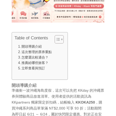
Table of Contents
開頭導購介紹
這次整理的票券重點
怎麼選比較適合？
推薦給哪些旅客？
立即查看與預訂
開頭導購介紹
準備衝一波沖繩海島度假，這次可以先把 KKday 的沖繩票
券與體驗商品放進清單。使用者提供的活動資訊為
KKpartners 獨家限定折扣碼，結帳輸入
KKOKA250
，購
買沖繩系列商品單筆滿 NT$2,000 可享 93 折；活動期間
為即日起 6/21 ～ 6/24，屬於快閃限定優惠。對於正在安