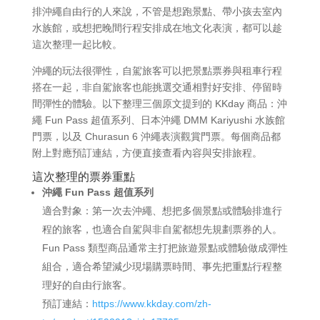
排沖繩自由行的人來說，不管是想跑景點、帶小孩去室內
水族館，或想把晚間行程安排成在地文化表演，都可以趁
這次整理一起比較。
沖繩的玩法很彈性，自駕旅客可以把景點票券與租車行程
搭在一起，非自駕旅客也能挑選交通相對好安排、停留時
間彈性的體驗。以下整理三個原文提到的 KKday 商品：沖
繩 Fun Pass 超值系列、日本沖繩 DMM Kariyushi 水族館
門票，以及 Churasun 6 沖繩表演觀賞門票。每個商品都
附上對應預訂連結，方便直接查看內容與安排旅程。
這次整理的票券重點
沖繩 Fun Pass 超值系列
適合對象：第一次去沖繩、想把多個景點或體驗排進行
程的旅客，也適合自駕與非自駕都想先規劃票券的人。
Fun Pass 類型商品通常主打把旅遊景點或體驗做成彈性
組合，適合希望減少現場購票時間、事先把重點行程整
理好的自由行旅客。
預訂連結：
https://www.kkday.com/zh-