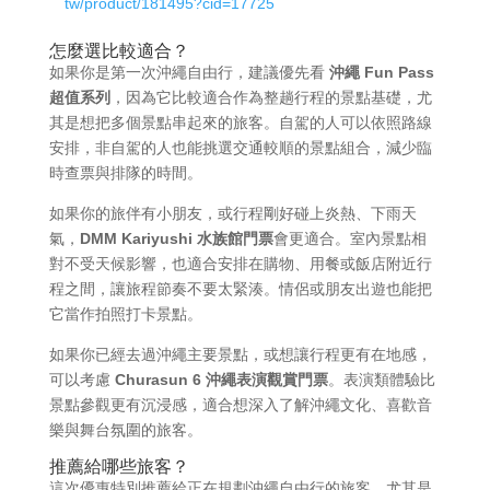
tw/product/181495?cid=17725
怎麼選比較適合？
如果你是第一次沖繩自由行，建議優先看
沖繩 Fun Pass
超值系列
，因為它比較適合作為整趟行程的景點基礎，尤
其是想把多個景點串起來的旅客。自駕的人可以依照路線
安排，非自駕的人也能挑選交通較順的景點組合，減少臨
時查票與排隊的時間。
如果你的旅伴有小朋友，或行程剛好碰上炎熱、下雨天
氣，
DMM Kariyushi 水族館門票
會更適合。室內景點相
對不受天候影響，也適合安排在購物、用餐或飯店附近行
程之間，讓旅程節奏不要太緊湊。情侶或朋友出遊也能把
它當作拍照打卡景點。
如果你已經去過沖繩主要景點，或想讓行程更有在地感，
可以考慮
Churasun 6 沖繩表演觀賞門票
。表演類體驗比
景點參觀更有沉浸感，適合想深入了解沖繩文化、喜歡音
樂與舞台氛圍的旅客。
推薦給哪些旅客？
這次優惠特別推薦給正在規劃沖繩自由行的旅客，尤其是