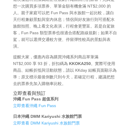
想一次購買多項票券、單筆金額有機會滿 NT$2,000 的
人。親子家庭可以把 Fun Pass 與水族館一起比較，讓白
天行程兼顧景點與室內休息；情侶與好友旅行則可搭配水
族館拍照、晚上看文化表演，行程會更豐富。若是自駕旅
客，Fun Pass 類型票券也很適合搭配路線規劃；如果不自
駕，就可以選擇交通較方便、停留彈性較高的景點與表
演。
提醒大家，優惠內容為購買沖繩系列商品單筆滿
NT$2,000 享 93 折，折扣碼為
KKOKA250
。實際可使用
商品、結帳折抵與活動狀態，請以 KKday 結帳頁面顯示為
準；原文標示最後倒數只到今天，若確定行程，建議把想
去的票券先加入購物車比較。
立即查看與預訂
沖繩 Fun Pass 超值系列
立即查看沖繩 Fun Pass
日本沖繩 DMM Kariyushi 水族館門票
立即查看 DMM Kariyushi 水族館門票