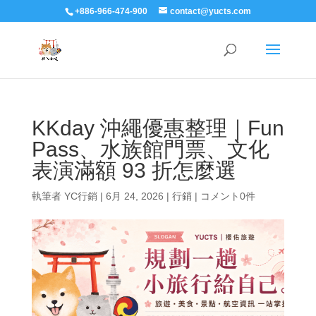
+886-966-474-900
contact@yucts.com
KKday 沖繩優惠整理｜Fun
Pass、水族館門票、文化
表演滿額 93 折怎麼選
執筆者
YC行銷
|
6月 24, 2026
|
行銷
|
コメント0件