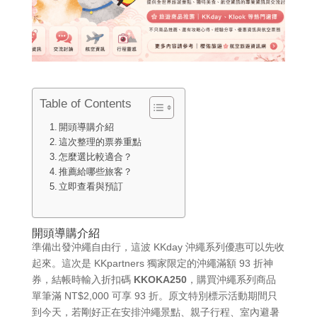
Table of Contents
開頭導購介紹
這次整理的票券重點
怎麼選比較適合？
推薦給哪些旅客？
立即查看與預訂
開頭導購介紹
準備出發沖繩自由行，這波 KKday 沖繩系列優惠可以先收
起來。這次是 KKpartners 獨家限定的沖繩滿額 93 折神
券，結帳時輸入折扣碼
KKOKA250
，購買沖繩系列商品
單筆滿 NT$2,000 可享 93 折。原文特別標示活動期間只
到今天，若剛好正在安排沖繩景點、親子行程、室內避暑