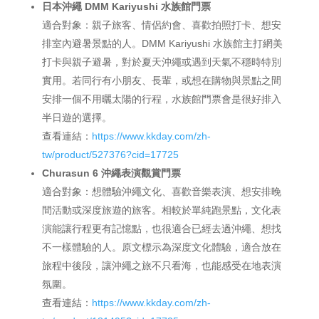
日本沖繩 DMM Kariyushi 水族館門票
適合對象：親子旅客、情侶約會、喜歡拍照打卡、想安
排室內避暑景點的人。DMM Kariyushi 水族館主打網美
打卡與親子避暑，對於夏天沖繩或遇到天氣不穩時特別
實用。若同行有小朋友、長輩，或想在購物與景點之間
安排一個不用曬太陽的行程，水族館門票會是很好排入
半日遊的選擇。
查看連結：
https://www.kkday.com/zh-
tw/product/527376?cid=17725
Churasun 6 沖繩表演觀賞門票
適合對象：想體驗沖繩文化、喜歡音樂表演、想安排晚
間活動或深度旅遊的旅客。相較於單純跑景點，文化表
演能讓行程更有記憶點，也很適合已經去過沖繩、想找
不一樣體驗的人。原文標示為深度文化體驗，適合放在
旅程中後段，讓沖繩之旅不只看海，也能感受在地表演
氛圍。
查看連結：
https://www.kkday.com/zh-