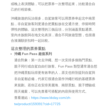
或晚上表演體驗，可以把票券一次整理起來，比較適合自
己的行程節奏。
沖繩旅遊的玩法很多，自駕旅客可以用票券串起北中南景
點，非自駕旅客則更適合把重點放在交通方便、停留時間
彈性的體驗。這次整理的三個品項，分別涵蓋景點通票、
室內水族館與在地文化表演，適合不同旅遊型態，也很適
合湊滿額折扣時一起比較。
這次整理的票券重點
沖繩 Fun Pass 超值系列
適合對象：第一次去沖繩、想一次安排多個熱門景點、
親子同行或自駕自由行旅客。Fun Pass 類型通常適合想
把沖繩景點玩得更有效率的人，原文也特別提到自駕與
非自駕都必備，代表它很適合當作沖繩行程的基礎票券
來規劃。若你正在安排美麗海、南部景點、親子體驗或
雨天備案，可以先查看可搭配的內容與使用方式。
查看連結：
https://www.kkday.com/zh-
tw/product/159391?cid=17725