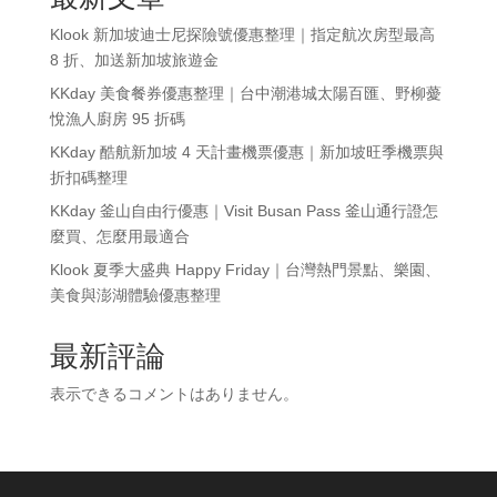
Klook 新加坡迪士尼探險號優惠整理｜指定航次房型最高
8 折、加送新加坡旅遊金
KKday 美食餐券優惠整理｜台中潮港城太陽百匯、野柳薆
悅漁人廚房 95 折碼
KKday 酷航新加坡 4 天計畫機票優惠｜新加坡旺季機票與
折扣碼整理
KKday 釜山自由行優惠｜Visit Busan Pass 釜山通行證怎
麼買、怎麼用最適合
Klook 夏季大盛典 Happy Friday｜台灣熱門景點、樂園、
美食與澎湖體驗優惠整理
最新評論
表示できるコメントはありません。