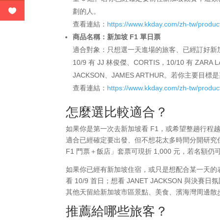
劃的人。
查看連結：
https://www.kkday.com/zh-tw/produ
商品名稱：新加坡 F1 單日票
適合對象：只想選一天進場的旅客、已經訂好新
10/9 有 JJ 林俊傑、CORTIS，10/10 有 ZA
JACKSON、JAMES ARTHUR。若你主
查看連結：
https://www.kkday.com/zh-tw/produ
怎麼選比較適合？
如果你是第一次去新加坡看 F1，或希望整趟行程
適合已經確定要出發、但不想花太多時間分開研究住
F1 門票＋飯店」套票可現折 1,000 元，若名
如果你已經有新加坡住宿，或只是想配合某一天的表
看 10/9 首日；想看 JANET JACKSON 
其他天留給新加坡市區景點、美食、濱海灣周邊散
推薦給哪些旅客？