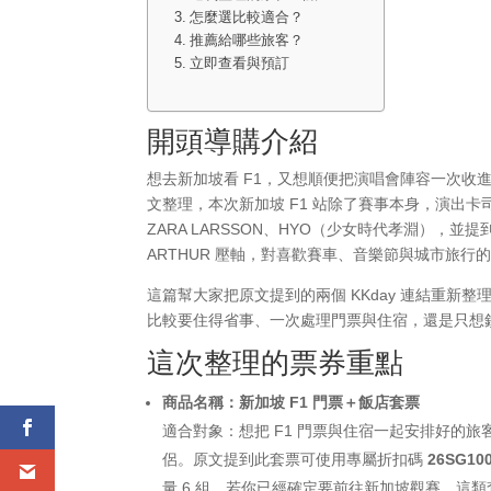
怎麼選比較適合？
推薦給哪些旅客？
立即查看與預訂
開頭導購介紹
想去新加坡看 F1，又想順便把演唱會陣容一次收進行
文整理，本次新加坡 F1 站除了賽事本身，演出卡司也相當
ZARA LARSSON、HYO（少女時代孝淵），並提到
ARTHUR 壓軸，對喜歡賽車、音樂節與城市旅
這篇幫大家把原文提到的兩個 KKday 連結重新
比較要住得省事、一次處理門票與住宿，還是只想
這次整理的票券重點
商品名稱：新加坡 F1 門票＋飯店套票
適合對象：想把 F1 門票與住宿一起安排好的
侶。原文提到此套票可使用專屬折扣碼
26SG10
量 6 組。若你已經確定要前往新加坡觀賽，這