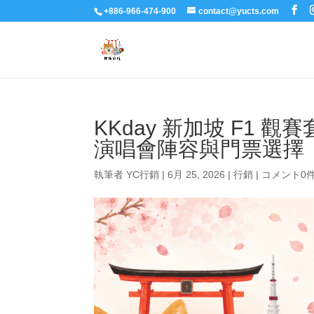
+886-966-474-900
contact@yucts.com
KKday 新加坡 F1 觀賽
演唱會陣容與門票選擇
執筆者
YC行銷
|
6月 25, 2026
|
行銷
|
コメント0