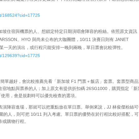
ct/168524?cid=17725
加坡住宿與機票的人、想鎖定特定日期演唱會陣容的粉絲。依照原文資訊
RA LARSSON、HYO 與尚未公布的大咖團體，10/11 決賽日則有 JANET
要目標是某一天的演出，或行程只能安排一晚到兩晚，單日票會比較彈性。
ct/129639?cid=17725
越簡單越好，會比較推薦先看「新加坡 F1 門票＋飯店」套票。套票型商
宿地點與票券的人；加上原文有提供折扣碼 26SG1000，購買指定「新
額仍可使用，會是規劃時可以優先檢查的選項。
演陣容進場，那就可以把重點放在單日票。舉例來說，JJ 林俊傑粉絲可
與決賽日氛圍的人，則可把 10/11 列入考慮。單日票的優勢在於行程比較好搭配，
步或購物行程。