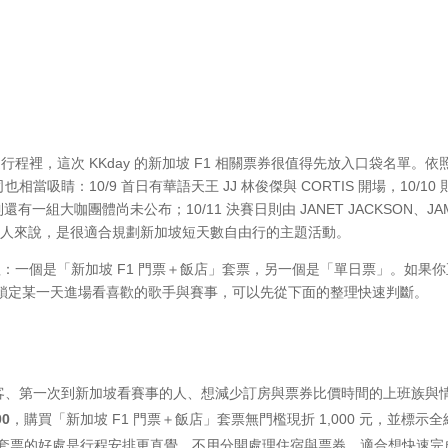
程裡，這次 KKday 的新加坡 F1 相關票券很值得先放入口袋名單。依
吸睛：10/9 首日有華語天王 JJ 林俊傑與 CORTIS 開場，10/10 
還有一組大咖團體尚未公布；10/11 決賽日則由 JANET JACKSON、JA
行的人來說，是很適合規劃新加坡短天數自由行的主題活動。
整理：一個是「新加坡 F1 門票＋飯店」套票，另一個是「單日票」。如果
鎖定某一天進場看喜歡的歌手與賽事，可以先從下面的整理快速判斷。
旅客、第一次到新加坡看賽事的人、想減少訂房與票券比價時間的上班族與
00
，購買「新加坡 F1 門票＋飯店」套票無門檻現折 1,000 元，並標示全
類套票的好處是行程安排更直覺，不用分開處理住宿與票券，適合想快速完