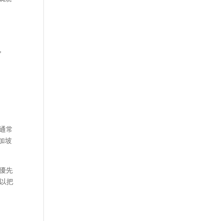
，
品通常
加坡
優先
可以把