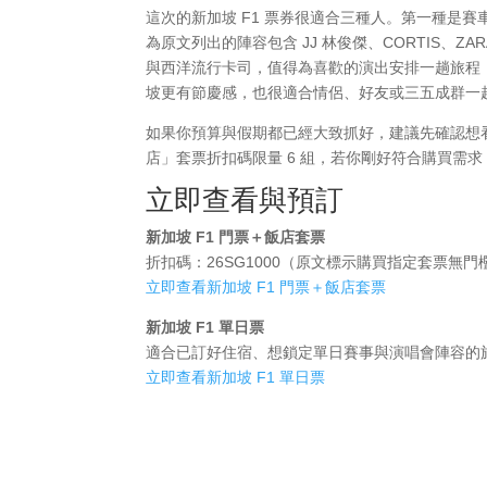
這次的新加坡 F1 票券很適合三種人。第一種是
為原文列出的陣容包含 JJ 林俊傑、CORTIS、ZARA 
與西洋流行卡司，值得為喜歡的演出安排一趟旅程
坡更有節慶感，也很適合情侶、好友或三五成群一
如果你預算與假期都已經大致抓好，建議先確認想
店」套票折扣碼限量 6 組，若你剛好符合購買需
立即查看與預訂
新加坡 F1 門票＋飯店套票
折扣碼：26SG1000（原文標示購買指定套票無門檻現
立即查看新加坡 F1 門票＋飯店套票
新加坡 F1 單日票
適合已訂好住宿、想鎖定單日賽事與演唱會陣容的
立即查看新加坡 F1 單日票