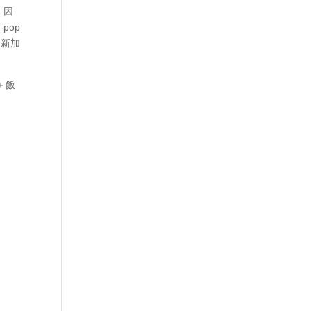
，因
pop
的新加
＋飯