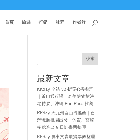
首頁
旅遊
行銷
社群
作者群
検索
最新文章
KKday 全站 93 折暖心券整理
｜釜山通行證、奇美博物館法
老特展、沖繩 Fun Pass 推薦
KKday 大九州自由行推薦｜台
灣虎航桃園出發，佐賀、宮崎
多點進出 5 日計畫票整理
KKday 屏東文青展覽票券整理