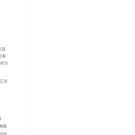
照原
則有
MES
你正在
情
網限
成規