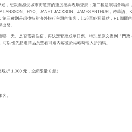
賽車迷，想親自感受城市街道賽的速度感與現場聲浪；第二種是演唱會粉絲
LARSSON、HYO、JANET JACKSON、JAMES ARTHUR，跨華語、K-
；第三種則是想找特別海外旅行主題的旅客，比起單純逛景點，F1 期間
起出發。
看哪一天、是否需要住宿，再決定套票或單日票。特別是原文提到「門票
求，可以優先點進商品頁查看可選內容並於結帳時輸入折扣碼。
折 1,000 元，全網限量 6 組）
旅客。