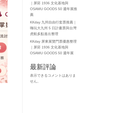
｜屏菸 1936 文化基地與
OSAMU GOODS 50 週年展推
薦
KKday 九州自由行套票推薦｜
嗨玩大九州 5 日計畫票與台灣
虎航多點進出整理
KKday 屏東展覽門票優惠整理
｜屏菸 1936 文化基地與
OSAMU GOODS 50 週年展
最新評論
表示できるコメントはありま
せん。