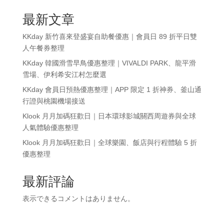
最新文章
KKday 新竹喜來登盛宴自助餐優惠｜會員日 89 折平日雙
人午餐券整理
KKday 韓國滑雪早鳥優惠整理｜VIVALDI PARK、龍平滑
雪場、伊利希安江村怎麼選
KKday 會員日預熱優惠整理｜APP 限定 1 折神券、釜山通
行證與桃園機場接送
Klook 月月加碼狂歡日｜日本環球影城關西周遊券與全球
人氣體驗優惠整理
Klook 月月加碼狂歡日｜全球樂園、飯店與行程體驗 5 折
優惠整理
最新評論
表示できるコメントはありません。