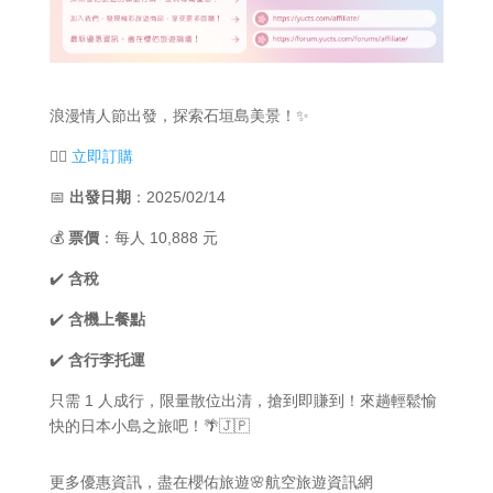
浪漫情人節出發，探索石垣島美景！✨
👉🏻
立即訂購
📅
出發日期
：2025/02/14
💰
票價
：每人 10,888 元
✔️
含稅
✔️
含機上餐點
✔️
含行李托運
只需 1 人成行，限量散位出清，搶到即賺到！來趟輕鬆愉
快的日本小島之旅吧！🌴🇯🇵
更多優惠資訊，盡在櫻佑旅遊🌸航空旅遊資訊網