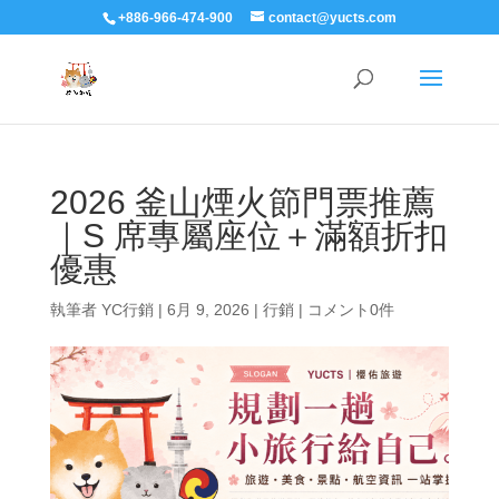
+886-966-474-900
contact@yucts.com
2026 釜山煙火節門票推薦
｜S 席專屬座位＋滿額折扣
優惠
執筆者
YC行銷
|
6月 9, 2026
|
行銷
|
コメント0件