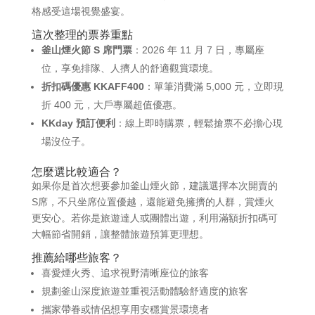
格感受這場視覺盛宴。
這次整理的票券重點
釜山煙火節 S 席門票
：2026 年 11 月 7 日，專屬座
位，享免排隊、人擠人的舒適觀賞環境。
折扣碼優惠 KKAFF400
：單筆消費滿 5,000 元，立即現
折 400 元，大戶專屬超值優惠。
KKday 預訂便利
：線上即時購票，輕鬆搶票不必擔心現
場沒位子。
怎麼選比較適合？
如果你是首次想要參加釜山煙火節，建議選擇本次開賣的
S席，不只坐席位置優越，還能避免擁擠的人群，賞煙火
更安心。若你是旅遊達人或團體出遊，利用滿額折扣碼可
大幅節省開銷，讓整體旅遊預算更理想。
推薦給哪些旅客？
喜愛煙火秀、追求視野清晰座位的旅客
規劃釜山深度旅遊並重視活動體驗舒適度的旅客
攜家帶眷或情侶想享用安穩賞景環境者