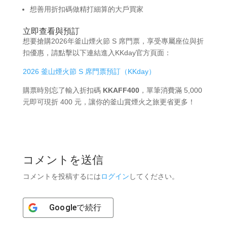
想善用折扣碼做精打細算的大戶買家
立即查看與預訂
想要搶購2026年釜山煙火節 S 席門票，享受專屬座位與折
扣優惠，請點擊以下連結進入KKday官方頁面：
2026 釜山煙火節 S 席門票預訂（KKday）
購票時別忘了輸入折扣碼
KKAFF400
，單筆消費滿 5,000
元即可現折 400 元，讓你的釜山賞煙火之旅更省更多！
コメントを送信
コメントを投稿するには
ログイン
してください。
Google
で続行