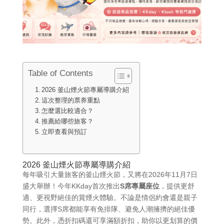
Table of Contents
2026 釜山煙火節專屬導購介紹
這次整理的票券重點
怎麼選比較適合？
推薦給哪些旅客？
立即查看與預訂
2026 釜山煙火節專屬導購介紹
每年吸引大量旅客的釜山煙火節，又將在2026年11月7日
盛大舉辦！今年KKday首次推出
S席專屬座位
，提供更舒
適、更視野絕佳的賞煙火體驗。不論是情侶約會還是親子
同行，選擇S席都能享有免排隊、避免人潮擁擠的絕佳優
勢。此外，憑折扣碼還可享滿額折扣，助你以更划算的價