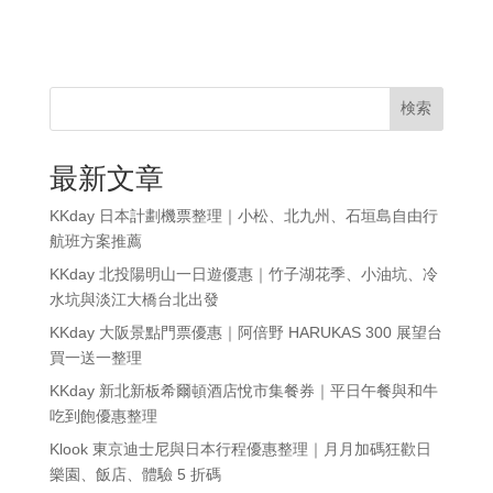
検索
最新文章
KKday 日本計劃機票整理｜小松、北九州、石垣島自由行
航班方案推薦
KKday 北投陽明山一日遊優惠｜竹子湖花季、小油坑、冷
水坑與淡江大橋台北出發
KKday 大阪景點門票優惠｜阿倍野 HARUKAS 300 展望台
買一送一整理
KKday 新北新板希爾頓酒店悅市集餐券｜平日午餐與和牛
吃到飽優惠整理
Klook 東京迪士尼與日本行程優惠整理｜月月加碼狂歡日
樂園、飯店、體驗 5 折碼