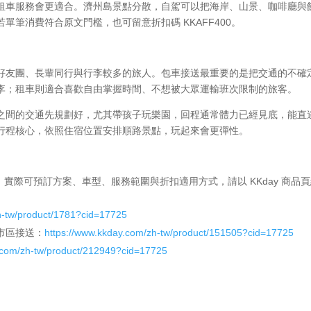
租車服務會更適合。濟州島景點分散，自駕可以把海岸、山景、咖啡廳與
筆消費符合原文門檻，也可留意折扣碼 KKAFF400。
好友團、長輩同行與行李較多的旅人。包車接送最重要的是把交通的不確
李；租車則適合喜歡自由掌握時間、不想被大眾運輸班次限制的旅客。
之間的交通先規劃好，尤其帶孩子玩樂園，回程通常體力已經見底，能直
行程核心，依照住宿位置安排順路景點，玩起來會更彈性。
 連結，實際可預訂方案、車型、服務範圍與折扣適用方式，請以 KKday 商品
h-tw/product/1781?cid=17725
市區接送：
https://www.kkday.com/zh-tw/product/151505?cid=17725
.com/zh-tw/product/212949?cid=17725