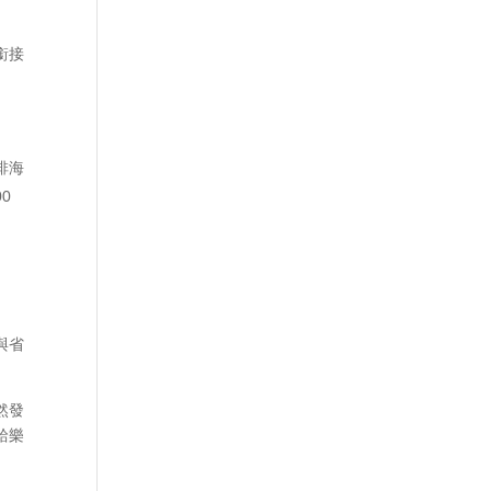
銜接
排海
00
與省
然發
給樂