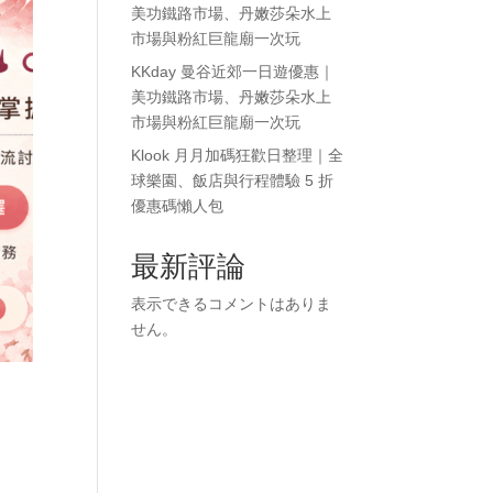
美功鐵路市場、丹嫩莎朵水上
市場與粉紅巨龍廟一次玩
KKday 曼谷近郊一日遊優惠｜
美功鐵路市場、丹嫩莎朵水上
市場與粉紅巨龍廟一次玩
Klook 月月加碼狂歡日整理｜全
球樂園、飯店與行程體驗 5 折
優惠碼懶人包
最新評論
表示できるコメントはありま
せん。