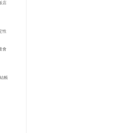
飯店
定性
達會
頁結帳