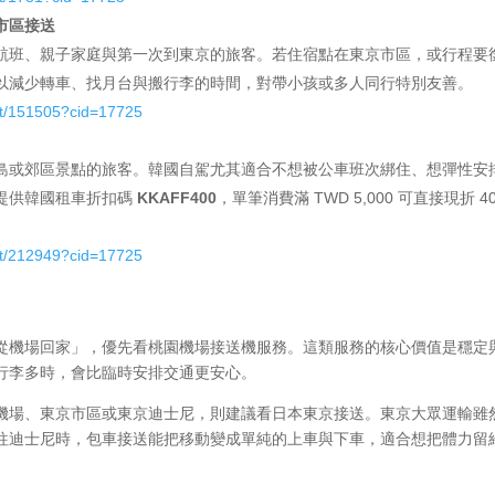
市區接送
航班、親子家庭與第一次到東京的旅客。若住宿點在東京市區，或行程要
以減少轉車、找月台與搬行李的時間，對帶小孩或多人同行特別友善。
ct/151505?cid=17725
島或郊區景點的旅客。韓國自駕尤其適合不想被公車班次綁住、想彈性安
提供韓國租車折扣碼
KKAFF400
，單筆消費滿 TWD 5,000 可直接現折 4
ct/212949?cid=17725
從機場回家」，優先看桃園機場接送機服務。這類服務的核心價值是穩定
行李多時，會比臨時安排交通更安心。
機場、東京市區或東京迪士尼，則建議看日本東京接送。東京大眾運輸雖
往迪士尼時，包車接送能把移動變成單純的上車與下車，適合想把體力留