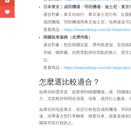
日本東京｜成田機場・羽田機場・迪士尼・東京
適合對象：東京自由行、東京迪士尼行程、紅眼
成田機場、羽田機場與東京迪士尼，包車接送可
查看商品：
https://www.kkday.com/zh-tw/produ
韓國租車服務（含濟州島）
適合對象：想在韓國自駕、濟州島度假、安排跳
岸線、咖啡廳、自然景點與住宿點的旅人。原文
元。
查看商品：
https://www.kkday.com/zh-tw/produ
怎麼選比較適合？
如果你的需求是「從家裡到桃園機場」或「回國後
力，尤其航班時間在清晨、深夜，或同行人數多、
如果目的地是東京，並且行程包含成田機場、羽田
達，但帶著大型行李轉車、推嬰兒車、或要直接前
園與市區行程的人。