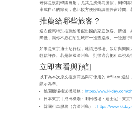
若你是規劃韓國自駕，尤其是濟州島度假，則韓國
串成自己的節奏，也比較方便臨時調整停留時間。若單
推薦給哪些旅客？
這次優惠特別推薦給暑假出國的家庭旅客、情侶、
降低，讓你不必在陌生城市一邊查路線、一邊搬行
如果是東京迪士尼行程，建議把機場、飯店與樂園
輕鬆許多。若是韓國濟州島，則很適合把租車視為
立即查看與預訂
以下為本次原文推薦商品與可使用的 Affiliate
顯示為準。
桃園機場接送機服務：
https://www.kkday.com/z
日本東京｜成田機場・羽田機場・迪士尼・東京
韓國租車服務（含濟州島）：
https://www.kkday