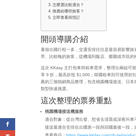
怎麼選比較適合？
推薦給哪些旅客？
立即查看與預訂
開頭導購介紹
暑假出國行程一多，交通安排往往是最容易影響旅
早、比較晚的旅客，從機場到飯店、樂園或市區的
這次 KKday 主打包車與租車需求，整理出兩組
享 9 折，最高折抵 $1,000；韓國租車則可使用折
薦的三個熱銷商品整理，包含桃園機場接送、日本
類型快速挑選。
這次整理的票券重點
桃園機場接送機服務
適合對象：從台灣出發、想省去清晨或深夜叫車
接送最適合安排在出國第一段與回國最後一段，
查看商品：
https://www.kkday.com/zh-tw/produ