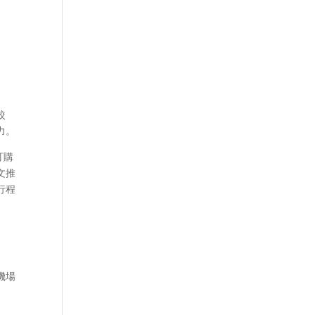
較
力。
訂購
原文推
行程
機場