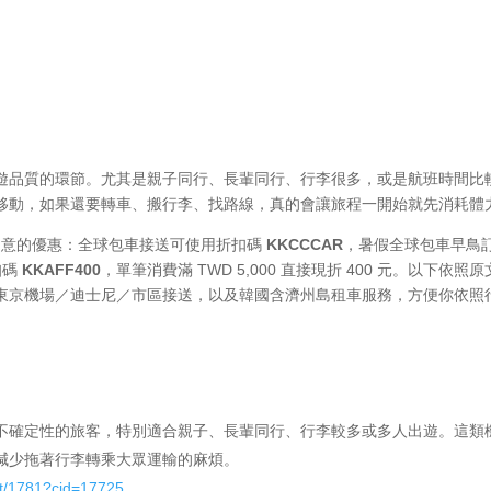
遊品質的環節。尤其是親子同行、長輩同行、行李很多，或是航班時間比
移動，如果還要轉車、搬行李、找路線，真的會讓旅程一開始就先消耗體
可留意的優惠：全球包車接送可使用折扣碼
KKCCCAR
，暑假全球包車早鳥
扣碼
KKAFF400
，單筆消費滿 TWD 5,000 直接現折 400 元。以下依照
東京機場／迪士尼／市區接送，以及韓國含濟州島租車服務，方便你依照
不確定性的旅客，特別適合親子、長輩同行、行李較多或多人出遊。這類
減少拖著行李轉乘大眾運輸的麻煩。
ct/1781?cid=17725