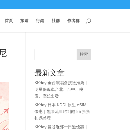
首頁
旅遊
行銷
社群
作者群
尼
検索
最新文章
KKday 全台演唱會接送推薦｜
明星保母車台北、台中、桃
園、高雄出發
KKday 日本 KDDI 原生 eSIM
優惠｜無限流量吃到飽 85 折折
扣碼整理
KKday 曼谷近郊一日遊優惠｜