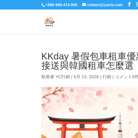
+886-966-474-900
contact@yucts.com
KKday 暑假包車租
接送與韓國租車怎麼選
執筆者
YC行銷
|
6月 23, 2026
|
行銷
|
コメント0