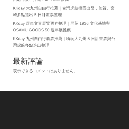
KKday 大九州自由行推薦｜台灣虎航桃園出發，佐賀、宮
崎多點進出 5 日計畫票整理
KKday 屏東文青展覽票券整理｜屏菸 1936 文化基地與
OSAMU GOODS 50 週年展推薦
KKday 九州自由行套票推薦｜嗨玩大九州 5 日計畫票與台
灣虎航多點進出整理
最新評論
表示できるコメントはありません。