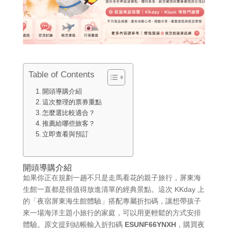
Table of Contents
開頭導購介紹
這次整理的票券重點
怎麼選比較適合？
推薦給哪些旅客？
立即查看與預訂
開頭導購介紹
如果你正在規劃一趟不只是走馬看花的親子旅行，屏東海
生館一直都是很值得放進清單的經典景點。這次 KKday 上
的「夜宿屏東海生館體驗」搭配專屬折扣碼，讓想帶孩子
來一場海洋主題小旅行的家庭，可以用更輕鬆的方式安排
體驗。原文提到結帳輸入折扣碼
ESUNF66YNXH
，購買夜