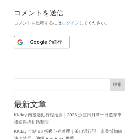
コメントを送信
コメントを投稿するには
ログイン
してください。
Google
で続行
検索
最新文章
KKday 南投活動行程推薦｜2026 泳渡日月潭一日遊專車
接送與折扣碼整理
KKday 全站 93 折暖心券整理｜釜山通行證、奇美博物館
法老特展、沖繩 Fun Pass 推薦