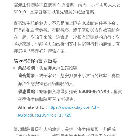
宿海生館體驗可直接享 9 折優惠，兩大一小平均每人只要
$2010，是家庭客可以優先留意的旅遊優惠。
夜宿海生館的魅力，不只是晚上睡在水族館這件事本身，
而是能把白天參觀、夜間觀察、親子互動與海洋教育結合
在一起。對孩子來說，這會是一次很有記憶點的旅行；對
爸媽來說，也能省去自己拆開安排住宿與行程的麻煩，直
接選擇已整理好的體驗方案。
這次整理的票券重點
商品名稱：
夜宿屏東海生館體驗
適合對象：
親子家庭、想安排屏東小旅行的旅客、喜歡
海洋生態與特色住宿體驗的人。
優惠重點：
結帳輸入專屬折扣碼
ESUNF66YNXH
，購買
夜宿海生館體驗可享 9 折優惠。
Affiliate URL：
https://www.kkday.com/zh-
tw/product/1894?cid=17725
這項體驗最吸引人的地方，是把「海生館參觀」升級成