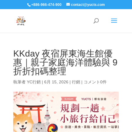
+886-966-474-900
contact@yucts.com
KKday 夜宿屏東海生館優
惠｜親子家庭海洋體驗與 9
折折扣碼整理
執筆者
YC行銷
|
6月 15, 2026
|
行銷
|
コメント0件