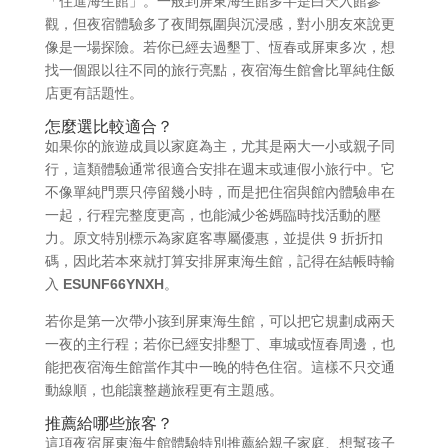
「住進海生館」。一般到屏東海生館多半是白天入館參
觀，但夜宿體驗多了夜間氛圍與沉浸感，對小朋友來說更
像是一場探險。若你已經去過墾丁、恆春或屏東多次，想
找一個跟以往不同的旅行亮點，夜宿海生館會比單純住飯
店更有話題性。
怎麼選比較適合？
如果你的旅遊成員以家庭為主，尤其是兩大一小或親子同
行，這類體驗通常很適合安排在週末或連假小旅行中。它
不像單純門票只停留幾小時，而是把住宿與館內體驗串在
一起，行程完整度更高，也能減少爸媽臨時找活動的壓
力。原文特別標示為家庭客專屬優惠，並提供 9 折折扣
碼，因此若本來就打算安排屏東海生館，記得在結帳時輸
入
ESUNF66YNXH
。
若你是第一次帶小孩到屏東海生館，可以把它規劃成兩天
一夜的主行程；若你已經安排墾丁、車城或恆春周邊，也
能把夜宿海生館當作其中一晚的特色住宿。這樣不只交通
動線順，也能讓整趟旅程更有主題感。
推薦給哪些旅客？
這項夜宿屏東海生館體驗特別推薦給親子家庭、想幫孩子