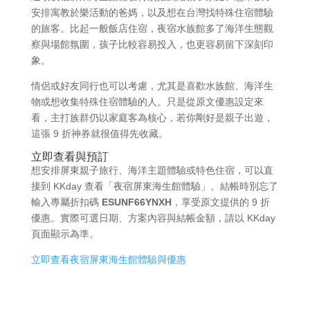
安排寓教於樂活動的爸媽，以及想在台灣找特殊住宿體驗
的旅客。比起一般飯店住宿，夜宿水族館多了海洋生態觀
察與場館氛圍，孩子比較容易投入，也更容易留下深刻印
象。
情侶或好友同行也可以考慮，尤其是喜歡水族館、海洋生
物或想收集特殊住宿體驗的人。只是從原文優惠設定來
看，主打族群仍以家庭客為核心，若你剛好是親子出遊，
這張 9 折神券就很值得先收藏。
立即查看與預訂
想安排屏東親子旅行、海洋主題體驗或特色住宿，可以直
接到 KKday 查看「夜宿屏東海生館體驗」。結帳時別忘了
輸入專屬折扣碼
ESUNF66YNXH
，享受原文提供的 9 折
優惠。實際可選日期、方案內容與結帳金額，請以 KKday
頁面顯示為準。
立即查看夜宿屏東海生館體驗與優惠