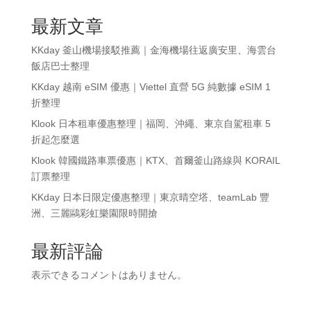
最新文章
KKday 釜山機場接駁推薦｜金海機場往返廣安里、海雲台
飯店巴士整理
KKday 越南 eSIM 優惠｜Viettel 直營 5G 純數據 eSIM 1
折整理
Klook 日本租車優惠整理｜福岡、沖繩、東京自駕租車 5
折起怎麼選
Klook 韓國鐵路車票優惠｜KTX、首爾釜山路線與 KORAIL
訂票整理
KKday 日本日限定優惠整理｜東京晴空塔、teamLab 豐
洲、三麗鷗彩虹樂園限時開搶
最新評論
表示できるコメントはありません。