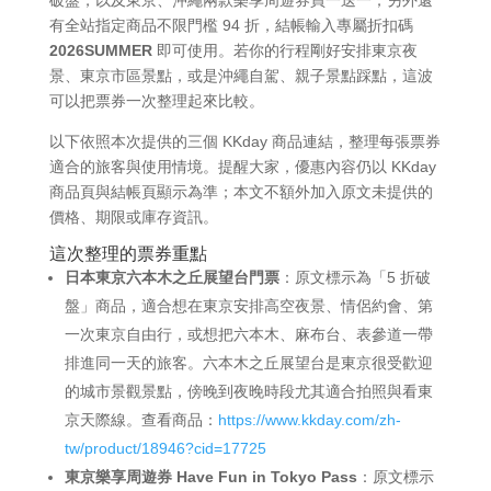
有全站指定商品不限門檻 94 折，結帳輸入專屬折扣碼
2026SUMMER
即可使用。若你的行程剛好安排東京夜
景、東京市區景點，或是沖繩自駕、親子景點踩點，這波
可以把票券一次整理起來比較。
以下依照本次提供的三個 KKday 商品連結，整理每張票券
適合的旅客與使用情境。提醒大家，優惠內容仍以 KKday
商品頁與結帳頁顯示為準；本文不額外加入原文未提供的
價格、期限或庫存資訊。
這次整理的票券重點
日本東京六本木之丘展望台門票
：原文標示為「5 折破
盤」商品，適合想在東京安排高空夜景、情侶約會、第
一次東京自由行，或想把六本木、麻布台、表參道一帶
排進同一天的旅客。六本木之丘展望台是東京很受歡迎
的城市景觀景點，傍晚到夜晚時段尤其適合拍照與看東
京天際線。查看商品：
https://www.kkday.com/zh-
tw/product/18946?cid=17725
東京樂享周遊券 Have Fun in Tokyo Pass
：原文標示