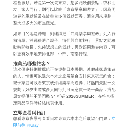
程會很順。若是第一次去東京、想多跑幾個景點，或和朋
友、家人同行，則可以比較「東京樂享周遊券」，因為周
遊券的重點通常在於整合多個景點票券，適合用來規劃一
整天或多天的市區觀光。
如果目的地是沖繩，則建議把「沖繩樂享周遊券」列入行
前清單。沖繩很適合親子、情侶與自駕旅行，景點之間移
動時間較長，先確認想去的景點，再對照周遊券內容，可
以更有效率地安排北部、中部、南部行程。
推薦給哪些旅客？
這次優惠特別推薦給正在規劃日本暑期、連假或家庭旅遊
的人。情侶可以選六本木之丘展望台安排東京夜景約會；
親子家庭可以看東京或沖繩樂享周遊券，將熱門景點一次
規劃；好友出遊或多人同行則可留意買一送一商品，搭配
原文提供的不限門檻 94 折碼
2026SUMMER
，在符合指
定商品條件時於結帳頁使用。
立即查看與預訂
想看東京夜景可查看日本東京六本木之丘展望台門票：
立
即前往 KKday