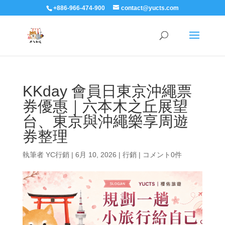
+886-966-474-900
contact@yucts.com
KKday 會員日東京沖繩票
券優惠｜六本木之丘展望
台、東京與沖繩樂享周遊
券整理
執筆者
YC行銷
|
6月 10, 2026
|
行銷
|
コメント0件