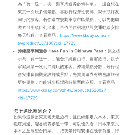
為「買一送一」與「樂享周遊券必備神單」，適合想在
東京一次玩多個景點、喜歡行程彈性安排、親子或好友
同行的旅客。若你還在規劃東京市區景點，可以先把周
遊券可用項目列出來，再依照住宿地點與交通動線安排
每天行程。查看商品：
https://www.kkday.com/zh-
tw/product/137180?cid=17725
沖繩樂享周遊券 Have Fun in Okinawa Pass
：原文標
示為「買一送一」，適合沖繩自由行、自駕旅行、親子
家庭與第一次到沖繩玩的旅客。沖繩景點分散，若行程
會安排多個觀光設施或景點，先買周遊券有機會讓旅程
更好規劃，也能減少現場臨時購票的麻煩。查看商品：
https://www.kkday.com/zh-tw/product/152882?
cid=17725
怎麼選比較適合？
如果你這趟是東京短天數旅行，且已經鎖定六本木、東京
鐵塔周邊、澀谷或表參道一帶，可以優先看「日本東京六
本木之丘展望台門票」，把夜景行程安排在晚餐前後，行