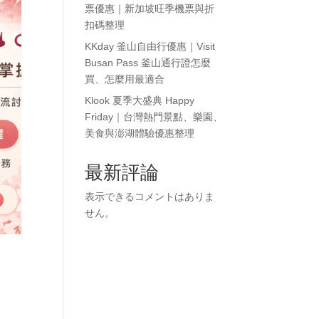
票優惠｜新加坡旺季機票與折
扣碼整理
KKday 釜山自由行優惠｜Visit
Busan Pass 釜山通行證怎麼
買、怎麼用最適合
Klook 夏季大盛典 Happy
Friday｜台灣熱門景點、樂園、
美食與澎湖體驗優惠整理
最新評論
表示できるコメントはありま
せん。