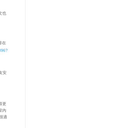
文也
排在
2396?
友安
得更
室內
就很適