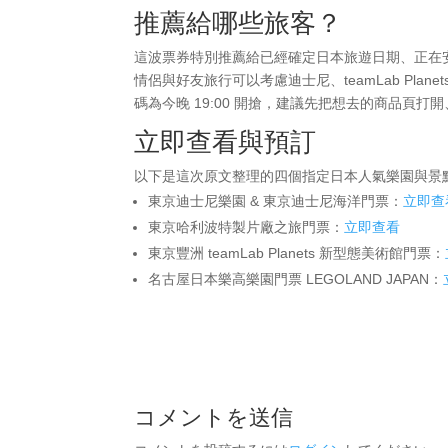
推薦給哪些旅客？
這波票券特別推薦給已經確定日本旅遊日期、正在
情侶與好友旅行可以考慮迪士尼、teamLab Pl
碼為今晚 19:00 開搶，建議先把想去的商品頁打
立即查看與預訂
以下是這次原文整理的四個指定日本人氣樂園與景
東京迪士尼樂園 & 東京迪士尼海洋門票：
立即查
東京哈利波特製片廠之旅門票：
立即查看
東京豐洲 teamLab Planets 新型態美術館門票：
名古屋日本樂高樂園門票 LEGOLAND JAPAN：
コメントを送信