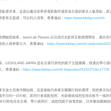
景點需求者。這是以魔法世界與電影製作場景為主題的東京人氣景點，原
得更有主題感，可以列入清單。查看連結：
https://www.kkday.com/zh-
型旅客。teamLab Planets 以沉浸式光影與互動展覽聞名，適合安
術的人很有吸引力。查看連結：
https://www.kkday.com/zh-tw/product/2
LEGOLAND JAPAN 是名古屋代表性的親子主題樂園，很適合帶小朋
人。查看連結：
https://www.kkday.com/zh-tw/product/11413?cid=17725
東京迪士尼海洋開始挑，這是最能代表東京樂園行程的選擇；想把東京玩
成半日到一日行程。若同行者喜歡拍照、光影藝術或想安排比較不一樣的
好的補充。至於行程包含名古屋、帶小孩同行，或想找親子放電景點，日本樂高樂園