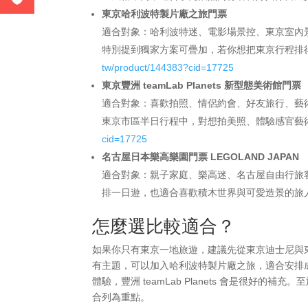
東京哈利波特製片廠之旅門票
適合對象：哈利波特迷、電影場景控、東京室內
特別提到獨家方案可疊加，若你想把東京行程排
tw/product/144383?cid=17725
東京豐洲 teamLab Planets 新型態美術館門票
適合對象：喜歡拍照、情侶約會、好友旅行、藝術體驗
東京市區半日行程中，對想拍美照、體驗感官藝
cid=17725
名古屋日本樂高樂園門票 LEGOLAND JAPAN
適合對象：親子家庭、樂高迷、名古屋自由行旅客。
排一日遊，也適合喜歡積木世界與可愛造景的旅
怎麼選比較適合？
如果你只有東京一地旅遊，建議先從東京迪士尼與
有主題，可以加入哈利波特製片廠之旅，適合安排
體驗，豐洲 teamLab Planets 會是很
合列為重點。