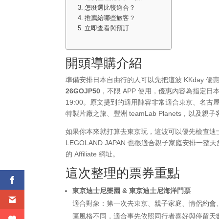
怎麼選比較適合？
推薦給哪些旅客？
立即查看與預訂
開頭導購介紹
準備安排日本自由行的人可以先把這波 KKday
26GOJP50
，不限 APP 使用，優惠內容為指定日本
19:00。原文提到的適用陣容非常適合東京、名
特製片廠之旅、豐洲 teamLab Planets
如果你本來就打算去東京玩，這波可以優先檢查迪士尼
LEGOLAND JAPAN 也很適合親子家庭安
的 Affiliate 網址。
這次整理的票券重點
東京迪士尼樂園 & 東京迪士尼海洋門票
適合對象：第一次去東京、親子家庭、情侶約會
區風格不同，適合事先依照同行者喜好與停留天