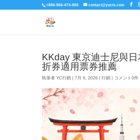
+886-966-474-900
contact@yucts.com
KKday 東京迪士尼與日
折券適用票券推薦
執筆者
YC行銷
|
7月 6, 2026
|
行銷
|
コメント0件