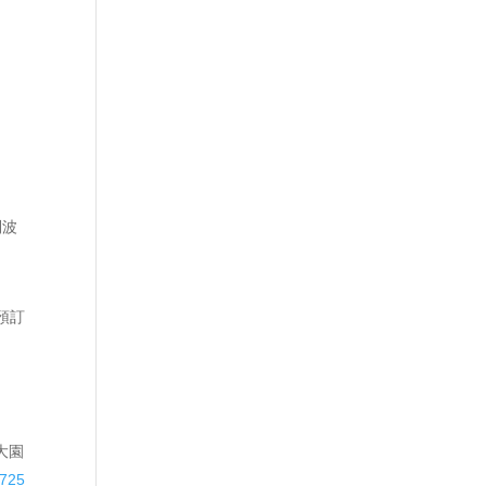
利波
預訂
大園
7725