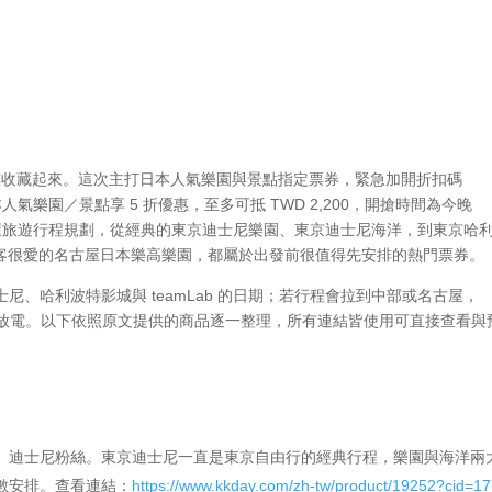
 優惠收藏起來。這次主打日本人氣樂園與景點指定票券，緊急加開折扣碼
人氣樂園／景點享 5 折優惠，至多可抵 TWD 2,200，開搶時間為今晚
古屋旅遊行程規劃，從經典的東京迪士尼樂園、東京迪士尼海洋，到東京哈
，以及親子客很愛的名古屋日本樂高樂園，都屬於出發前很值得先安排的熱門票券。
、哈利波特影城與 teamLab 的日期；若行程會拉到中部或名古屋，
排一整天放電。以下依照原文提供的商品逐一整理，所有連結皆使用可直接查看與
、迪士尼粉絲。東京迪士尼一直是東京自由行的經典行程，樂園與海洋兩
數安排。查看連結：
https://www.kkday.com/zh-tw/product/19252?cid=1