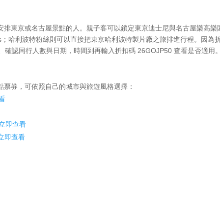
安排東京或名古屋景點的人。親子客可以鎖定東京迪士尼與名古屋樂高樂
anets；哈利波特粉絲則可以直接把東京哈利波特製片廠之旅排進行程。因為
開、確認同行人數與日期，時間到再輸入折扣碼 26GOJP50 查看是否適用
點票券，可依照自己的城市與旅遊風格選擇：
看
立即查看
立即查看