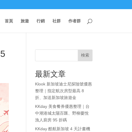
首頁
旅遊
行銷
社群
作者群
5
検索
最新文章
Klook 新加坡迪士尼探險號優惠
整理｜指定航次房型最高 8
折、加送新加坡旅遊金
KKday 美食餐券優惠整理｜台
中潮港城太陽百匯、野柳薆悅
漁人廚房 95 折碼
KKday 酷航新加坡 4 天計畫機