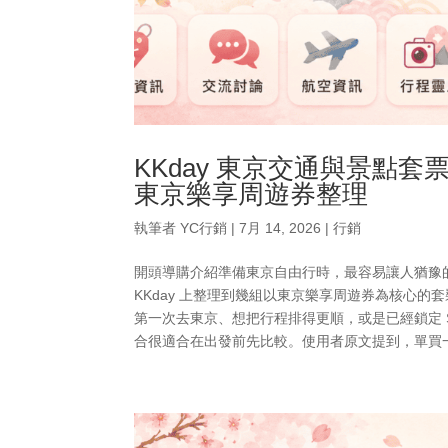
KKday 東京交通與景點套票推
東京樂享周遊券整理
執筆者
YC行銷
|
7月 14, 2026
|
行銷
開頭導購介紹準備東京自由行時，最容易讓人猶豫
KKday 上整理到幾組以東京樂享周遊券為核心
第一次去東京、想把行程排得更順，或是已經鎖定 Skyli
合很適合在出發前先比較。使用者原文提到，單買一張東京