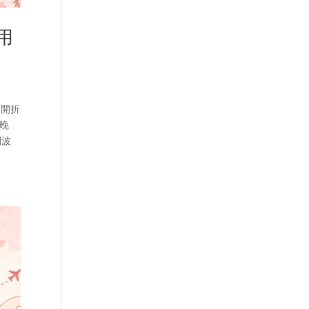
用
加開折
今晚
利波