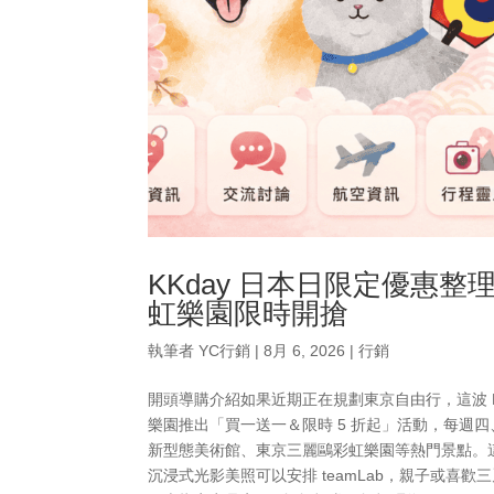
KKday 日本日限定優惠整
虹樂園限時開搶
執筆者
YC行銷
|
8月 6, 2026
|
行銷
開頭導購介紹如果近期正在規劃東京自由行，這波 
樂園推出「買一送一＆限時 5 折起」活動，每週四、五上午
新型態美術館、東京三麗鷗彩虹樂園等熱門景點。
沉浸式光影美照可以安排 teamLab，親子或