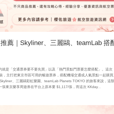
薦｜Skyliner、三麗鷗、teamLab 搭
的就是「交通票券要不要先買」以及「熱門景點門票要怎麼搭配」。這次
的套裝，主打把東京市區可用的暢遊票券，搭配機場交通或人氣景點一起購買
ner、三麗鷗彩虹樂園、teamLab Planets TOKYO 的旅客來說，這
樂享周遊券在平台上原本要 $1,117/張，而這次 KKday...