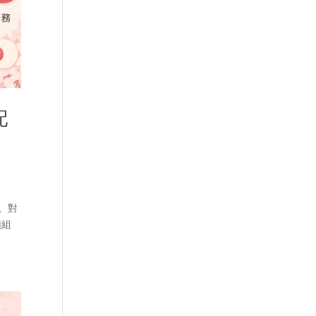
配
。對
類組