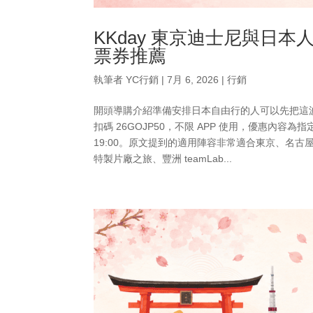
KKday 東京迪士尼與日本人
票券推薦
執筆者
YC行銷
|
7月 6, 2026
|
行銷
開頭導購介紹準備安排日本自由行的人可以先把這波
扣碼 26GOJP50，不限 APP 使用，優惠內容為
19:00。原文提到的適用陣容非常適合東京、名
特製片廠之旅、豐洲 teamLab...