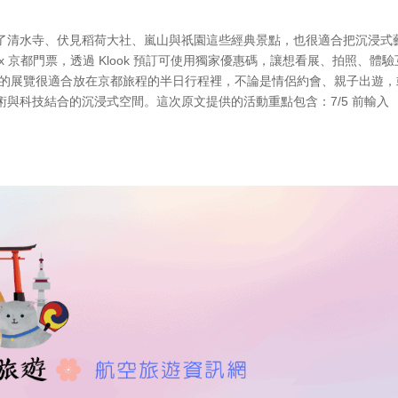
了清水寺、伏見稻荷大社、嵐山與祇園這些經典景點，也很適合把沉浸式
ortex 京都門票，透過 Klook 預訂可使用獨家優惠碼，讓想看展、拍照、體
 類型的展覽很適合放在京都旅程的半日行程裡，不論是情侶約會、親子出遊
與科技結合的沉浸式空間。這次原文提供的活動重點包含：7/5 前輸入