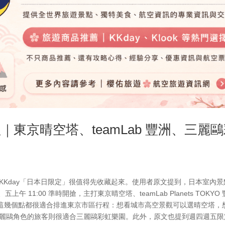
理｜東京晴空塔、teamLab 豐洲、三麗
KKday「日本日限定」很值得先收藏起來。使用者原文提到，日本室內景
 11:00 準時開搶，主打東京晴空塔、teamLab Planets TOKYO
這幾個點都很適合排進東京市區行程：想看城市高空景觀可以選晴空塔，
喜歡三麗鷗角色的旅客則很適合三麗鷗彩虹樂園。此外，原文也提到週四週五