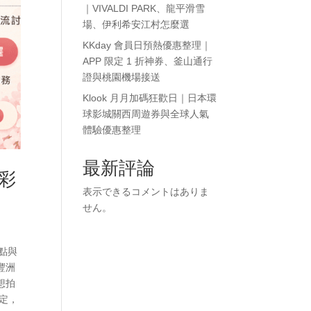
｜VIVALDI PARK、龍平滑雪
場、伊利希安江村怎麼選
KKday 會員日預熱優惠整理｜
APP 限定 1 折神券、釜山通行
證與桃園機場接送
Klook 月月加碼狂歡日｜日本環
球影城關西周遊券與全球人氣
體驗優惠整理
最新評論
鷗彩
表示できるコメントはありま
せん。
點與
 豐洲
想拍
限定，