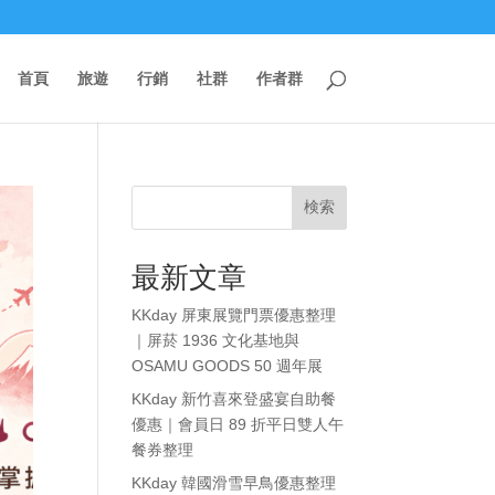
首頁
旅遊
行銷
社群
作者群
検索
最新文章
KKday 屏東展覽門票優惠整理
｜屏菸 1936 文化基地與
OSAMU GOODS 50 週年展
KKday 新竹喜來登盛宴自助餐
優惠｜會員日 89 折平日雙人午
餐券整理
KKday 韓國滑雪早鳥優惠整理