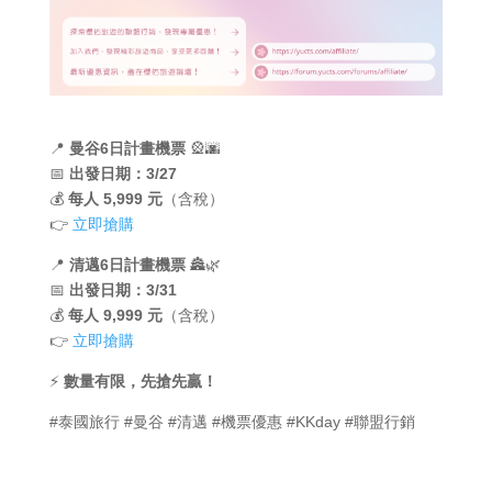
📍
曼谷6日計畫機票
🎡🌆
📅
出發日期：3/27
💰
每人 5,999 元
（含稅）
👉
立即搶購
📍
清邁6日計畫機票
🏯🌿
📅
出發日期：3/31
💰
每人 9,999 元
（含稅）
👉
立即搶購
⚡
數量有限，先搶先贏！
#泰國旅行 #曼谷 #清邁 #機票優惠 #KKday #聯盟行銷