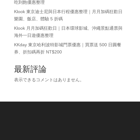
吃到飽優惠整理
Klook 東京迪士尼與日本行程優惠整理｜月月加碼狂歡日
樂園、飯店、體驗 5 折碼
Klook 月月加碼狂歡日｜日本環球影城、沖繩景點通票與
海外一日遊優惠整理
KKday 東京哈利波特影城門票優惠｜買票送 500 日圓餐
券、折扣碼再折 NT$200
最新評論
表示できるコメントはありません。