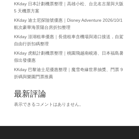
KKday 日本計劃機票整理｜高雄小松、台北名古屋與大阪
5 天機票方案
KKday 迪士尼探險號優惠｜Disney Adventure 2026/10/1
航次豪華海景陽台房折扣整理
KKday 澎湖租車優惠｜長億租車含機場與港口接送，自駕
自由行折扣碼整理
KKday 虎航計劃機票整理｜桃園飛越南峴港、日本福島暑
假出發優惠
KKday 巴黎迪士尼優惠整理｜魔雪奇緣世界抽獎、門票 9
折碼與樂園門票推薦
最新評論
表示できるコメントはありません。