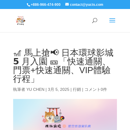
+886-966-474-900
contact@yucts.com
🎢 馬上搶📢 日本環球影城
𝟱 月入園 🎫「快速通關、
門票+快速通關、VIP體驗
行程」
執筆者
YU CHEN
|
3月 5, 2025
|
行銷
|
コメント0件