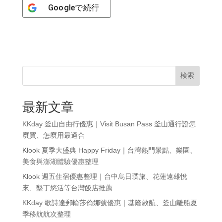
Google
で続行
検索
最新文章
KKday 釜山自由行優惠｜Visit Busan Pass 釜山通行證怎
麼買、怎麼用最適合
Klook 夏季大盛典 Happy Friday｜台灣熱門景點、樂園、
美食與澎湖體驗優惠整理
Klook 週五住宿優惠整理｜台中烏日璞旅、花蓮遠雄悅
來、墾丁悠活等台灣飯店推薦
KKday 歌詩達郵輪莎倫娜號優惠｜基隆啟航、釜山離船夏
季移航航次整理