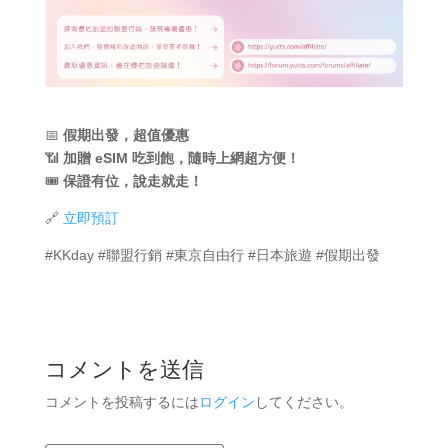
📅
假期出發，超值優惠
📶
加贈 eSIM 吃到飽，隨時上網超方便！
🎟
保證有位，說走就走！
🔗
立即預訂
#KKday #聯盟行銷 #東京自由行 #日本旅遊 #假期出發
コメントを送信
コメントを投稿するには
ログイン
してください。