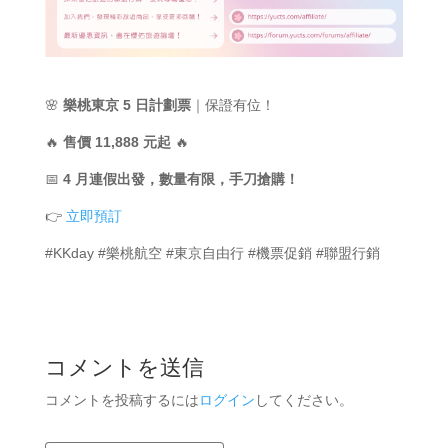
🌸
樂桃東京 5 日計劃票
｜保證有位！
🔥
售價 11,888 元起
🔥
📅
4 月連假出發，數量有限，手刀搶購！
👉
立即預訂
#KKday #樂桃航空 #東京自由行 #機票促銷 #聯盟行銷
コメントを送信
コメントを投稿するには
ログイン
してください。