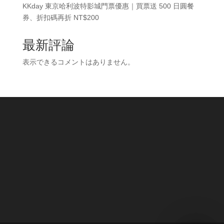
KKday 東京哈利波特影城門票優惠｜買票送 500 日圓餐
券、折扣碼再折 NT$200
最新評論
表示できるコメントはありません。