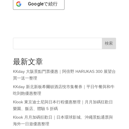
Google
で続行
検索
最新文章
KKday 大阪景點門票優惠｜阿倍野 HARUKAS 300 展望台
買一送一整理
KKday 新北新板希爾頓酒店悅市集餐券｜平日午餐與和牛
吃到飽優惠整理
Klook 東京迪士尼與日本行程優惠整理｜月月加碼狂歡日
樂園、飯店、體驗 5 折碼
Klook 月月加碼狂歡日｜日本環球影城、沖繩景點通票與
海外一日遊優惠整理