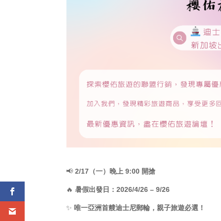
📢
2/17（一）晚上 9:00 開搶
🔥
暑假出發日：2026/4/26 – 9/26
✨
唯一亞洲首艘迪士尼郵輪，親子旅遊必選！