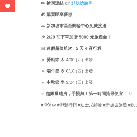
🎟
搶購連結
👉
點我搶艙房
🎁
購買即享優惠
🚗
新加坡市區至郵輪中心免費接送
🎉
2/28 前下單加贈 5000 元旅遊金！
📅
連假超值航次 | 5 天 4 夜行程
🔹
勞動節
🌟 4/30 (四) 出發
🔹
端午節
🌟 6/18 (四) 出發
🔹
中秋節
🌟 9/24 (四) 出發
✨
超限量艙房，手慢無！第一時間搶最便宜！
✨
#KKday #聯盟行銷 #迪士尼郵輪 #新加坡旅遊 #