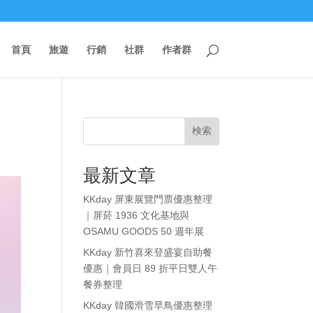
首頁
旅遊
行銷
社群
作者群
検索
最新文章
KKday 屏東展覽門票優惠整理
｜屏菸 1936 文化基地與
OSAMU GOODS 50 週年展
KKday 新竹喜來登盛宴自助餐
優惠｜會員日 89 折平日雙人午
餐券整理
KKday 韓國滑雪早鳥優惠整理