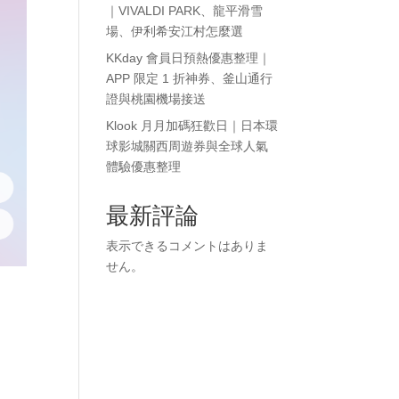
｜VIVALDI PARK、龍平滑雪
場、伊利希安江村怎麼選
KKday 會員日預熱優惠整理｜
APP 限定 1 折神券、釜山通行
證與桃園機場接送
Klook 月月加碼狂歡日｜日本環
球影城關西周遊券與全球人氣
體驗優惠整理
最新評論
表示できるコメントはありま
せん。