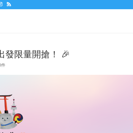
坡出發限量開搶！ 🎉
0件