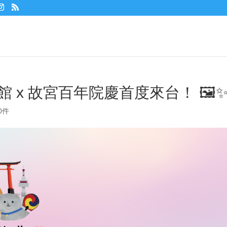
 x 故宮百年院慶首度來台！ 🖼️
0件