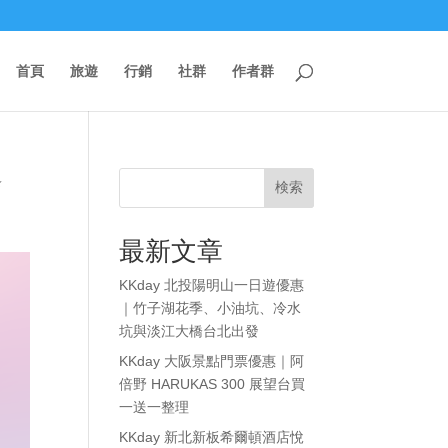
首頁
旅遊
行銷
社群
作者群
✨
検索
最新文章
KKday 北投陽明山一日遊優惠
｜竹子湖花季、小油坑、冷水
坑與淡江大橋台北出發
KKday 大阪景點門票優惠｜阿
倍野 HARUKAS 300 展望台買
一送一整理
KKday 新北新板希爾頓酒店悅