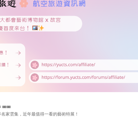
券
🎟️🎟️
等名家雲集，近年最值得一看的藝術特展！