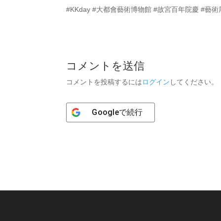
#KKday #大都會藝術博物館 #故宮百年院慶 #藝
コメントを送信
コメントを投稿するには
ログイン
してください。
Google
で続行