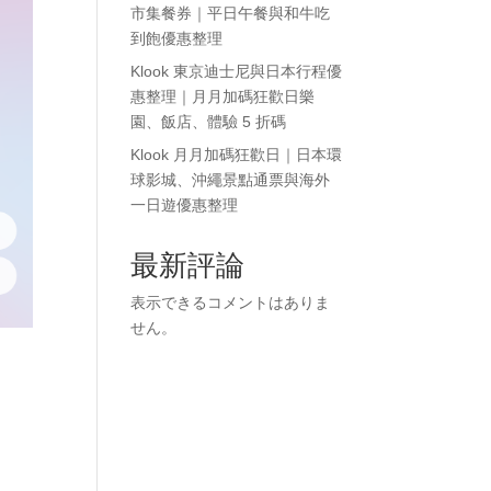
市集餐券｜平日午餐與和牛吃
到飽優惠整理
Klook 東京迪士尼與日本行程優
惠整理｜月月加碼狂歡日樂
園、飯店、體驗 5 折碼
Klook 月月加碼狂歡日｜日本環
球影城、沖繩景點通票與海外
一日遊優惠整理
最新評論
表示できるコメントはありま
せん。