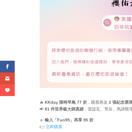
🔥
KKday 限時早鳥 77 折
，購票再送
2 張紀念票
📢
81 件世界級大師真跡
：雷諾瓦、梵谷、馬諦斯
🔹
輸入「Fun95」再享 95 折
👉
立即購票