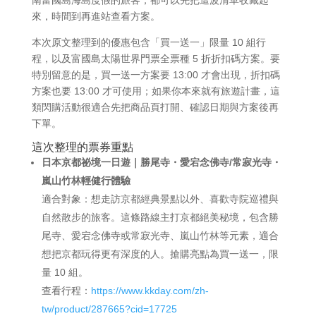
來，時間到再進站查看方案。
本次原文整理到的優惠包含「買一送一」限量 10 組行
程，以及富國島太陽世界門票全票種 5 折折扣碼方案。要
特別留意的是，買一送一方案要 13:00 才會出現，折扣碼
方案也要 13:00 才可使用；如果你本來就有旅遊計畫，這
類閃購活動很適合先把商品頁打開、確認日期與方案後再
下單。
這次整理的票券重點
日本京都祕境一日遊｜勝尾寺・愛宕念佛寺/常寂光寺・
嵐山竹林輕健行體驗
適合對象：想走訪京都經典景點以外、喜歡寺院巡禮與
自然散步的旅客。這條路線主打京都絕美秘境，包含勝
尾寺、愛宕念佛寺或常寂光寺、嵐山竹林等元素，適合
想把京都玩得更有深度的人。搶購亮點為買一送一，限
量 10 組。
查看行程：
https://www.kkday.com/zh-
tw/product/287665?cid=17725