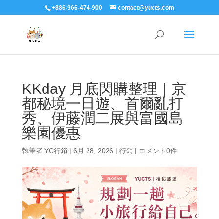
+886-966-474-900
contact@yucts.com
KKday 月底閃購整理｜京
都秘境一日遊、首爾亂打
秀、伊藤潤二展與富國島
樂園優惠
執筆者
YC行銷
|
6月 28, 2026
|
行銷
|
コメント0件