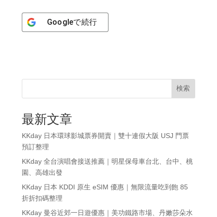
Google
で続行
検索
最新文章
KKday 日本環球影城票券開賣｜雙十連假大阪 USJ 門票
預訂整理
KKday 全台演唱會接送推薦｜明星保母車台北、台中、桃
園、高雄出發
KKday 日本 KDDI 原生 eSIM 優惠｜無限流量吃到飽 85
折折扣碼整理
KKday 曼谷近郊一日遊優惠｜美功鐵路市場、丹嫩莎朵水