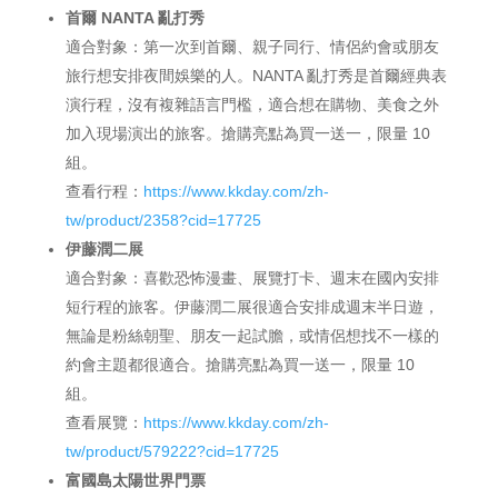
首爾 NANTA 亂打秀
適合對象：第一次到首爾、親子同行、情侶約會或朋友
旅行想安排夜間娛樂的人。NANTA 亂打秀是首爾經典表
演行程，沒有複雜語言門檻，適合想在購物、美食之外
加入現場演出的旅客。搶購亮點為買一送一，限量 10
組。
查看行程：
https://www.kkday.com/zh-
tw/product/2358?cid=17725
伊藤潤二展
適合對象：喜歡恐怖漫畫、展覽打卡、週末在國內安排
短行程的旅客。伊藤潤二展很適合安排成週末半日遊，
無論是粉絲朝聖、朋友一起試膽，或情侶想找不一樣的
約會主題都很適合。搶購亮點為買一送一，限量 10
組。
查看展覽：
https://www.kkday.com/zh-
tw/product/579222?cid=17725
富國島太陽世界門票