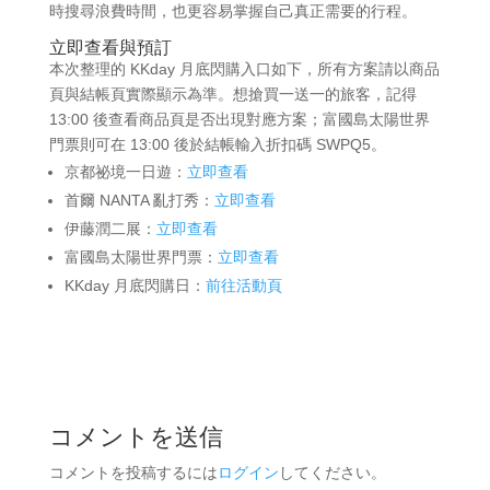
時搜尋浪費時間，也更容易掌握自己真正需要的行程。
立即查看與預訂
本次整理的 KKday 月底閃購入口如下，所有方案請以商品
頁與結帳頁實際顯示為準。想搶買一送一的旅客，記得
13:00 後查看商品頁是否出現對應方案；富國島太陽世界
門票則可在 13:00 後於結帳輸入折扣碼 SWPQ5。
京都祕境一日遊：
立即查看
首爾 NANTA 亂打秀：
立即查看
伊藤潤二展：
立即查看
富國島太陽世界門票：
立即查看
KKday 月底閃購日：
前往活動頁
コメントを送信
コメントを投稿するには
ログイン
してください。