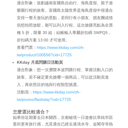
適合對象：規劃越南富國島自由行、海島度假、親子遊
樂園行程的旅客。富國島太陽世界是海島度假中很適合
安排一整天遊玩的景點，若同行有小朋友、朋友團或情
侶想拍照放鬆，都可以列入行程。這次搶購亮點為全票
種 5 折，限量 30 組；結帳輸入專屬折扣碼 SWPQ5，
折扣碼方案 13:00 才可使用。
查看門票：
https://www.kkday.com/zh-
tw/product/100556?cid=17725
KKday 月底閃購日活動頁
適合對象：想一次瀏覽本波閃購行程、掌握活動入口的
旅客。若不確定要先搶哪一個商品，可以從活動頁進
入，再依照目的地與行程類型挑選。
活動頁：
https://www.kkday.com/zh-
tw/promo/flashday?cid=17725
怎麼選比較適合？
如果你近期要去日本關西，京都秘境一日遊會比單純市區
逛街更有旅行感，尤其適合已經去過清水寺、金閣寺等熱