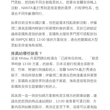
門景點，想找較不同京都風景的人。想要在首爾安排晚上
活動，NANTA 亂打秀則是很直覺的選擇，行程彈性高，也
適合不同年齡層同行。
如果目前沒有出國計畫，但想趁週末找點新鮮活動，伊藤
潤二展就是國內輕旅行與展覽約會的選項。至於已經鎖定
越南富國島度假的旅客，富國島太陽世界門票可搭配折扣
碼 SWPQ5 關注 13:00 後的方案狀況，適合把樂園或大型
景點安排進海島假期。
推薦給哪些旅客？
這波 KKday 月底閃購比較適合「已經有目的地」、「願意
準時搶 13:00 方案」的旅客。日本京都行程適合喜歡寺
院、竹林、輕健行與攝影的人；首爾 NANTA 亂打秀適合
親子、情侶與朋友團；伊藤潤二展適合恐怖漫畫迷與展覽
控；富國島太陽世界則適合親子家庭、海島度假客與想在
富國島安排主題樂園行程的人。
因為買一送一與折扣碼方案都有原文標示的限量組數，建
議先把想買的商品連結開好，13:00 後查看可選日期、方
案內容與結帳頁顯示，再決定是否下單。這樣可以避免臨