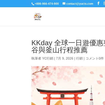
+886-966-474-900
contact@yucts.com
KKday 全球一日遊
谷與釜山行程推薦
執筆者
YC行銷
|
7月 9, 2026
|
行銷
|
コメント0件