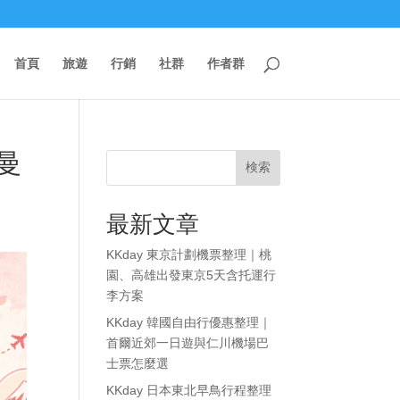
首頁
旅遊
行銷
社群
作者群
曼
検索
最新文章
KKday 東京計劃機票整理｜桃
園、高雄出發東京5天含托運行
李方案
KKday 韓國自由行優惠整理｜
首爾近郊一日遊與仁川機場巴
士票怎麼選
KKday 日本東北早鳥行程整理