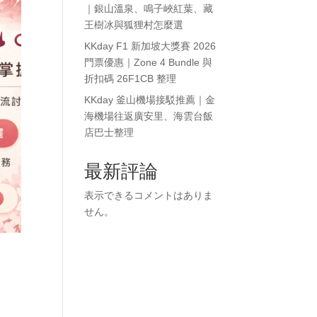
｜銀山溫泉、鳴子峽紅葉、藏
王樹冰與狐狸村怎麼選
KKday F1 新加坡大獎賽 2026
門票優惠｜Zone 4 Bundle 與
折扣碼 26F1CB 整理
KKday 釜山機場接駁推薦｜金
海機場往返廣安里、海雲台飯
店巴士整理
最新評論
表示できるコメントはありま
せん。