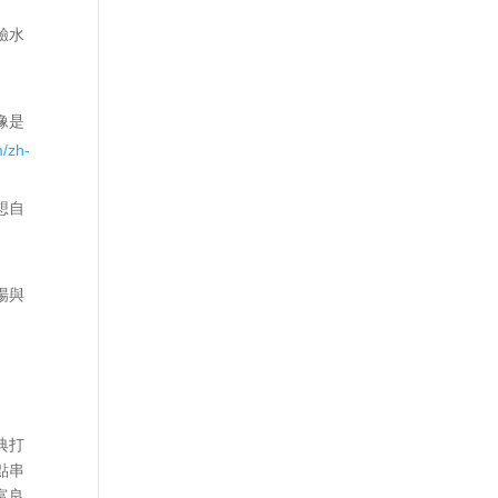
驗水
像是
m/zh-
想自
場與
典打
點串
富良