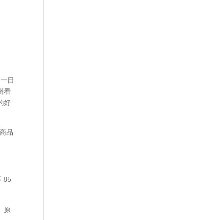
、一日
州看
的好
看商品
85
。原