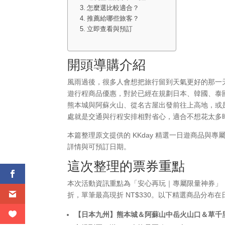
怎麼選比較適合？
推薦給哪些旅客？
立即查看與預訂
開頭導購介紹
風雨過後，很多人會想把旅行留到天氣更好的那一天
遊行程商品優惠，對於已經在規劃日本、韓國、泰
熊本城與阿蘇火山、從名古屋出發前往上高地，或
處就是交通與行程安排相對省心，適合不想花太多
本篇整理原文提供的 KKday 精選一日遊商品與專屬
詳情與可預訂日期。
這次整理的票券重點
本次活動資訊重點為「安心再玩｜專屬限量神券」
折，單筆最高現折 NT$330。以下精選商品分
【日本九州】熊本城＆阿蘇山中岳火山口＆草千