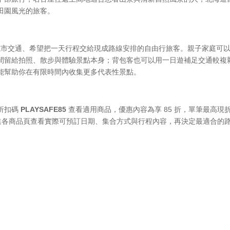
田園風光的旅客。
究跨城市交通、希望把一天行程交給現成路線安排的自由行旅客。親子家庭可
間留給拍照、散步與體驗景點本身；背包客也可以用一日遊補足交通較複
能幫助你在有限時間內收集更多代表性景點。
折扣碼
PLAYSAFE85
查看適用商品，優惠內容為享 85 折，單筆最高現
點進各商品頁查看實際可預訂日期、集合方式與行程內容，再決定最適合的