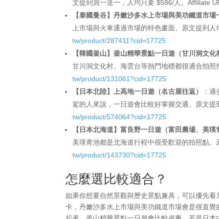
文提到買一送一，人均只要 $586/人。Affiliate U
【泰國曼谷】丹嫩沙多水上市場與美功鐵道市場
上市場與火車通過市場的特色畫面。原文提到人均只要 $4
tw/product/287411?cid=17725
【韓國釜山】釜山精華景點一日遊（甘川洞文化
甘川洞文化村、海雲台等熱門地標都很適合拍照打卡。原文
tw/product/131061?cid=17725
【日本北陸】上高地一日遊（名古屋往返）
：適
駕的人來說，一日遊會比較好掌握交通。原文提到人均只要 
tw/product/574064?cid=17725
【日本北海道】富良野一日遊（富田農場、美瑛
美瑛青池都是北海道行程中很受歡迎的拍照點。原文提到人
tw/product/143730?cid=17725
怎麼選比較適合？
如果你想要自然景觀與歷史景點兼具，可以優先看
卡，丹嫩沙多水上市場與美功鐵道市場會是很直覺
起來，釜山精華景點一日遊會比較省事。若是日本