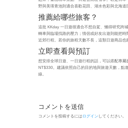
野與美瑛青池則適合喜歡花田、湖水色彩與北海道
推薦給哪些旅客？
這批 KKday 一日遊很適合不想自駕、懶得研
轉車與臨場找路的壓力；情侶或好友出遊則能把時
近郊行程。若你的旅程天數不長，這類日遊商品也
立即查看與預訂
想安排全球日遊、一日遊行程的話，可以搭配專屬
NT$330。建議依照自己的目的地與旅遊天數，
線。
コメントを送信
コメントを投稿するには
ログイン
してください。