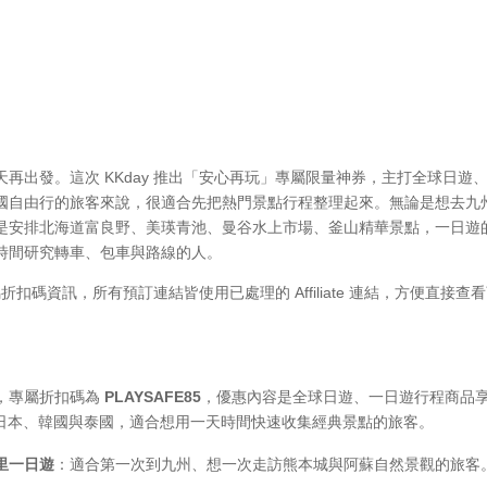
再出發。這次 KKday 推出「安心再玩」專屬限量神券，主打全球日遊
國自由行的旅客來說，很適合先把熱門景點行程整理起來。無論是想去九
是安排北海道富良野、美瑛青池、曼谷水上市場、釜山精華景點，一日遊
時間研究轉車、包車與路線的人。
折扣碼資訊，所有預訂連結皆使用已處理的 Affiliate 連結，方便直接查
，專屬折扣碼為
PLAYSAFE85
，優惠內容是全球日遊、一日遊行程商品享 
布在日本、韓國與泰國，適合想用一天時間快速收集經典景點的旅客。
里一日遊
：適合第一次到九州、想一次走訪熊本城與阿蘇自然景觀的旅客