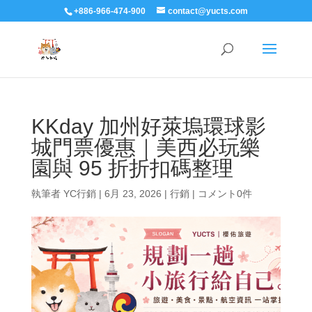
+886-966-474-900
contact@yucts.com
KKday 加州好萊塢環球影
城門票優惠｜美西必玩樂
園與 95 折折扣碼整理
執筆者
YC行銷
|
6月 23, 2026
|
行銷
|
コメント0件