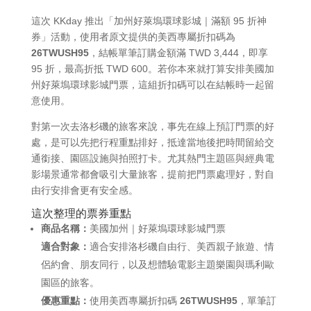
這次 KKday 推出「加州好萊塢環球影城｜滿額 95 折神
券」活動，使用者原文提供的美西專屬折扣碼為
26TWUSH95
，結帳單筆訂購金額滿 TWD 3,444，即享
95 折，最高折抵 TWD 600。若你本來就打算安排美國加
州好萊塢環球影城門票，這組折扣碼可以在結帳時一起留
意使用。
對第一次去洛杉磯的旅客來說，事先在線上預訂門票的好
處，是可以先把行程重點排好，抵達當地後把時間留給交
通銜接、園區設施與拍照打卡。尤其熱門主題區與經典電
影場景通常都會吸引大量旅客，提前把門票處理好，對自
由行安排會更有安全感。
這次整理的票券重點
商品名稱：
美國加州｜好萊塢環球影城門票
適合對象：
適合安排洛杉磯自由行、美西親子旅遊、情
侶約會、朋友同行，以及想體驗電影主題樂園與瑪利歐
園區的旅客。
優惠重點：
使用美西專屬折扣碼
26TWUSH95
，單筆訂