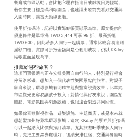
餐廳或市區活動，會比把它壓在抵達日或離境日更輕鬆。
若你主要目標是瑪利歐園區，也建議出發前先看好交通與
入園時間，讓當天動線更順。
使用折扣碼時，記得以實際結帳頁顯示為準。原文提供的
優惠條件是單筆滿 TWD 3,444 可享 95 折、最高折抵
TWD 600，因此若多人同行一起購票，通常比較容易達到
滿額門檻。實際可折抵金額與是否套用成功，仍以 KKday
結帳畫面呈現為準。
推薦給哪些旅客？
這項門票很適合正在安排美西自由行的人，特別是行程會
停留洛杉磯、想加入一個代表性樂園景點的旅客。對親子
家庭來說，環球影城有明確主題與豐富視覺效果，比單純
市區觀光更容易讓孩子投入；對情侶與好友來說，園區拍
照點、電影氛圍與刺激設施，也很適合製造共同回憶。
如果你喜歡影視作品、遊樂設施、主題商店，或是本來就
想朝聖加州好萊塢環球影城，這次 KKday 的票券與折扣碼
可以一起納入比價與預訂清單。尤其旅遊旺季或多人同行
時，先把主要票券處理好，後續安排住宿、交通與餐廳時