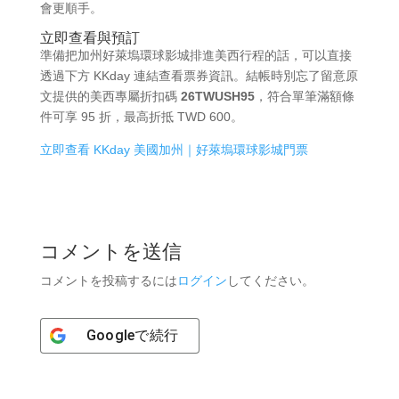
會更順手。
立即查看與預訂
準備把加州好萊塢環球影城排進美西行程的話，可以直接
透過下方 KKday 連結查看票券資訊。結帳時別忘了留意原
文提供的美西專屬折扣碼
26TWUSH95
，符合單筆滿額條
件可享 95 折，最高折抵 TWD 600。
立即查看 KKday 美國加州｜好萊塢環球影城門票
コメントを送信
コメントを投稿するには
ログイン
してください。
Google
で続行