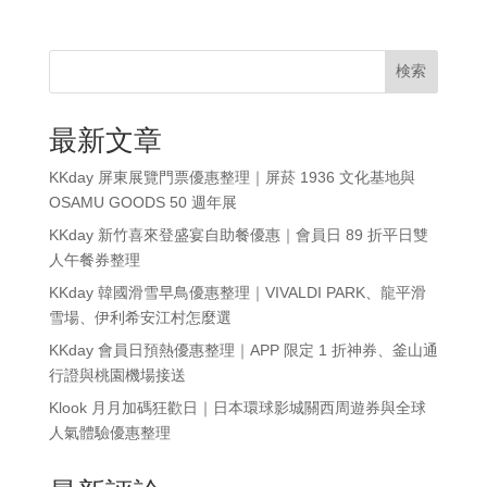
検索
最新文章
KKday 屏東展覽門票優惠整理｜屏菸 1936 文化基地與
OSAMU GOODS 50 週年展
KKday 新竹喜來登盛宴自助餐優惠｜會員日 89 折平日雙
人午餐券整理
KKday 韓國滑雪早鳥優惠整理｜VIVALDI PARK、龍平滑
雪場、伊利希安江村怎麼選
KKday 會員日預熱優惠整理｜APP 限定 1 折神券、釜山通
行證與桃園機場接送
Klook 月月加碼狂歡日｜日本環球影城關西周遊券與全球
人氣體驗優惠整理