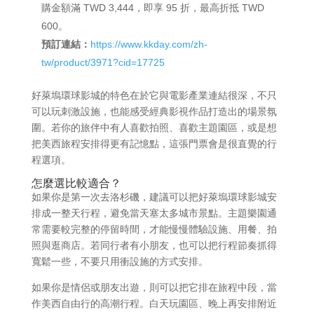
購金額滿 TWD 3,444，即享 95 折，最高折抵 TWD
600。
預訂連結：
https://www.kkday.com/zh-
tw/product/3971?cid=17725
好萊塢環球影城的特色在於它與電影產業連結很深，不只
可以玩刺激設施，也能感受經典影視作品打造出的場景氛
圍。若你的旅伴中有人喜歡拍照、喜歡主題園區，或是想
把美西旅程安排得更有記憶點，這張門票會是很直覺的行
程選項。
怎麼選比較適合？
如果你是第一次去洛杉磯，建議可以把好萊塢環球影城安
排成一整天行程，避免當天塞太多城市景點。主題樂園通
常需要較完整的停留時間，才能慢慢體驗設施、用餐、拍
照與逛商店。若同行者有小朋友，也可以把行程節奏抓得
寬鬆一些，不要只用衝設施的方式安排。
如果你是情侶或朋友出遊，則可以把它排在旅程中段，當
作美西自由行的高潮行程。白天玩園區、晚上再安排附近