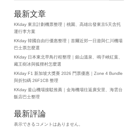
最新文章
KKday 東京計劃機票整理｜桃園、高雄出發東京5天含托
運行李方案
KKday 韓國自由行優惠整理｜首爾近郊一日遊與仁川機場
巴士票怎麼選
KKday 日本東北早鳥行程整理｜銀山溫泉、鳴子峽紅葉、
藏王樹冰與狐狸村怎麼選
KKday F1 新加坡大獎賽 2026 門票優惠｜Zone 4 Bundle
與折扣碼 26F1CB 整理
KKday 釜山機場接駁推薦｜金海機場往返廣安里、海雲台
飯店巴士整理
最新評論
表示できるコメントはありません。