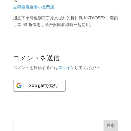
店
立即查看台南小北門店
週五下單時也別忘了原文提到的折扣碼 KKTW95EX，滿額
可享 93 折優惠，適合揪團看球時一起使用。
コメントを送信
コメントを投稿するには
ログイン
してください。
Google
で続行
検索