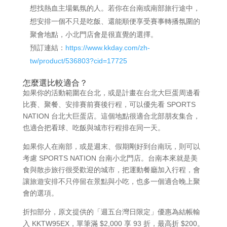
想找熱血主場氣氛的人。若你在台南或南部旅行途中，
想安排一個不只是吃飯、還能順便享受賽事轉播氛圍的
聚會地點，小北門店會是很直覺的選擇。
預訂連結：
https://www.kkday.com/zh-
tw/product/536803?cid=17725
怎麼選比較適合？
如果你的活動範圍在台北，或是計畫在台北大巨蛋周邊看
比賽、聚餐、安排賽前賽後行程，可以優先看 SPORTS
NATION 台北大巨蛋店。這個地點很適合北部朋友集合，
也適合把看球、吃飯與城市行程排在同一天。
如果你人在南部，或是週末、假期剛好到台南玩，則可以
考慮 SPORTS NATION 台南小北門店。台南本來就是美
食與散步旅行很受歡迎的城市，把運動餐廳加入行程，會
讓旅遊安排不只停留在景點與小吃，也多一個適合晚上聚
會的選項。
折扣部分，原文提供的「週五台灣日限定」優惠為結帳輸
入 KKTW95EX，單筆滿 $2,000 享 93 折，最高折 $200。