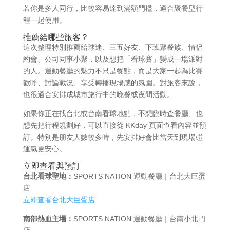
若你是多人同行，比較容易達到滿額門檻，適合聚餐型行
程一起使用。
推薦給哪些旅客？
這次整理特別推薦給球迷、三五好友、下班聚餐族、情侶
約會、公司同事小聚，以及想把「看球賽」變成一場派對
的人。運動餐廳的魅力不只是餐點，而是大家一起為比賽
歡呼、討論戰況、享受轉播現場感的氛圍。對旅客來說，
也很適合安排成城市旅行中的晚餐或夜間活動。
如果你正在找台北或台南看球地點，不想臨時查餐廳、也
想先把行程規劃好，可以直接從 KKday 頁面查看內容並預
訂。特別是朋友人數較多時，先安排好會比當天到現場碰
運氣更安心。
立即查看與預訂
台北看球聖地：
SPORTS NATION 運動餐廳｜台北大巨蛋
店
立即查看台北大巨蛋店
南部熱血主場：
SPORTS NATION 運動餐廳｜台南小北門