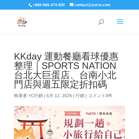
+886-966-474-900
contact@yucts.com
KKday 運動餐廳看球優惠
整理｜SPORTS NATION
台北大巨蛋店、台南小北
門店與週五限定折扣碼
執筆者
YC行銷
|
6月 12, 2026
|
行銷
|
コメント0件