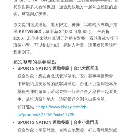
餐派對與多人看球氛圍，適合想找地方一起熱血應援的旅
客、球迷與好友團。
原文提到這波搭配「週五限定」神券，結帳輸入專屬折扣
碼
KKTW95EX
，單筆滿 $2,000 可享 93 折，最高折
$200。若你本來就打算週五約朋友聚餐、看球賽或安排下
班後小聚，可以把折扣碼一起納入考量，讓用餐與看球行
程更划算。
這次整理的票券重點
SPORTS NATION 運動餐廳｜台北大巨蛋店
適合對象：想在台北找看球聖地、安排賽事轉播聚會、
下班後約朋友聚餐的旅客與球迷。台北大巨蛋周邊本身
就很有運動氛圍，若你要找一個適合多人聚在一起看賽
事、邊吃邊聊的地方，這間很適合列入口袋名單。
預訂連結：
https://www.kkday.com/zh-
tw/product/527259?cid=17725
SPORTS NATION 運動餐廳｜台南小北門店
適合對象：南部球迷、台南在地聚餐、好友看球派對或