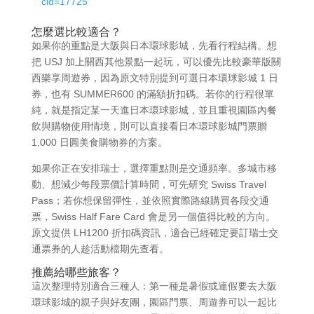
cid=17725
怎麼選比較適合？
如果你的重點是大阪與日本環球影城，先看行程結構。想
把 USJ 加上關西其他景點一起玩，可以優先比較豪華版關
西樂享周遊券，因為原文特別提到可選日本環球影城 1 日
券，也有 SUMMER600 的滿額折扣碼。若你的行程很單
純，就是指定某一天進日本環球影城，並且重視園區內餐
飲與購物使用情境，則可以直接看日本環球影城門票贈
1,000 日圓美食購物券的方案。
如果你正在安排瑞士，選擇重點則是交通頻率。多城市移
動、想減少每段票價計算時間，可先研究 Swiss Travel
Pass；若你想保留彈性，並依照實際路線購買各段交通
票，Swiss Half Fare Card 會是另一個值得比較的方向。
原文提供 LH1200 折扣碼資訊，適合已經確定要訂瑞士交
通票券的人趁活動檔期先查看。
推薦給哪些旅客？
這次整理特別適合三種人：第一種是暑假或連假要去大阪
環球影城的親子與好友團，園區門票、周遊券可以一起比