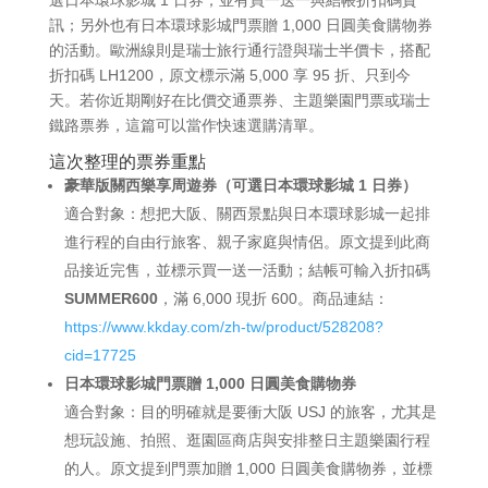
訊；另外也有日本環球影城門票贈 1,000 日圓美食購物券
的活動。歐洲線則是瑞士旅行通行證與瑞士半價卡，搭配
折扣碼 LH1200，原文標示滿 5,000 享 95 折、只到今
天。若你近期剛好在比價交通票券、主題樂園門票或瑞士
鐵路票券，這篇可以當作快速選購清單。
這次整理的票券重點
豪華版關西樂享周遊券（可選日本環球影城 1 日券）
適合對象：想把大阪、關西景點與日本環球影城一起排
進行程的自由行旅客、親子家庭與情侶。原文提到此商
品接近完售，並標示買一送一活動；結帳可輸入折扣碼
SUMMER600
，滿 6,000 現折 600。商品連結：
https://www.kkday.com/zh-tw/product/528208?
cid=17725
日本環球影城門票贈 1,000 日圓美食購物券
適合對象：目的明確就是要衝大阪 USJ 的旅客，尤其是
想玩設施、拍照、逛園區商店與安排整日主題樂園行程
的人。原文提到門票加贈 1,000 日圓美食購物券，並標