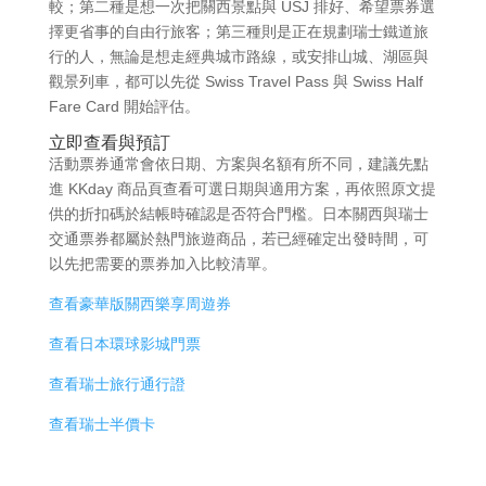
較；第二種是想一次把關西景點與 USJ 排好、希望票券選
擇更省事的自由行旅客；第三種則是正在規劃瑞士鐵道旅
行的人，無論是想走經典城市路線，或安排山城、湖區與
觀景列車，都可以先從 Swiss Travel Pass 與 Swiss Half
Fare Card 開始評估。
立即查看與預訂
活動票券通常會依日期、方案與名額有所不同，建議先點
進 KKday 商品頁查看可選日期與適用方案，再依照原文提
供的折扣碼於結帳時確認是否符合門檻。日本關西與瑞士
交通票券都屬於熱門旅遊商品，若已經確定出發時間，可
以先把需要的票券加入比較清單。
查看豪華版關西樂享周遊券
查看日本環球影城門票
查看瑞士旅行通行證
查看瑞士半價卡