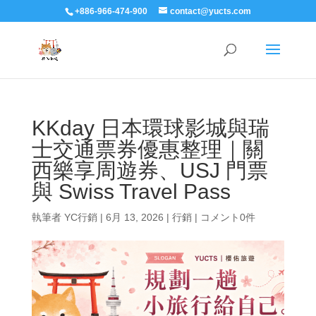
+886-966-474-900
contact@yucts.com
KKday 日本環球影城與瑞
士交通票券優惠整理｜關
西樂享周遊券、USJ 門票
與 Swiss Travel Pass
執筆者
YC行銷
|
6月 13, 2026
|
行銷
|
コメント0件