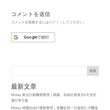
コメントを送信
コメントを投稿するには
ログイン
してください。
Google
で続行
検索
最新文章
KKday 東京計劃機票整理｜桃園、高雄出發東京5天含托
運行李方案
KKday 韓國自由行優惠整理｜首爾近郊一日遊與仁川機場