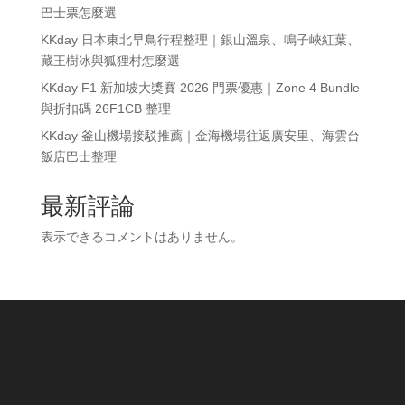
巴士票怎麼選
KKday 日本東北早鳥行程整理｜銀山溫泉、鳴子峽紅葉、
藏王樹冰與狐狸村怎麼選
KKday F1 新加坡大獎賽 2026 門票優惠｜Zone 4 Bundle
與折扣碼 26F1CB 整理
KKday 釜山機場接駁推薦｜金海機場往返廣安里、海雲台
飯店巴士整理
最新評論
表示できるコメントはありません。