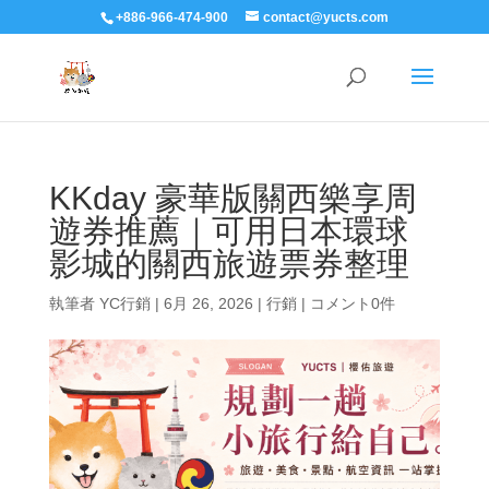
+886-966-474-900
contact@yucts.com
KKday 豪華版關西樂享周
遊券推薦｜可用日本環球
影城的關西旅遊票券整理
執筆者
YC行銷
|
6月 26, 2026
|
行銷
|
コメント0件