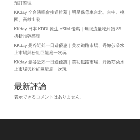
預訂整理
KKday 全台演唱會接送推薦｜明星保母車台北、台中、桃
園、高雄出發
KKday 日本 KDDI 原生 eSIM 優惠｜無限流量吃到飽 85
折折扣碼整理
KKday 曼谷近郊一日遊優惠｜美功鐵路市場、丹嫩莎朵水
上市場與粉紅巨龍廟一次玩
KKday 曼谷近郊一日遊優惠｜美功鐵路市場、丹嫩莎朵水
上市場與粉紅巨龍廟一次玩
最新評論
表示できるコメントはありません。