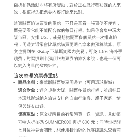
額折扣碼活動即將有所變動，對於正在做行程功課的人來
說，很值得先把票券內容打開來比對。
這類關西旅遊票券的重點，不只是單看一張票便不便宜，
而是要看它能不能配合你的每日行程。如果你會集中玩大
阪市區、安排 USJ，或是想把關西多個景點一次排進旅
程，周遊券通常會比單點購買更適合拿來做預算試算。原
文也提到在 KKday 下單屬於國內交易，可免 1.5% 海外手
續費，對習慣刷卡預訂旅遊票券的旅客來說，也是一個可
以納入考量的省錢細節。
這次整理的票券重點
商品名稱：
豪華版關西樂享周遊券（可用環球影城）
適合對象：
適合規劃大阪、關西多景點行程，並想把日
本環球影城納入旅遊安排的自由行旅客、親子家庭、情
侶與好友出遊。
優惠重點：
原文提醒目前有常態買一送一資訊，且結帳
可輸入折扣碼 SUMMER600 再折 600 元；同時也提醒
七月後神券會關閉，想使用折扣碼的旅客建議先查看商