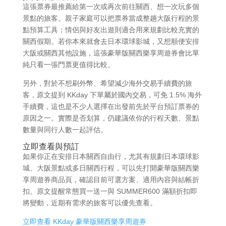
這張票券最推薦給第一次或再次前往關西、想一次玩多個
景點的旅客。親子家庭可以把票券當成整趟大阪行程的景
點預算工具；情侶與好友出遊則適合用來規劃比較充實的
關西假期。若你本來就會去日本環球影城，又想順便安排
大阪或關西其他設施，這張豪華版關西樂享周遊券會比單
純只看一張門票更值得比較。
另外，對於不想刷外幣、希望減少海外交易手續費的旅
客，原文提到 KKday 下單屬於國內交易，可免 1.5% 海外
手續費，這也是不少人選擇在出發前先於平台預訂票券的
原因之一。實際是否划算，仍建議依你的行程天數、景點
數量與同行人數一起評估。
立即查看與預訂
如果你正在安排日本關西自由行，尤其有規劃日本環球影
城、大阪景點或多日關西行程，可以先打開豪華版關西樂
享周遊券商品頁，確認目前可選方案、適用內容與結帳折
扣。原文提醒常態買一送一與 SUMMER600 滿額折扣即
將變動，近期有需求的旅客可以優先查看。
立即查看 KKday 豪華版關西樂享周遊券