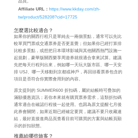
品頁。
Affiliate URL：
https://www.kkday.com/zh-
tw/product/528208?cid=17725
怎麼選比較適合？
如果你的關西行程只是單純去一兩個景點，通常可以先比
較單買門票或交通票券是否更直覺；但如果你已經打算排
比較多景點，或想把日本環球影城與其他關西熱門設施一
起規劃，豪華版關西樂享周遊券就很適合拿來試算。建議
先把每天行程列出來，例如哪一天玩大阪市區、哪一天安
排 USJ、哪一天移動到京都或神戶，再回頭看票券包含的
項目是否符合你實際會用到的內容。
原文提到的 SUMMER600 折扣碼，屬於結帳時可疊加的
滿額優惠資訊；若你本來就有購買票券需求，這類折扣碼
通常適合在確認行程後一起使用。也因為原文提醒七月後
此券會關閉，如果近期已經確定要買，建議不要只收藏連
結，最好直接進商品頁查看目前可購買的方案與結帳頁顯
示的折扣狀態。
推薦給哪些旅客？