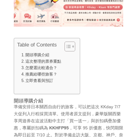
Table of Contents
開頭導購介紹
這次整理的票券重點
怎麼選比較適合？
推薦給哪些旅客？
立即查看與預訂
開頭導購介紹
準備安排日本關西自由行的旅客，可以把這次 KKday 7/7
大促列入行程採買清單。使用者原文提到，豪華版關西樂
享周遊券在這波活動中主打「買一送一」與折扣碼疊加優
惠，專屬折扣碼為
KKHFP95
，可享 95 折優惠，快閃期限
為即日起至 7/10 止。對於準備走訪大阪、京都、神戶、奈