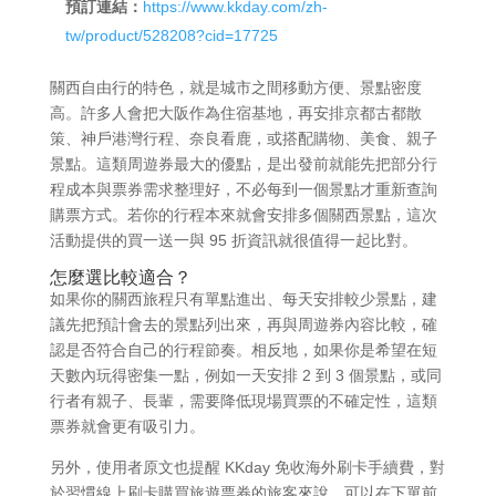
預訂連結：
https://www.kkday.com/zh-
tw/product/528208?cid=17725
關西自由行的特色，就是城市之間移動方便、景點密度
高。許多人會把大阪作為住宿基地，再安排京都古都散
策、神戶港灣行程、奈良看鹿，或搭配購物、美食、親子
景點。這類周遊券最大的優點，是出發前就能先把部分行
程成本與票券需求整理好，不必每到一個景點才重新查詢
購票方式。若你的行程本來就會安排多個關西景點，這次
活動提供的買一送一與 95 折資訊就很值得一起比對。
怎麼選比較適合？
如果你的關西旅程只有單點進出、每天安排較少景點，建
議先把預計會去的景點列出來，再與周遊券內容比較，確
認是否符合自己的行程節奏。相反地，如果你是希望在短
天數內玩得密集一點，例如一天安排 2 到 3 個景點，或同
行者有親子、長輩，需要降低現場買票的不確定性，這類
票券就會更有吸引力。
另外，使用者原文也提醒 KKday 免收海外刷卡手續費，對
於習慣線上刷卡購買旅遊票券的旅客來說，可以在下單前