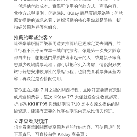
一併評估付款成本。實際可使用的付款方式、商品內容、
兌換方式與規則，仍建議以 KKday 商品頁顯示為準；但就
原文提供的資訊來看，這檔活動的核心重點就是限時、折
扣碼與周遊券優惠組合。
推薦給哪些旅客？
這張豪華版關西樂享周遊券推薦給已經確定要去關西、並
且行程不只停留在單一城市的旅客。像是第一次去大阪京
都自由行、想把熱門景點快速串起來的人，或是親子家庭
想減少現場購票流程，都可以把它列入考慮。情侶與好友
旅行若想安排較彈性的景點行程，也能先查看票券涵蓋內
容，再決定是否搭配使用。
若你正在規劃 7 月之後的關西行程，且剛好需要購買景點
或周遊類票券，這次 KKday 7/7 大促就適合先收藏起來。
折扣碼
KKHFP95
與活動期限 7/10 是本次原文提供的關
鍵資訊，建議有需要的旅客在期限內完成比價與預訂。
立即查看與預訂
想查看豪華版關西樂享周遊券的詳細內容、可使用規則與
下單資訊，可直接前往 KKday 商品頁：