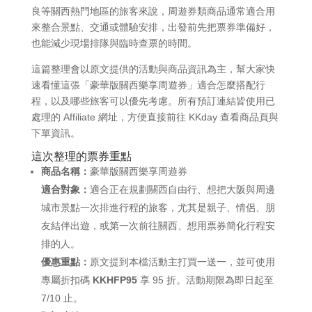
良等關西熱門地區的旅客來說，周遊券類商品通常適合用
來整合景點、交通或體驗安排，出發前先把票券準備好，
也能減少現場排隊與臨時查票的時間。
這篇整理會以原文提供的活動與商品資訊為主，幫大家快
速看懂這張「豪華版關西樂享周遊券」適合怎麼搭配行
程，以及哪些旅客可以優先考慮。所有預訂連結皆使用已
處理的 Affiliate 網址，方便直接前往 KKday 查看商品頁與
下單資訊。
這次整理的票券重點
商品名稱：
豪華版關西樂享周遊券
適合對象：
適合正在規劃關西自由行、想把大阪與周邊
城市景點一次排進行程的旅客，尤其是親子、情侶、朋
友結伴出遊，或第一次前往關西、想用票券簡化行程安
排的人。
優惠重點：
原文提到本檔活動主打買一送一，並可使用
專屬折扣碼
KKHFP95
享 95 折。活動期限為即日起至
7/10 止。