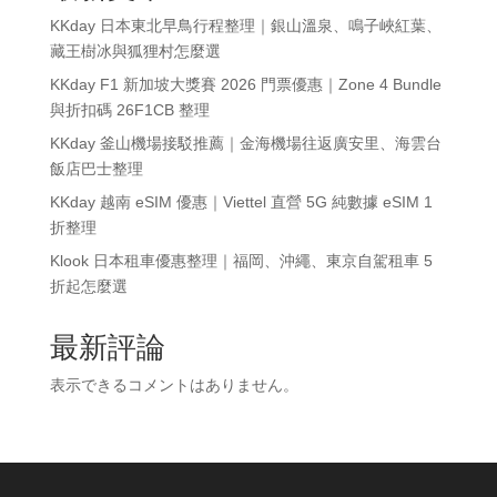
KKday 日本東北早鳥行程整理｜銀山溫泉、鳴子峽紅葉、
藏王樹冰與狐狸村怎麼選
KKday F1 新加坡大獎賽 2026 門票優惠｜Zone 4 Bundle
與折扣碼 26F1CB 整理
KKday 釜山機場接駁推薦｜金海機場往返廣安里、海雲台
飯店巴士整理
KKday 越南 eSIM 優惠｜Viettel 直營 5G 純數據 eSIM 1
折整理
Klook 日本租車優惠整理｜福岡、沖繩、東京自駕租車 5
折起怎麼選
最新評論
表示できるコメントはありません。