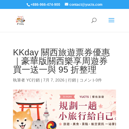
+886-966-474-900
contact@yucts.com
KKday 關西旅遊票券優惠
｜豪華版關西樂享周遊券
買一送一與 95 折整理
執筆者
YC行銷
|
7月 7, 2026
|
行銷
|
コメント0件