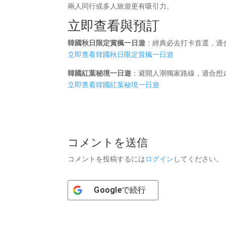
兩人同行或多人旅遊更有吸引力。
立即查看與預訂
韓國秋日限定賞楓一日遊
：經典必去打卡首選，適
立即查看韓國秋日限定賞楓一日遊
韓國紅葉秘境一日遊
：避開人潮獨家路線，適合想
立即查看韓國紅葉秘境一日遊
コメントを送信
コメントを投稿するには
ログイン
してください。
Google
で続行