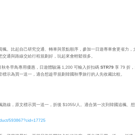
賞楓。比起自己研究交通、轉車與景點順序，參加一日遊專車會更省力，
把交通與路線交給行程規劃好，玩起來會輕鬆很多。
 月秋冬早鳥專用優惠，日遊體驗滿 1,200 可輸入折扣碼
STR79
享 79 折
，皆標示為買一送一，適合想趁早規劃韓國秋季旅行的人先收藏比較。
路線，原文標示買一送一，折後 $1055/人。適合第一次到韓國追楓、
oduct/593867?cid=17725