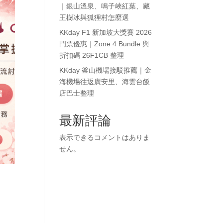
｜銀山溫泉、鳴子峽紅葉、藏
王樹冰與狐狸村怎麼選
KKday F1 新加坡大獎賽 2026
門票優惠｜Zone 4 Bundle 與
折扣碼 26F1CB 整理
KKday 釜山機場接駁推薦｜金
海機場往返廣安里、海雲台飯
店巴士整理
最新評論
表示できるコメントはありま
せん。