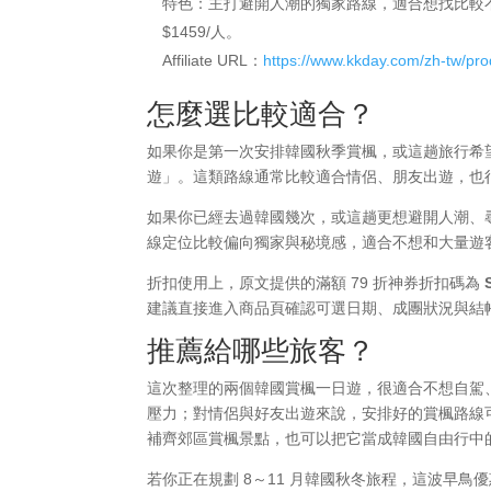
特色：主打避開人潮的獨家路線，適合想找比較
$1459/人。
Affiliate URL：
https://www.kkday.com/zh-tw/pr
怎麼選比較適合？
如果你是第一次安排韓國秋季賞楓，或這趟旅行希
遊」。這類路線通常比較適合情侶、朋友出遊，也
如果你已經去過韓國幾次，或這趟更想避開人潮、
線定位比較偏向獨家與秘境感，適合不想和大量遊
折扣使用上，原文提供的滿額 79 折神券折扣碼為
建議直接進入商品頁確認可選日期、成團狀況與結
推薦給哪些旅客？
這次整理的兩個韓國賞楓一日遊，很適合不想自駕
壓力；對情侶與好友出遊來說，安排好的賞楓路線
補齊郊區賞楓景點，也可以把它當成韓國自由行中
若你正在規劃 8～11 月韓國秋冬旅程，這波早