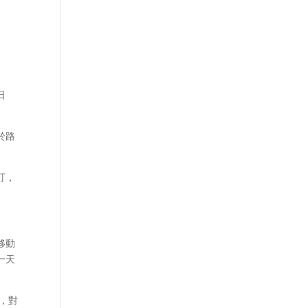
日
於路
下訂，
移動
一天
，對