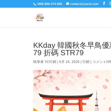
+886-966-474-900
contact@yucts.com
KKday 韓國秋冬早
79 折碼 STR79
執筆者
YC行銷
|
6月 24, 2026
|
行銷
|
コメント0