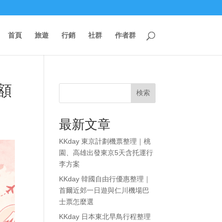
首頁
旅遊
行銷
社群
作者群
額
検索
最新文章
KKday 東京計劃機票整理｜桃
園、高雄出發東京5天含托運行
李方案
KKday 韓國自由行優惠整理｜
首爾近郊一日遊與仁川機場巴
士票怎麼選
KKday 日本東北早鳥行程整理