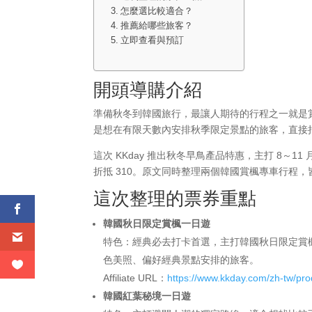
怎麼選比較適合？
推薦給哪些旅客？
立即查看與預訂
開頭導購介紹
準備秋冬到韓國旅行，最讓人期待的行程之一就是
是想在有限天數內安排秋季限定景點的旅客，直接
這次 KKday 推出秋冬早鳥產品特惠，主打 8～11
折抵 310。原文同時整理兩個韓國賞楓專車行程
這次整理的票券重點
韓國秋日限定賞楓一日遊
特色：經典必去打卡首選，主打韓國秋日限定賞楓
色美照、偏好經典景點安排的旅客。
Affiliate URL：
https://www.kkday.com/zh-tw/pr
韓國紅葉秘境一日遊