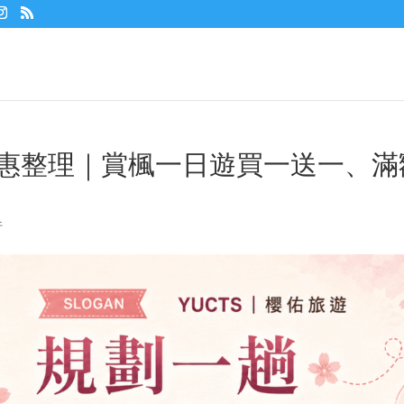
鳥優惠整理｜賞楓一日遊買一送一、滿
件