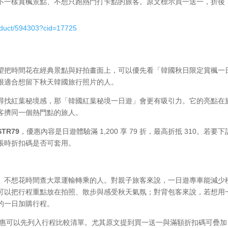
不一樣賞楓景點、不想只跑熱門打卡點的旅客。原文標示買一送一，折後
oduct/594303?cid=17725
望把時間花在經典景點與好拍畫面上，可以優先看「韓國秋日限定賞楓一
很適合想留下秋天韓國旅行照片的人。
尋找紅葉秘境感，那「韓國紅葉秘境一日遊」會更有吸引力。它的亮點在
客擠同一個熱門點的旅人。
STR79
，優惠內容是日遊體驗滿 1,200 享 79 折，最高折抵 310。若要
帳時折扣碼是否可套用。
、不想花時間查大眾運輸轉乘的人。對親子旅客來說，一日遊專車能減少
可以把行程重點放在拍照、散步與感受秋天氣氛；對背包客來說，若想用
的一日加購行程。
鳥優惠可以先列入行程比較清單。尤其原文提到買一送一與滿額折扣碼可疊加