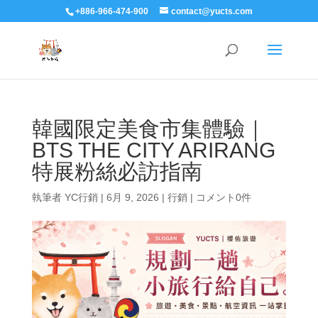
+886-966-474-900
contact@yucts.com
韓國限定美食市集體驗｜
BTS THE CITY ARIRANG
特展粉絲必訪指南
執筆者
YC行銷
|
6月 9, 2026
|
行銷
|
コメント0件