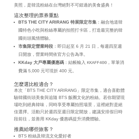
美照，是韓流粉絲在台灣絕對不可錯過的美食盛典！
這次整理的票券重點
BTS THE CITY ARIRANG 特展限定市集
：融合地道韓
國特色小吃與粉絲專屬的拍照打卡區，打造最完整的韓
國街頭風情體驗。
市集限定營業時段
：即日起至 6 月 21 日，每週四至週
日開放，營業時間依官方公告為準。
KKday 大戶專屬優惠碼
：結帳輸入
，單筆消
KKAFF400
費滿 5,000 元可現折 400 元。
怎麼選比較適合？
本次「BTS THE CITY ARIRANG」限定市集，適合喜歡體
驗韓國街頭美食與追隨 BTS 飯圈文化的粉絲。若你期望現
場吃到經典韓味，同時享受專屬拍照場景，這裡絕對是絕
佳選擇。活動只於週四至週日限定開放，建議安排假日時
段前往，並善用 KKday 優惠碼提升消費體驗。
推薦給哪些旅客？
BTS 粉絲及韓流文化愛好者