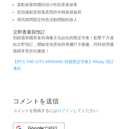
喜歡探索韓國街頭小吃的美食旅客
想拍攝創意韓風美照的年輕旅遊族群
尋找期間限定特色活動體驗的旅人
立即查看與預訂
別錯過韓國美食與偶像文化結合的限定市集！點擊下方連
結立即預訂，體驗道地美味與專屬打卡樂趣，同時使用優
惠碼享受折扣優惠！
【BTS THE CITY ARIRANG 特展限定市集】KKday 預訂
連結
コメントを送信
コメントを投稿するには
ログイン
してください。
Google
で続行