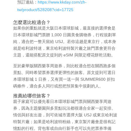
預訂連結：
https://www.kkday.com/zh-
tw/product/528208?cid=17725
怎麼選比較適合？
如果你的重點就是大阪日本環球影城，最直接的選擇會是
日本環球影城門票贈 1,000 日圓美食購物券，行程規劃單
純，適合把一整天留給 USJ。若你這趟是東京行，或本身
就是哈利波特迷，東京哈利波特製片廠之旅門票會更符合
主題，還能搭配原文提到的 eSIM 與限定櫻花餅乾活動。
至於豪華版關西樂享周遊券，則比較適合想在關西跑多個
景點、同時希望票券選擇更彈性的旅客。原文提到可選日
本環球影城 1 日券，又有買一送一與 SUMMER600 折扣
碼條件，適合多人同行或想把預算集中規劃的人。
推薦給哪些旅客？
親子家庭可以優先看日本環球影城門票與關西樂享周遊
券，因為主題樂園與多景點玩法都很適合全家一起安排。
情侶與好友出遊，則可依城市選擇大阪 USJ 或東京哈利波
特製片廠；如果是哈利波特粉絲，東京製片廠會是很有記
憶點的行程。背包客或自由行新手也可以先把票券準備