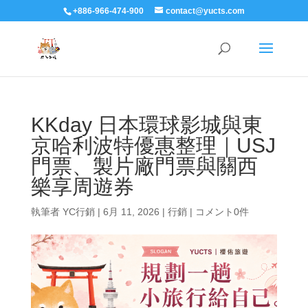
+886-966-474-900
contact@yucts.com
KKday 日本環球影城與東
京哈利波特優惠整理｜USJ
門票、製片廠門票與關西
樂享周遊券
執筆者
YC行銷
|
6月 11, 2026
|
行銷
|
コメント0件