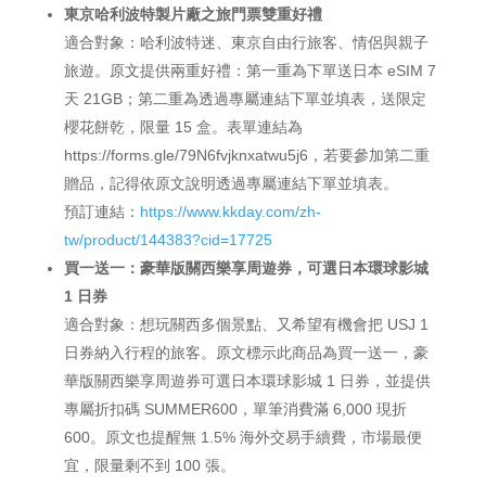
東京哈利波特製片廠之旅門票雙重好禮
適合對象：哈利波特迷、東京自由行旅客、情侶與親子
旅遊。原文提供兩重好禮：第一重為下單送日本 eSIM 7
天 21GB；第二重為透過專屬連結下單並填表，送限定
櫻花餅乾，限量 15 盒。表單連結為
https://forms.gle/79N6fvjknxatwu5j6，若要參加第二重
贈品，記得依原文說明透過專屬連結下單並填表。
預訂連結：
https://www.kkday.com/zh-
tw/product/144383?cid=17725
買一送一：豪華版關西樂享周遊券，可選日本環球影城
1 日券
適合對象：想玩關西多個景點、又希望有機會把 USJ 1
日券納入行程的旅客。原文標示此商品為買一送一，豪
華版關西樂享周遊券可選日本環球影城 1 日券，並提供
專屬折扣碼 SUMMER600，單筆消費滿 6,000 現折
600。原文也提醒無 1.5% 海外交易手續費，市場最便
宜，限量剩不到 100 張。