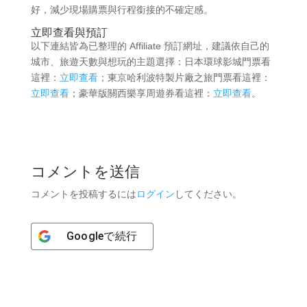
好，減少現場購票與行程銜接的不確定感。
立即查看與預訂
以下連結皆為已整理的 Affiliate 預訂網址，建議依自己的
城市、旅遊天數與想玩的主題選擇：日本環球影城門票看
這裡：
立即查看
；東京哈利波特製片廠之旅門票看這裡：
立即查看
；豪華版關西樂享周遊券看這裡：
立即查看
。
コメントを送信
コメントを投稿するには
ログイン
してください。
Google
で続行