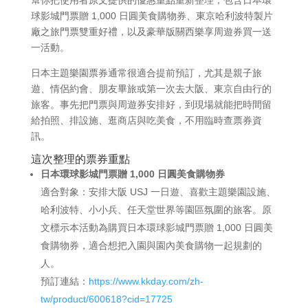
球影城門票贈 1,000 日圓美食購物券、東京哈利波特製片
廠之旅門票雙重好禮，以及豪華版關西樂享周遊券買一送
一活動。
日本主題樂園票券通常很適合提前預訂，尤其是親子旅
遊、情侶約會、朋友畢旅或第一次去大阪、東京自由行的
旅客。事先把門票與周遊券安排好，到現場就能把時間留
給拍照、排設施、逛商店與吃美食，不用臨時查票券資
訊。
這次整理的票券重點
日本環球影城門票贈 1,000 日圓美食購物券
適合對象：安排大阪 USJ 一日遊、喜歡主題樂園設施、
哈利波特、小小兵、任天堂世界等園區氛圍的旅客。原
文標示本活動為購買日本環球影城門票贈 1,000 日圓美
食購物券，適合想把入園與園內美食購物一起規劃的
人。
預訂連結：
https://www.kkday.com/zh-
tw/product/600618?cid=17725