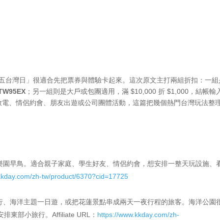
「週五台灣日」很適合先把票券與體驗卡起來。這次原文主打兩組折扣：一組
TW95EX
；另一組則是大戶或包團適用，滿 $10,000 折 $1,000，結帳輸
放電、情侶約會、朋友出遊或公司團體活動，這篇把幾個熱門台灣玩法整
與樂園早鳥。適合親子家庭、學生好友、情侶約會，想安排一整天玩設施、
.kkday.com/zh-tw/product/6370?cid=17725
旅行、海洋主題一日遊，或把花蓮景點串成兩天一夜行程的旅客。海洋公園
小旅行。Affiliate URL：
https://www.kkday.com/zh-