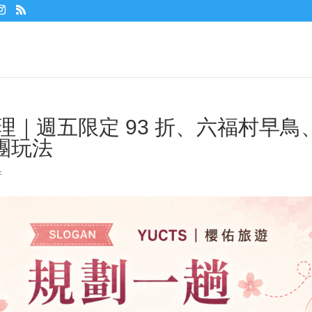
整理｜週五限定 93 折、六福村早鳥
團玩法
件