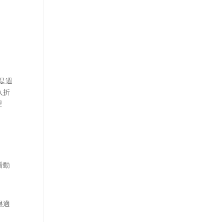
是週
入折
理
看動
很適