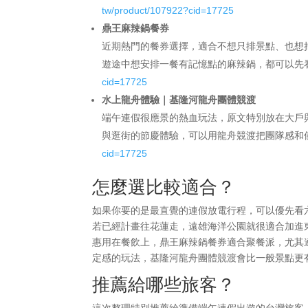
tw/product/107922?cid=17725
鼎王麻辣鍋餐券
近期熱門的餐券選擇，適合不想只排景點、也想
遊途中想安排一餐有記憶點的麻辣鍋，都可以先看看餐券
cid=17725
水上龍舟體驗｜基隆河龍舟團體競渡
端午連假很應景的熱血玩法，原文特別放在大戶
與逛街的節慶體驗，可以用龍舟競渡把團隊感和儀式感拉滿
cid=17725
怎麼選比較適合？
如果你要的是最直覺的連假放電行程，可以優先看
若已經計畫往花蓮走，遠雄海洋公園就很適合加進
惠用在餐飲上，鼎王麻辣鍋餐券適合聚餐派，尤其
定感的玩法，基隆河龍舟團體競渡會比一般景點更
推薦給哪些旅客？
這次整理特別推薦給準備端午連假出遊的台灣旅客