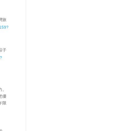
灣旅
4159?
粽子
7?
力。
把優
午限
的