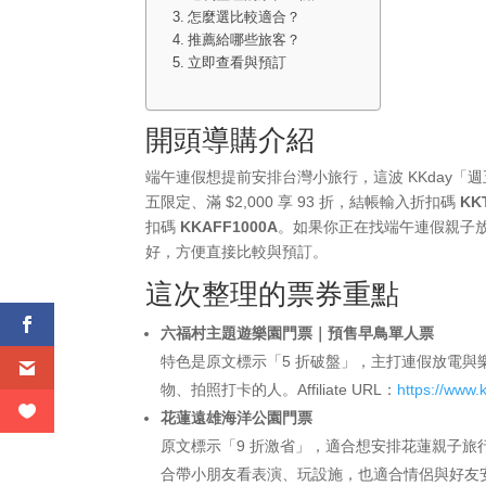
怎麼選比較適合？
推薦給哪些旅客？
立即查看與預訂
開頭導購介紹
端午連假想提前安排台灣小旅行，這波 KKday
五限定、滿 $2,000 享 93 折，結帳輸入折扣碼
KK
扣碼
KKAFF1000A
。如果你正在找端午連假親子
好，方便直接比較與預訂。
這次整理的票券重點
六福村主題遊樂園門票｜預售早鳥單人票
特色是原文標示「5 折破盤」，主打連假放電
物、拍照打卡的人。Affiliate URL：
https://www
花蓮遠雄海洋公園門票
原文標示「9 折激省」，適合想安排花蓮親子
合帶小朋友看表演、玩設施，也適合情侶與好友安排東部