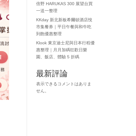
倍野 HARUKAS 300 展望台買
一送一整理
KKday 新北新板希爾頓酒店悅
市集餐券｜平日午餐與和牛吃
到飽優惠整理
Klook 東京迪士尼與日本行程優
惠整理｜月月加碼狂歡日樂
園、飯店、體驗 5 折碼
最新評論
表示できるコメントはありま
せん。