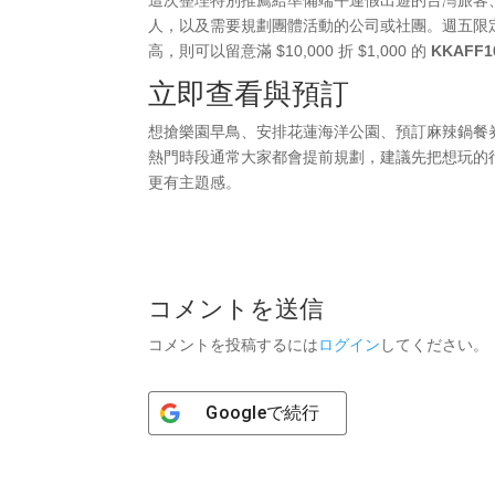
人，以及需要規劃團體活動的公司或社團。週五限
高，則可以留意滿 $10,000 折 $1,000 的
KKAFF1
立即查看與預訂
想搶樂園早鳥、安排花蓮海洋公園、預訂麻辣鍋餐券
熱門時段通常大家都會提前規劃，建議先把想玩的
更有主題感。
コメントを送信
コメントを投稿するには
ログイン
してください。
Google
で続行