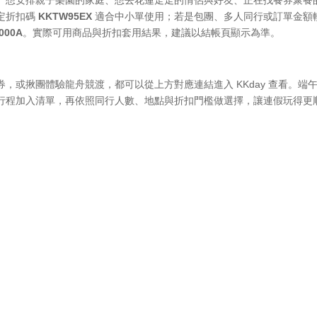
定折扣碼
KKTW95EX
適合中小單使用；若是包團、多人同行或訂單金額
000A
。實際可用商品與折扣套用結果，建議以結帳頁顯示為準。
，或揪團體驗龍舟競渡，都可以從上方對應連結進入 KKday 查看。端
行程加入清單，再依照同行人數、地點與折扣門檻做選擇，讓連假玩得更