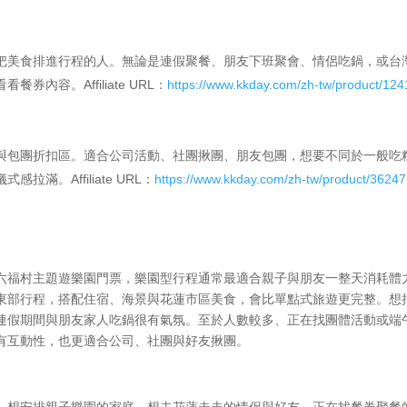
把美食排進行程的人。無論是連假聚餐、朋友下班聚會、情侶吃鍋，或台
內容。Affiliate URL：
https://www.kkday.com/zh-tw/product/12
與包團折扣區。適合公司活動、社團揪團、朋友包團，想要不同於一般吃
。Affiliate URL：
https://www.kkday.com/zh-tw/product/3624
六福村主題遊樂園門票，樂園型行程通常最適合親子與朋友一整天消耗體
東部行程，搭配住宿、海景與花蓮市區美食，會比單點式旅遊更完整。想
連假期間與朋友家人吃鍋很有氣氛。至於人數較多、正在找團體活動或端
有互動性，也更適合公司、社團與好友揪團。
、想安排親子樂園的家庭、想去花蓮走走的情侶與好友、正在找餐券聚餐