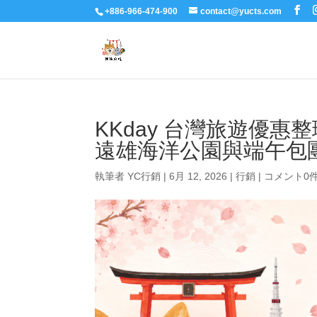
+886-966-474-900
contact@yucts.com
KKday 台灣旅遊優惠
遠雄海洋公園與端午包
執筆者
YC行銷
|
6月 12, 2026
|
行銷
|
コメント0