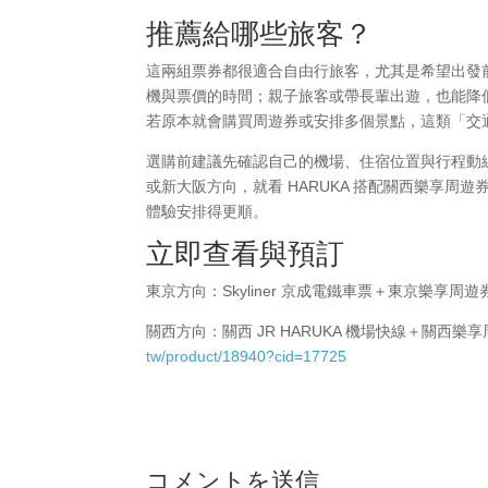
推薦給哪些旅客？
這兩組票券都很適合自由行旅客，尤其是希望出發
機與票價的時間；親子旅客或帶長輩出遊，也能降
若原本就會購買周遊券或安排多個景點，這類「交
選購前建議先確認自己的機場、住宿位置與行程動線：
或新大阪方向，就看 HARUKA 搭配關西樂享
體驗安排得更順。
立即查看與預訂
東京方向：Skyliner 京成電鐵車票＋東京樂享周
關西方向：關西 JR HARUKA 機場快線＋關西
tw/product/18940?cid=17725
コメントを送信