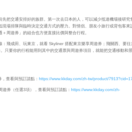
前先把交通安排好的族群。第一次去日本的人，可以減少抵達機場後研究
低現場排隊與臨時決定交通方式的壓力。對情侶、朋友小旅行或背包客來
通＋周遊券」的組合也方便直接比價與整合行程。
飛成田、玩東京，就看 Skyliner 搭配東京樂享周遊券；飛關西、要往
周遊券。只要你的行程能用到其中的交通票與周遊券項目，就能把交通移動和
遊券，查看與預訂請點：
https://www.kkday.com/zh-tw/product/7913?cid=1
樂享周遊券（任選3項），查看與預訂請點：
https://www.kkday.com/zh-