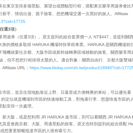
算在東京安排多個景點、展望台或體驗型行程，搭配東京樂享周遊券會比
手、情侶出遊、親子旅客、想把機場交通一次買好的旅人。Affiliate
913?cid=17725
（任選3項）
西樂享周遊券（任選3項）。原文提到此組合套票價一人 NT$447，並提到關
本身的價格多取得 HARUKA 機場特快單程車票。HARUKA 是關西機場前
下飛機就要往京都、大阪市區或新幹線轉乘區域移動的旅客。關西樂享周
體驗，但不想把行程排得太緊的人。適合對象：關西自由行、京都大阪雙城
liate URL：
https://www.kkday.com/zh-tw/product/18940?cid=1772
京市區，並且住宿地點靠近上野、日暮里或方便轉乘的車站，可以優先看
yliner 的定位就是機場到市區的快速移動工具，對拖著行李、想盡快進市區的
景點安排一次處理。
，或是想利用 JR HARUKA 進市區，則可以看關西 JR HARUKA
其是會跑京都、大阪、周邊景點的旅客。原文也特別提到此組合搭配 Hel
特色列車或想要更順暢抵達市區的人很有吸引力。