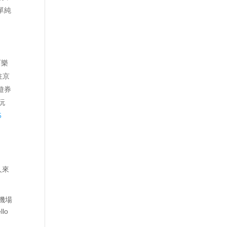
單純
西樂
往京
遊券
玩
5
人來
 機場
lo