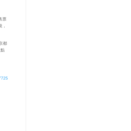
售票
說，
京都
景點
7725