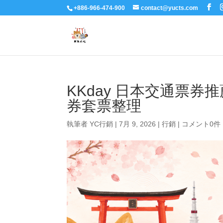
+886-966-474-900
contact@yucts.com
KKday 日本交通票券推薦
券套票整理
執筆者
YC行銷
|
7月 9, 2026
|
行銷
|
コメント0件