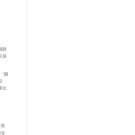
關西
又很
及「關
京
單比
並提
宿安