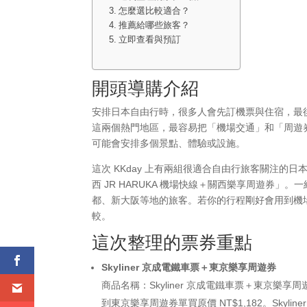
怎麼選比較適合？
推薦給哪些旅客？
立即查看與預訂
開頭導購介紹
安排日本自由行時，很多人會先訂機票與住宿，最
這兩個熱門地區，最容易把「機場交通」和「周遊
可能會安排多個景點、體驗或設施。
這次 KKday 上有兩組很適合自由行旅客關注的日
西 JR HARUKA 機場快線＋關西樂享周遊券
都、新大阪等地的旅客。若你的行程剛好會用到機
較。
這次整理的票券重點
Skyliner 京成電鐵車票＋東京樂享周遊券
商品名稱：Skyliner 京成電鐵車票＋東京樂享
到東京樂享周遊券單買原價 NT$1,182。Sky