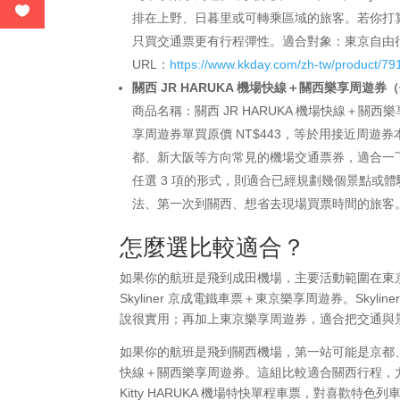
排在上野、日暮里或可轉乘區域的旅客。若你打
只買交通票更有行程彈性。適合對象：東京自由行新
URL：
https://www.kkday.com/zh-tw/product/7
關西 JR HARUKA 機場快線＋關西樂享周遊券
商品名稱：關西 JR HARUKA 機場快線＋關
享周遊券單買原價 NT$443，等於用接近周遊券
都、新大阪等方向常見的機場交通票券，適合一
任選 3 項的形式，則適合已經規劃幾個景點或
法、第一次到關西、想省去現場買票時間的旅客。Affi
怎麼選比較適合？
如果你的航班是飛到成田機場，主要活動範圍在東
Skyliner 京成電鐵車票＋東京樂享周遊券。Sk
說很實用；再加上東京樂享周遊券，適合把交通與
如果你的航班是飛到關西機場，第一站可能是京都、新大阪
快線＋關西樂享周遊券。這組比較適合關西行程，尤
Kitty HARUKA 機場特快單程車票，對喜歡