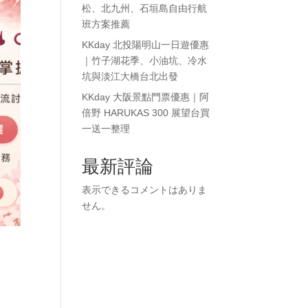
松、北九州、石垣島自由行航
班方案推薦
KKday 北投陽明山一日遊優惠
｜竹子湖花季、小油坑、冷水
坑與淡江大橋台北出發
KKday 大阪景點門票優惠｜阿
倍野 HARUKAS 300 展望台買
一送一整理
最新評論
表示できるコメントはありま
せん。