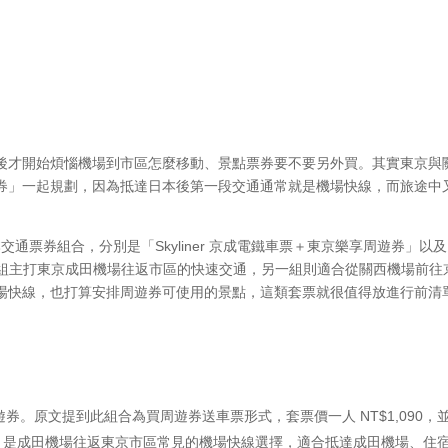
後才開始煩惱機場到市區怎麼移動、景點票券要不要另外買。其實東京與
券」一起規劃，因為抵達日本後第一段交通通常就是機場快線，而旅途中
本交通票券組合，分別是「Skyliner 京成電鐵車票＋東京樂享周遊券」以
」。一組主打東京成田機場往返市區的快速交通，另一組則適合從關西機場前往
場快線，也打算安排周遊券可使用的景點，這類套票就很值得放進行前清
周遊券。原文提到此組合為買周遊券送車票形式，套票價一人 NT$1,090，
liner 是成田機場往返東京市區常見的機場快線選擇，適合抵達成田機場、住