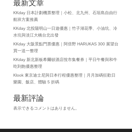
最新文章
KKday 日本計劃機票整理｜小松、北九州、石垣島自由行
航班方案推薦
KKday 北投陽明山一日遊優惠｜竹子湖花季、小油坑、冷
水坑與淡江大橋台北出發
KKday 大阪景點門票優惠｜阿倍野 HARUKAS 300 展望台
買一送一整理
KKday 新北新板希爾頓酒店悅市集餐券｜平日午餐與和牛
吃到飽優惠整理
Klook 東京迪士尼與日本行程優惠整理｜月月加碼狂歡日
樂園、飯店、體驗 5 折碼
最新評論
表示できるコメントはありません。