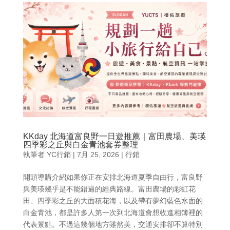
KKday 北海道富良野一日遊推薦｜富田農場、美瑛
四季彩之丘與白金青池套券整理
執筆者
YC行銷
|
7月 25, 2026
|
行銷
開頭導購介紹如果你正在安排北海道夏季自由行，富良野
與美瑛幾乎是不能錯過的經典路線。富田農場的彩虹花
田、四季彩之丘的大面積花海，以及帶有夢幻藍色水面的
白金青池，都是許多人第一次到北海道會想收進相簿裡的
代表景點。不過這幾個地方雖然美，交通安排卻不算特別