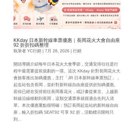
KKday 日本新幹線車票優惠｜長岡花火大會自由座
92 折折扣碼整理
執筆者
YC行銷
|
7月 28, 2026
|
行銷
開頭導購介紹每年日本花火大會季節，交通安排往往是行
程中最需要提前規劃的一環。這次 KKday 針對長岡花火大
會旅客推出加碼優惠，主打「JR 日本新幹線車票預訂」，
起迄站包含長岡，並針對新幹線自由座提供折扣碼優惠。
若你已經在安排前往長岡看花火，或計畫從東京、上越新
幹線沿線移動到長岡，這類交通票券就很適合先列入清
單。本次優惠重點很明確：預訂長岡起迄站的新幹線自由
座，輸入折扣碼 SEAT92 可享 92 折，活動標示限時只
到...