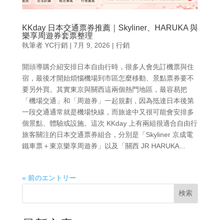
KKday 日本交通票券推薦｜Skyliner、HARUKA 與
樂享周遊券套票整理
執筆者
YC行銷
|
7月 9, 2026
|
行銷
開頭導購介紹安排日本自由行時，很多人會先訂機票與住
宿，最後才開始煩惱機場到市區怎麼移動、景點票券要不
要另外買。其實東京與關西這兩個熱門地區，最容易把
「機場交通」和「周遊券」一起規劃，因為抵達日本後第
一段交通通常就是機場快線，而旅途中又很可能會安排多
個景點、體驗或設施。這次 KKday 上有兩組很適合自由行
旅客關注的日本交通票券組合，分別是「Skyliner 京成電
鐵車票＋東京樂享周遊券」以及「關西 JR HARUKA...
« 前のエントリー
検索