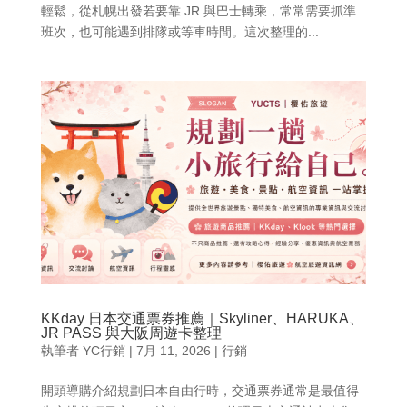
輕鬆，從札幌出發若要靠 JR 與巴士轉乘，常常需要抓準
班次，也可能遇到排隊或等車時間。這次整理的...
KKday 日本交通票券推薦｜Skyliner、HARUKA、
JR PASS 與大阪周遊卡整理
執筆者
YC行銷
|
7月 11, 2026
|
行銷
開頭導購介紹規劃日本自由行時，交通票券通常是最值得