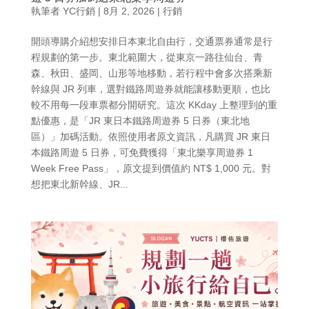
執筆者
YC行銷
|
8月 2, 2026
|
行銷
開頭導購介紹想安排日本東北自由行，交通票券通常是行
程規劃的第一步。東北範圍大，從東京一路往仙台、青
森、秋田、盛岡、山形等地移動，若行程中會多次搭乘新
幹線與 JR 列車，選對鐵路周遊券就能讓移動更順，也比
較不用每一段車票都分開研究。這次 KKday 上整理到的重
點優惠，是「JR 東日本鐵路周遊券 5 日券（東北地
區）」加碼活動。依照使用者原文資訊，凡購買 JR 東日
本鐵路周遊 5 日券，可免費獲得「東北樂享周遊券 1
Week Free Pass」，原文提到價值約 NT$ 1,000 元。對
想把東北新幹線、JR...