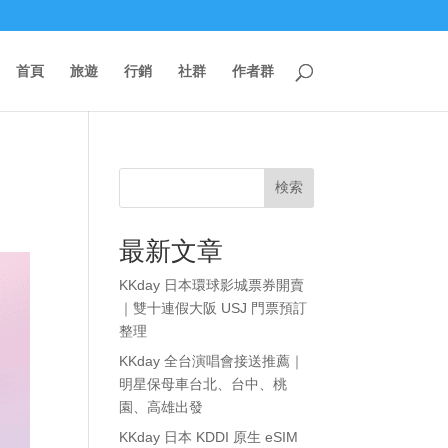
首頁
旅遊
行銷
社群
作者群
検索
最新文章
KKday 日本環球影城票券開賣
｜雙十連假大阪 USJ 門票預訂
整理
KKday 全台演唱會接送推薦｜
明星保母車台北、台中、桃
園、高雄出發
KKday 日本 KDDI 原生 eSIM