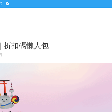
｜折扣碼懶人包
件