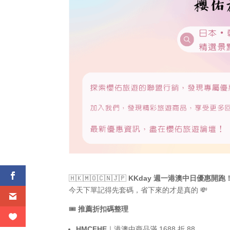
🇭🇰🇲🇴🇨🇳🇯🇵
KKday 週一港澳中日優惠開跑
今天下單記得先套碼，省下來的才是真的 💸
🎟
推薦折扣碼整理
HMCFHE
｜港澳中商品滿 1688 折 88