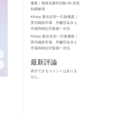
優惠｜無限流量吃到飽 85 折折
扣碼整理
KKday 曼谷近郊一日遊優惠｜
美功鐵路市場、丹嫩莎朵水上
市場與粉紅巨龍廟一次玩
KKday 曼谷近郊一日遊優惠｜
美功鐵路市場、丹嫩莎朵水上
市場與粉紅巨龍廟一次玩
最新評論
表示できるコメントはありま
せん。