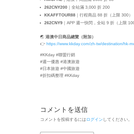
262CNY200
｜全站滿 3,000 折 200
KKAFFTOUR88
｜行程商品 88 折（上限 300）
262CNY9
｜APP 週一快閃，全站 9 折（上限 10
🌏
港澳中日商品總覽（附加）
👉
https://www.kkday.com/zh-tw/destination/hk-
#KKday #聯盟行銷
#週一優惠 #港澳旅遊
#日本旅遊 #中國旅遊
#折扣碼整理 #KKday
コメントを送信
コメントを投稿するには
ログイン
してください。