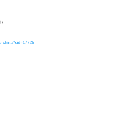
0）
mo-china?cid=17725