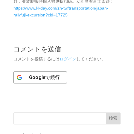
容，並於結帳時輸入對應折扣碼。立即查看富士回遊：
https://www.kkday.com/zh-tw/transportation/japan-
rail/fuji-excursion?cid=17725
コメントを送信
コメントを投稿するには
ログイン
してください。
Google
で続行
検索