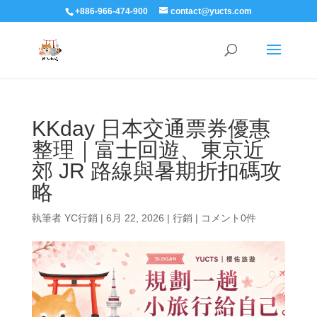
+886-966-474-900
contact@yucts.com
KKday 日本交通票券優惠
整理｜富士回遊、東京近
郊 JR 路線與暑期折扣碼攻
略
執筆者
YC行銷
|
6月 22, 2026
|
行銷
|
コメント0件