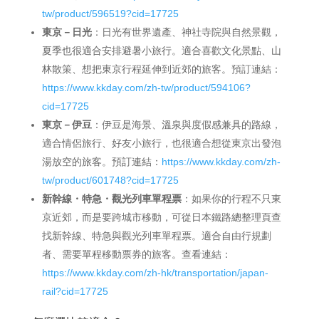
tw/product/596519?cid=17725
東京－日光
：日光有世界遺產、神社寺院與自然景觀，
夏季也很適合安排避暑小旅行。適合喜歡文化景點、山
林散策、想把東京行程延伸到近郊的旅客。預訂連結：
https://www.kkday.com/zh-tw/product/594106?
cid=17725
東京－伊豆
：伊豆是海景、溫泉與度假感兼具的路線，
適合情侶旅行、好友小旅行，也很適合想從東京出發泡
湯放空的旅客。預訂連結：
https://www.kkday.com/zh-
tw/product/601748?cid=17725
新幹線・特急・觀光列車單程票
：如果你的行程不只東
京近郊，而是要跨城市移動，可從日本鐵路總整理頁查
找新幹線、特急與觀光列車單程票。適合自由行規劃
者、需要單程移動票券的旅客。查看連結：
https://www.kkday.com/zh-hk/transportation/japan-
rail?cid=17725