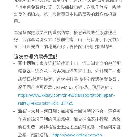
「指定席免費選位置」與多組折扣碼，對親子旅客、臨時
出發的獨旅族、第一次購買日本鐵路票券的新客都很實
用。
本篇幫你把原文中的重點路線、優惠碼與適合族群整理
好。若你準備從東京出發前往富士山、河口湖、日光或伊
豆，可以先依目的地挑路線，再搭配可用折扣碼結帳。
這次整理的票券重點
富士回遊
：東京近郊前往富士山、河口湖方向的熱門剛
需路線，適合第一次去河口湖看富士山、安排兩天一夜
或當日往返的旅客。這次主打暑假指定席選位置免費，
親子同行也可留意 JRFAMILY 折扣碼。預訂連結：
https://www.kkday.com/zh-tw/transportation/japan-
rail/fuji-excursion?cid=17725
新宿－大月－河口湖
：如果富士回遊時段不合，這條可
作為前往河口湖的備案路線。適合彈性安排行程、想從
新宿出發一路轉往富士五湖地區的背包客、情侶與家庭
旅客。預訂連結：
https://www.kkday.com/zh-