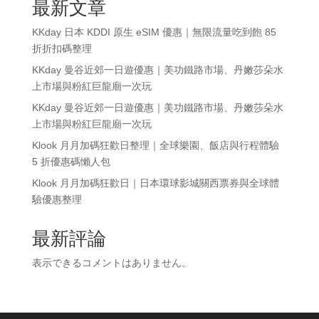
最新文章
KKday 日本 KDDI 原生 eSIM 優惠｜無限流量吃到飽 85
折折扣碼整理
KKday 曼谷近郊一日遊優惠｜美功鐵路市場、丹嫩莎朵水
上市場與粉紅巨龍廟一次玩
KKday 曼谷近郊一日遊優惠｜美功鐵路市場、丹嫩莎朵水
上市場與粉紅巨龍廟一次玩
Klook 月月加碼狂歡日整理｜全球樂園、飯店與行程體驗
5 折優惠碼懶人包
Klook 月月加碼狂歡日｜日本環球影城關西票券與全球體
驗優惠整理
最新評論
表示できるコメントはありません。