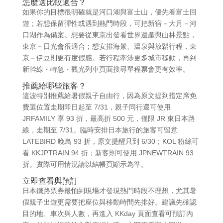
怎麼選比較適合？
如果你的目標很明確就是河口湖與富士山，優先看富士回
遊；若想保留彈性或遇到熱門時段，可把新宿－大月－河
口湖作為備案。想要從東京出發看世界遺產與山林景點，
東京－日光會很適合；想安排海景、溫泉與放鬆行程，東
京－伊豆則更有度假感。若行程牽涉更多城市移動，再到
新幹線・特急・觀光列車頁面搜尋單程票會更有效率。
推薦給哪些旅客？
這波特別推薦給暑假親子自由行，因為原文提到指定席免
費選位置走期即日起至 7/31，親子同行還可使用
JRFAMILY 享 93 折，最高折 500 元，僅限 JR 東日本路
線，走期至 7/31。臨時安排日本旅行的旅客可留意
LATEBIRD 晚鳥 93 折，原文提醒只到 6/30；KOL 粉絲可
看 KKJPTRAIN 94 折；新客則可使用 JPNEWTRAIN 93
折。實際可用情況請以結帳頁顯示為準。
立即查看與預訂
日本鐵路票券最怕到現場才發現熱門時段不理想，尤其暑
假親子出遊更需要把座位與移動時間先排好。建議先確認
目的地、車次與人數，再進入 KKday 頁面查看可預訂內