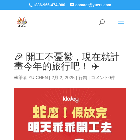
+886-966-474-900
contact@yucts.com
🎉 開工不憂鬱，現在就計
畫今年的旅行吧！ ✈️
執筆者
YU CHEN
|
2月 2, 2025
|
行銷
|
コメント0件