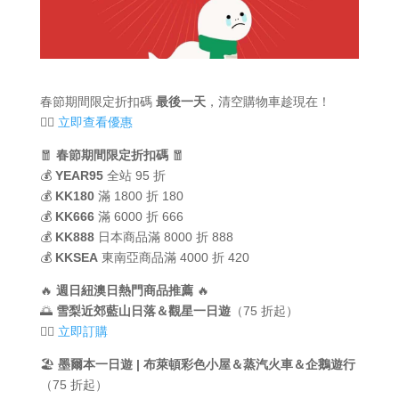
春節期間限定折扣碼
最後一天
，清空購物車趁現在！
👉🏻
立即查看優惠
🧧
春節期間限定折扣碼
🧧
💰
YEAR95
全站 95 折
💰
KK180
滿 1800 折 180
💰
KK666
滿 6000 折 666
💰
KK888
日本商品滿 8000 折 888
💰
KKSEA
東南亞商品滿 4000 折 420
🔥
週日紐澳日熱門商品推薦
🔥
🌅
雪梨近郊藍山日落＆觀星一日遊
（75 折起）
👉🏻
立即訂購
🏖
墨爾本一日遊 | 布萊頓彩色小屋＆蒸汽火車＆企鵝遊行
（75 折起）