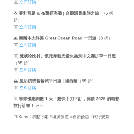
👉🏻
立即訂購
🐧
菲利普島 & 布萊頓海灘 | 企鵝歸巢生態之旅
（75 折
起）
👉🏻
立即訂購
🌊
墨爾本大洋路 Great Ocean Road 一日遊
（8 折）
👉🏻
立即訂購
🧙‍♂
魔戒哈比村、懷托摩藍光螢火蟲洞中文團拼車一日遊
（85 折）
👉🏻
立即訂購
🏔
皇后鎮或基督城半日遊 | 紐西蘭
（85 折）
👉🏻
立即訂購
📅
春節優惠倒數 1 天！趕快手刀下訂，開啟 2025 的精彩
旅行計畫！
🛫✨
#KKday #聯盟行銷 #紐澳旅遊 #春節優惠 #旅行規劃