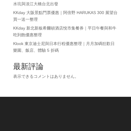
水坑與淡江大橋台北出發
KKday 大阪景點門票優惠｜阿倍野 HARUKAS 300 展望台
買一送一整理
KKday 新北新板希爾頓酒店悅市集餐券｜平日午餐與和牛
吃到飽優惠整理
Klook 東京迪士尼與日本行程優惠整理｜月月加碼狂歡日
樂園、飯店、體驗 5 折碼
最新評論
表示できるコメントはありません。