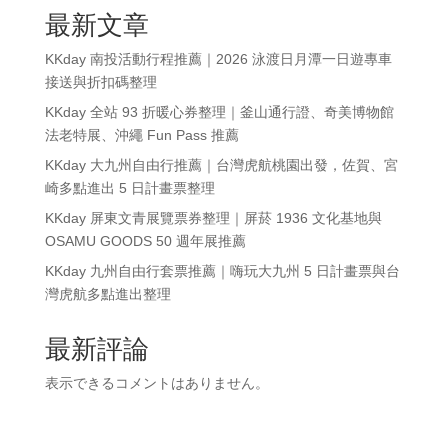
最新文章
KKday 南投活動行程推薦｜2026 泳渡日月潭一日遊專車
接送與折扣碼整理
KKday 全站 93 折暖心券整理｜釜山通行證、奇美博物館
法老特展、沖繩 Fun Pass 推薦
KKday 大九州自由行推薦｜台灣虎航桃園出發，佐賀、宮
崎多點進出 5 日計畫票整理
KKday 屏東文青展覽票券整理｜屏菸 1936 文化基地與
OSAMU GOODS 50 週年展推薦
KKday 九州自由行套票推薦｜嗨玩大九州 5 日計畫票與台
灣虎航多點進出整理
最新評論
表示できるコメントはありません。