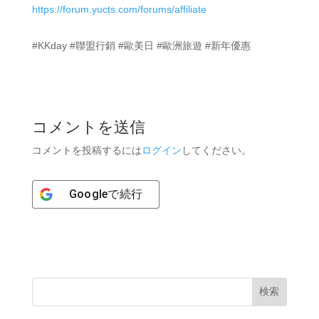
https://forum.yucts.com/forums/affiliate
#KKday #聯盟行銷 #歐美日 #歐洲旅遊 #新年優惠
コメントを送信
コメントを投稿するには
ログイン
してください。
Google
で続行
検索