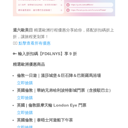
週六歐美日
精選歐洲行程優惠分享給你，搭配折扣碼折上
折，讓旅程更划算！
👉🏻
點擊查看所有優惠
🔑
輸入折扣碼【FD6LNYS】享 9 折
精選歐洲優惠商品
倫敦一日遊｜溫莎城堡＆巨石陣＆巴斯羅馬浴場
立即搶購
英國倫敦｜華納兄弟哈利波特影城門票（含接駁巴士）
立即搶購
英國 | 倫敦眼摩天輪 London Eye 門票
立即搶購
英國倫敦｜泰晤士河遊船下午茶
立即搶購