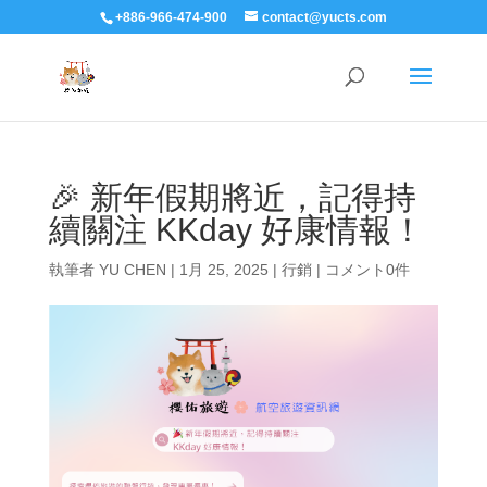
+886-966-474-900
contact@yucts.com
🎉 新年假期將近，記得持
續關注 KKday 好康情報！
執筆者
YU CHEN
|
1月 25, 2025
|
行銷
|
コメント0件