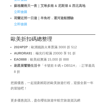
蘇格蘭兩天一夜｜艾琳多南 & 尼斯湖 & 西北高地
立即搶購
荷蘭近郊一日遊｜羊角村．運河遊船體驗
立即搶購
歐美折扣碼總整理
2024P2P
：歐洲鐵路火車票滿 3000 折 512
AURORA91
：極光行程滿 20000 享 91 折
EAO888
：歐美紐澳滿 15,000 折 888
刷星展饗樂生活卡
「卡號前 8 碼＋DBS1H」：訂單最高
8 折
把握優惠，一起規劃精彩的歐美旅遊行程，迎接全新一年
的冒險吧！
更多優惠資訊，盡在櫻佑旅遊🌸航空旅遊資訊網