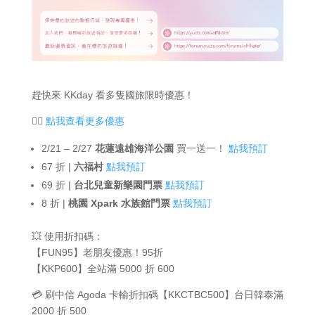
趕快來 KKday 看多隻國旅限時優惠！
👉🏻
點我查看更多優惠
2/21 – 2/27
花蓮遠雄海洋公園
買一送一！
點我預訂
67 折 |
六福村
點我預訂
69 折 |
台北兒童新樂園門票
點我預訂
8 折 |
桃園 Xpark 水族館門票
點我預訂
💥 使用折扣碼：
【FUN95】老朋友優惠！95折
【KKP600】全站滿 5000 折 600
💳 刷中信 Agoda 卡輸折扣碼【KKCTBC500】台日韓泰滿
2000 折 500