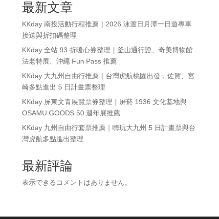
最新文章
KKday 南投活動行程推薦｜2026 泳渡日月潭一日遊專車
接送與折扣碼整理
KKday 全站 93 折暖心券整理｜釜山通行證、奇美博物館
法老特展、沖繩 Fun Pass 推薦
KKday 大九州自由行推薦｜台灣虎航桃園出發，佐賀、宮
崎多點進出 5 日計畫票整理
KKday 屏東文青展覽票券整理｜屏菸 1936 文化基地與
OSAMU GOODS 50 週年展推薦
KKday 九州自由行套票推薦｜嗨玩大九州 5 日計畫票與台
灣虎航多點進出整理
最新評論
表示できるコメントはありません。