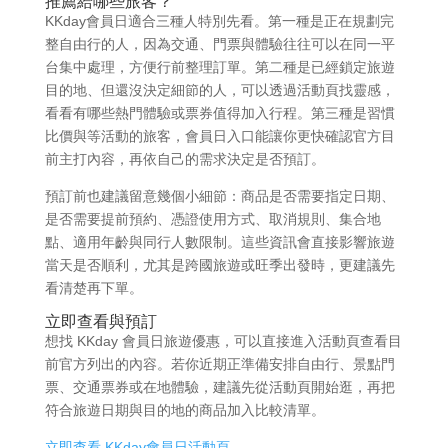
推薦給哪些旅客？
KKday會員日適合三種人特別先看。第一種是正在規劃完
整自由行的人，因為交通、門票與體驗往往可以在同一平
台集中處理，方便行前整理訂單。第二種是已經鎖定旅遊
目的地、但還沒決定細節的人，可以透過活動頁找靈感，
看看有哪些熱門體驗或票券值得加入行程。第三種是習慣
比價與等活動的旅客，會員日入口能讓你更快確認官方目
前主打內容，再依自己的需求決定是否預訂。
預訂前也建議留意幾個小細節：商品是否需要指定日期、
是否需要提前預約、憑證使用方式、取消規則、集合地
點、適用年齡與同行人數限制。這些資訊會直接影響旅遊
當天是否順利，尤其是跨國旅遊或旺季出發時，更建議先
看清楚再下單。
立即查看與預訂
想找 KKday 會員日旅遊優惠，可以直接進入活動頁查看目
前官方列出的內容。若你近期正準備安排自由行、景點門
票、交通票券或在地體驗，建議先從活動頁開始逛，再把
符合旅遊日期與目的地的商品加入比較清單。
立即查看 KKday會員日活動頁