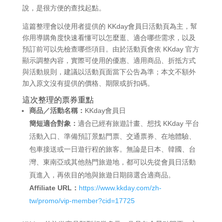
說，是很方便的查找起點。
這篇整理會以使用者提供的 KKday會員日活動頁為主，幫
你用導購角度快速看懂可以怎麼逛、適合哪些需求，以及
預訂前可以先檢查哪些項目。由於活動頁會依 KKday 官方
顯示調整內容，實際可使用的優惠、適用商品、折抵方式
與活動規則，建議以活動頁面當下公告為準；本文不額外
加入原文沒有提供的價格、期限或折扣碼。
這次整理的票券重點
商品／活動名稱：
KKday會員日
簡短適合對象：
適合已經有旅遊計畫、想找 KKday 平台
活動入口、準備預訂景點門票、交通票券、在地體驗、
包車接送或一日遊行程的旅客。無論是日本、韓國、台
灣、東南亞或其他熱門旅遊地，都可以先從會員日活動
頁進入，再依目的地與旅遊日期篩選合適商品。
Affiliate URL：
https://www.kkday.com/zh-
tw/promo/vip-member?cid=17725