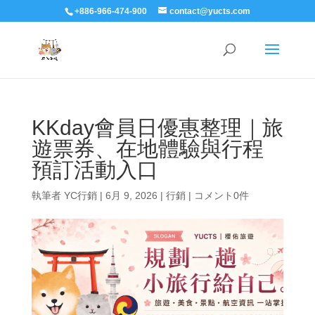
+886-966-474-900
contact@yucts.com
KKday會員日優惠整理｜旅
遊票券、在地體驗與行程
預訂活動入口
執筆者
YC行銷
|
6月 9, 2026
|
行銷
|
コメント0件