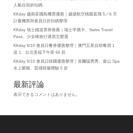
人氣住宿折扣碼
KKday 越南富國島機票優惠｜越捷航空桃園直飛 5／6 天
計畫機票與會員日折扣碼整理
KKday 瑞士鐵道票券推薦｜瑞士半價卡、Swiss Travel
Pass、少女峰旅行通票怎麼選
KKday 8/10 會員日餐券優惠整理｜澳門五星自助餐買 1
送 1、台北美福下午茶 66 折
KKday 8/10 會員日韓國優惠整理｜首爾猛男秀、釜山 Spa
水上樂園、質感韓服體驗 5 折
最新評論
表示できるコメントはありません。