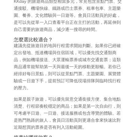
KKday 的旅遊商品類型相當多元，常見包含景點門票、交
通接駁、機場快線、鐵路或巴士票券、租車包車、主題樂
園、餐券、文化體驗與一日遊等。會員日活動頁的好處，
是可以先從單一入口查看平台正在主打的活動，再延伸到
自己需要的旅遊商品，減少逐一搜尋的時間。
怎麼選比較適合？
建議先從旅遊目的地與行程需求開始判斷。如果你已經確
定出發地、抵達機場與住宿區域，可以優先找交通類商
品，例如機場接送、大眾運輸票券或城市交通套票；這類
商品通常能幫助第一天與最後一天的移動更順暢。若你已
經排好每日景點，則可以從景點門票、主題樂園、展覽體
驗或一日遊下手，提前預訂可降低現場排隊與臨時找行程
的壓力。
如果是親子旅遊，可以優先留意交通銜接方便、集合地點
清楚、行程節奏較穩定的商品；如果是第一次自由行，則
可考慮半日遊、一日遊、接送服務或包含導覽的體驗。若
是熟門熟路的旅人，會員日活動頁則更適合拿來快速比對
近期想買的票券是否有列入活動範圍。