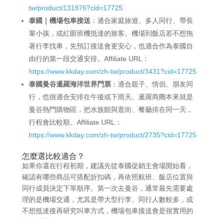
tw/product/131976?cid=17725
泰國｜機場包車接送
：適合家庭旅遊、多人同行、帶長
輩小孩，或紅眼班機抵達的旅客。機場到飯店若不想拖
著行李找車，先預訂接送會更安心，也適合作為泰國自
由行的第一段交通安排。Affiliate URL：
https://www.kkday.com/zh-tw/product/3431?cid=17725
泰國曼谷暹羅海洋世界門票
：適合親子、情侶、朋友同
行，也很適合安排在午後或下雨天。暹羅商圈本來就是
曼谷熱門購物區，把水族館與逛街、餐廳排在同一天，
行程會比較順。Affiliate URL：
https://www.kkday.com/zh-tw/product/2735?cid=17725
怎麼選比較適合？
如果你還在行程初期，建議先從泰國促銷主會場開始看，
確認有哪些商品可搭配折扣碼，再依照航班、飯店位置與
同行成員決定下單順序。第一次去曼谷，通常最先需要處
理的是機場交通，尤其是帶大型行李、同行人數較多，或
不想抵達後再研究叫車方式，機場包車接送會是很實用的