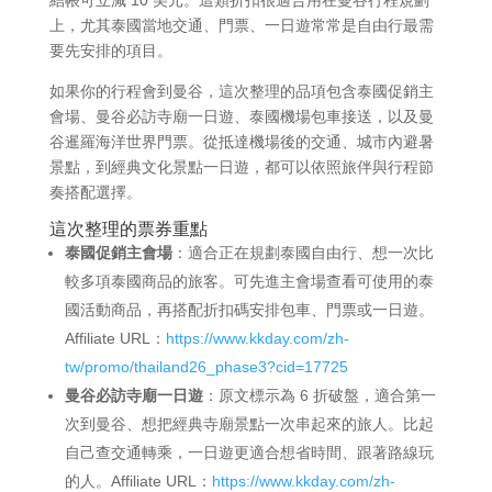
上，尤其泰國當地交通、門票、一日遊常常是自由行最需
要先安排的項目。
如果你的行程會到曼谷，這次整理的品項包含泰國促銷主
會場、曼谷必訪寺廟一日遊、泰國機場包車接送，以及曼
谷暹羅海洋世界門票。從抵達機場後的交通、城市內避暑
景點，到經典文化景點一日遊，都可以依照旅伴與行程節
奏搭配選擇。
這次整理的票券重點
泰國促銷主會場
：適合正在規劃泰國自由行、想一次比
較多項泰國商品的旅客。可先進主會場查看可使用的泰
國活動商品，再搭配折扣碼安排包車、門票或一日遊。
Affiliate URL：
https://www.kkday.com/zh-
tw/promo/thailand26_phase3?cid=17725
曼谷必訪寺廟一日遊
：原文標示為 6 折破盤，適合第一
次到曼谷、想把經典寺廟景點一次串起來的旅人。比起
自己查交通轉乘，一日遊更適合想省時間、跟著路線玩
的人。Affiliate URL：
https://www.kkday.com/zh-