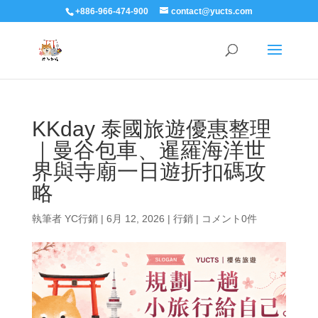
+886-966-474-900
contact@yucts.com
KKday 泰國旅遊優惠整理
｜曼谷包車、暹羅海洋世
界與寺廟一日遊折扣碼攻
略
執筆者
YC行銷
|
6月 12, 2026
|
行銷
|
コメント0件