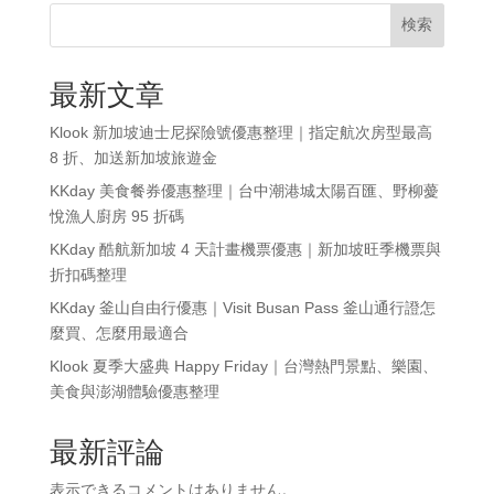
検索
最新文章
Klook 新加坡迪士尼探險號優惠整理｜指定航次房型最高
8 折、加送新加坡旅遊金
KKday 美食餐券優惠整理｜台中潮港城太陽百匯、野柳薆
悅漁人廚房 95 折碼
KKday 酷航新加坡 4 天計畫機票優惠｜新加坡旺季機票與
折扣碼整理
KKday 釜山自由行優惠｜Visit Busan Pass 釜山通行證怎
麼買、怎麼用最適合
Klook 夏季大盛典 Happy Friday｜台灣熱門景點、樂園、
美食與澎湖體驗優惠整理
最新評論
表示できるコメントはありません。