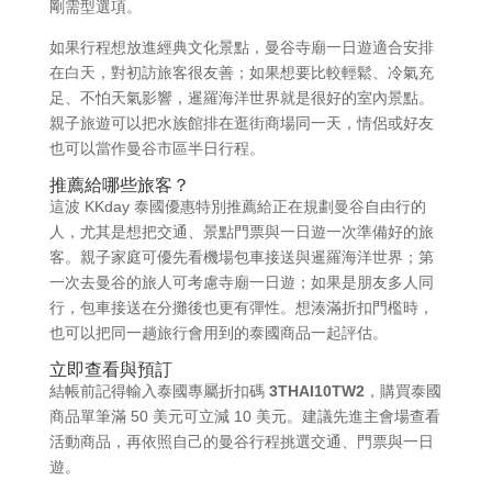
剛需型選項。
如果行程想放進經典文化景點，曼谷寺廟一日遊適合安排
在白天，對初訪旅客很友善；如果想要比較輕鬆、冷氣充
足、不怕天氣影響，暹羅海洋世界就是很好的室內景點。
親子旅遊可以把水族館排在逛街商場同一天，情侶或好友
也可以當作曼谷市區半日行程。
推薦給哪些旅客？
這波 KKday 泰國優惠特別推薦給正在規劃曼谷自由行的
人，尤其是想把交通、景點門票與一日遊一次準備好的旅
客。親子家庭可優先看機場包車接送與暹羅海洋世界；第
一次去曼谷的旅人可考慮寺廟一日遊；如果是朋友多人同
行，包車接送在分攤後也更有彈性。想湊滿折扣門檻時，
也可以把同一趟旅行會用到的泰國商品一起評估。
立即查看與預訂
結帳前記得輸入泰國專屬折扣碼
3THAI10TW2
，購買泰國
商品單筆滿 50 美元可立減 10 美元。建議先進主會場查看
活動商品，再依照自己的曼谷行程挑選交通、門票與一日
遊。