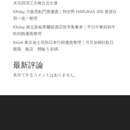
水坑與淡江大橋台北出發
KKday 大阪景點門票優惠｜阿倍野 HARUKAS 300 展望台
買一送一整理
KKday 新北新板希爾頓酒店悅市集餐券｜平日午餐與和牛
吃到飽優惠整理
Klook 東京迪士尼與日本行程優惠整理｜月月加碼狂歡日
樂園、飯店、體驗 5 折碼
最新評論
表示できるコメントはありません。