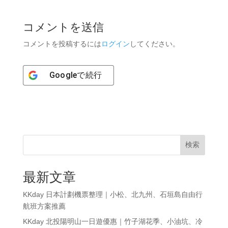
コメントを送信
コメントを投稿するには
ログイン
してください。
Google
で続行
検索
最新文章
KKday 日本計劃機票整理｜小松、北九州、石垣島自由行
航班方案推薦
KKday 北投陽明山一日遊優惠｜竹子湖花季、小油坑、冷