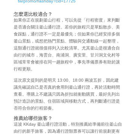
tw/promo/flashday?cid=17725
怎麼選比較適合？
如果你正在規劃釜山行程，可以先從「行程密度」來判斷
是否適合關注釜山通行證。若你的旅程只是單點散步、美
食踩點，通行證不一定是最優先；但如果你已經安排多個
釜山景點，或想把熱門景點、體驗與交通動線一起整理，
這類通行證就很值得列入比較清單。尤其釜山是很適合自
由行的城市，海雲台、南浦洞、廣安里、甘川洞文化村等
區域常常會被排在同一趟旅程中，事先準備票券有助於讓
行程更順。
這次原文提到的是明天 13:00、18:00 兩波五折，因此建
議先確認自己是否真的會用到釜山通行證，再於活動時間
查看。導購上不建議只因為折扣就衝動購買，最好先列出
預計造訪的景點、住宿區域與移動方式，再判斷通行證是
否符合你的行程節奏。
推薦給哪些旅客？
這波 KKday 釜山通行證活動，特別推薦給準備前往釜山自
由行的新手旅客，因為通行證類票券可以讓行前規劃更有