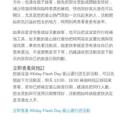
方向；也適合親子旅客，能先把部分景點或體驗安排好，
減少現場排隊與臨時查票的麻煩。情侶與好友出遊也可以
關注，尤其是想把釜山熱門景點一次玩起來的人，活動開
始前先討論好想去的地方，時間到再查看會更有效率。
如果你是背包客或短天數旅客，也可以把這波當作行程補
強工具。短天數的釜山旅行最怕把時間花在反覆比價與現
場找票，事前先看活動頁，能更快掌握是否有適合自己的
票券選項。不過實際是否下單，仍建議依照活動頁當下顯
示內容與自己的旅遊日期判斷。
立即查看與預訂
想搶這波 KKday Flash Day 釜山通行證五折活動，可以先
開啟下方活動頁，明天 13:00、18:00 兩個時段記得回來
查看。若你已經確定釜山旅遊日期，建議先把同行人數、
想去景點與可使用日期整理好，活動開始時就能更快決定
是否適合入手。
立即查看 KKday Flash Day 釜山通行證活動