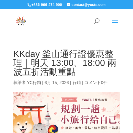
+886-966-474-900
contact@yucts.com
KKday 釜山通行證優惠整
理｜明天 13:00、18:00 兩
波五折活動重點
執筆者
YC行銷
|
6月 15, 2026
|
行銷
|
コメント0件