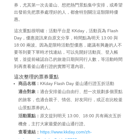
券，尤其第一次去釜山、想把熱門景點集中安排，或希望
出發前先把票券處理好的人，都會特別關注這類限時優
惠。
這次重點很明確：活動平台是 KKday，活動頁為 Flash
Day，優惠資訊來自原文分享，時間點為明天 13:00 與
18:00 兩波。因為是限時活動型優惠，建議有興趣的人不
要等到要下單時才找連結，可以先開好活動頁、登入帳
號，並提前確認自己的旅遊日期與同行人數，等活動時間
到再查看釜山通行證的實際可選內容。
這次整理的票券重點
商品名稱：
KKday Flash Day 釜山通行證五折活動
適合對象：
適合安排釜山自由行、想一次規劃多個景點
的旅客，也適合親子、情侶、好友同行，或正在比較釜
山景點票券的人。
活動重點：
原文提到明天 13:00、18:00 共有兩次五折
機會，主打大家最愛的釜山通行證。
查看連結：
https://www.kkday.com/zh-